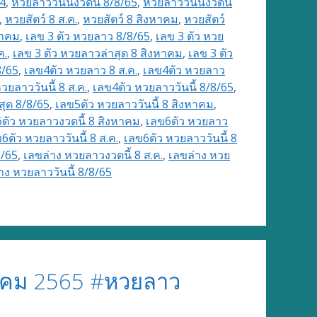
64
,
หวยลาววันนี้งวดนี้ 8/8/65
,
หวยลาววันนี้งวดนี้
,
หวยสัตว์ 8 ส.ค.
,
หวยสัตว์ 8 สิงหาคม
,
หวยสัตว์
หาคม
,
เลข 3 ตัว หวยลาว 8/8/65
,
เลข 3 ตัว หวย
ค.
,
เลข 3 ตัว หวยลาวล่าสุด 8 สิงหาคม
,
เลข 3 ตัว
8/65
,
เลข4ตัว หวยลาว 8 ส.ค.
,
เลข4ตัว หวยลาว
วยลาววันนี้ 8 ส.ค.
,
เลข4ตัว หวยลาววันนี้ 8/8/65
,
สุด 8/8/65
,
เลข5ตัว หวยลาววันนี้ 8 สิงหาคม
,
ตัว หวยลาวงวดนี้ 8 สิงหาคม
,
เลข6ตัว หวยลาว
6ตัว หวยลาววันนี้ 8 ส.ค.
,
เลข6ตัว หวยลาววันนี้ 8
8/65
,
เลขล่าง หวยลาวงวดนี้ 8 ส.ค.
,
เลขล่าง หวย
าง หวยลาววันนี้ 8/8/65
หาคม 2565 #หวยลาว