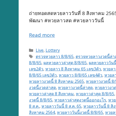
ถ่ายทอดสดหวยลาววันที่ 8 สิงหาคม 25
พัฒนา #หวยลาวสด #หวยลาววันนี้
Read more
Categories
Live
,
Lottery
Tags
ตรวจหวยลาว 8/8/65
,
ตรวจหวยลาวงวดนี้ล่าส
8/8/65
,
ผลหวยลาวล่าสุด 8/8/65
,
ผลหวยลาววันนี
เลข2ตัว
,
หวยลาว 8 สิงหาคม 65 เลข3ตัว
,
หวยลาว
8/8/65 เลข3ตัว
,
หวยลาว 8/8/65 เลข4ตัว
,
หวยลา
หวยลาวงวดนี้ 8 สิงหาคม 2565
,
หวยลาวงวดนี้ 8
งวดนี้งวดล่าสุด
,
หวยลาวงวดนี้ล่าสุด
,
หวยลาวงวดนี
หวยลาวล่าสุด 8 สิงหาคม
,
หวยลาวล่าสุด 8/8/65
งวดนี้ 8/8/65
,
หวยลาวล่าสุดงวดนี้ออกอะไร
,
หวย
8 ส.ค.
,
หวยลาววันนี้ 8 ส.ค. 65
,
หวยลาววันนี้ 8 ส
สิงหาคม 2564
,
หวยลาววันนี้งวดนี้ 8/8/65
,
หวยลา