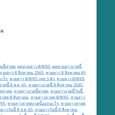
สด
นี้ล่าสุด
,
ผลหวยลาว 8/8/65
,
ผลหวยลาวงวดนี้
หวยลาว 8 สิงหาคม 2565
,
หวยลาว 8 สิงหาคม 65
อะไร
,
หวยลาว 8/8/65 เลข 3 ตัว
,
หวยลาว 8/8/65
ดนี้ 8 ส.ค. 65
,
หวยลาวงวดนี้ 8 สิงหาคม 2565
,
ล่าสุด
,
หวยลาวงวดนี้ล่าสุด
,
หวยลาวงวดนี้วันนี้
,
่าสุด 8 สิงหาคม
,
หวยลาวล่าสุด 8/8/65
,
หวยลาว
/65
,
หวยลาวล่าสุดงวดนี้ออกอะไร
,
หวยลาวล่าสุด
ลาววันนี้ 8 ส.ค. 65
,
หวยลาววันนี้ 8 สิงหาคม
,