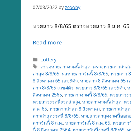
07/08/2022
by
zcooby
หวยลาว 8/8/65 ตรวจหวยลาว 8 ส.ค. 6
Read more
Categories
Lottery
Tags
ตรวจหวยลาวงวดนี้ล่าสุด
,
ตรวจหวยลาวล่าสุ
ล่าสุด 8/8/65
,
ผลหวยลาววันนี้ 8/8/65
,
หวยลาว 8 
8 สิงหาคม 65 เลข3ตัว
,
หวยลาว 8 สิงหาคม 65 เ
ลาว 8/8/65 เลข4ตัว
,
หวยลาว 8/8/65 เลข5ตัว
,
ห
สิงหาคม 2565
,
หวยลาวงวดนี้ 8/8/65
,
หวยลาวงวด
หวยลาวงวดนี้งวดล่าสุด
,
หวยลาวงวดนี้ล่าสุด
,
หวย
ส.ค. 65
,
หวยลาวล่าสุด 8 สิงหาคม
,
หวยลาวล่าสุด
ลาวล่าสุดงวดนี้ 8/8/65
,
หวยลาวล่าสุดงวดนี้ออก
ลาววันนี้ 8 ส.ค.
,
หวยลาววันนี้ 8 ส.ค. 65
,
หวยลาววั
นี้ 8 สิงหาคม 2564
,
หวยลาววันนี้งวดนี้ 8/8/65
,
ห