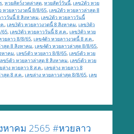
ร
,
หวยสัตว์งวดล่าสุด
,
หวยสัตว์วันนี้
,
เลข2ตัว หวย
ว หวยลาวงวดนี้ 8/8/65
,
เลข2ตัว หวยลาวล่าสุด 8
าววันนี้ 8 สิงหาคม
,
เลข2ตัว หวยลาววันนี้
.ค.
,
เลข3ตัว หวยลาวงวดนี้ 8 สิงหาคม
,
เลข3ตัว
8/65
,
เลข3ตัว หวยลาววันนี้ 8 ส.ค.
,
เลข3ตัว หวย
หวยลาว 8/8/65
,
เลข4ตัว หวยลาวงวดนี้ 8 ส.ค.
,
าสุด 8 สิงหาคม
,
เลข4ตัว หวยลาวล่าสุด 8/8/65
,
ิงหาคม
,
เลข5ตัว หวยลาว 8/8/65
,
เลข5ตัว หวย
เลข5ตัว หวยลาวล่าสุด 8 สิงหาคม
,
เลข5ตัว หวย
ขล่าง หวยลาว 8 ส.ค.
,
เลขล่าง หวยลาว 8
าสุด 8 ส.ค.
,
เลขล่าง หวยลาวล่าสุด 8/8/65
,
เลข
ิงหาคม 2565 #หวยลาว