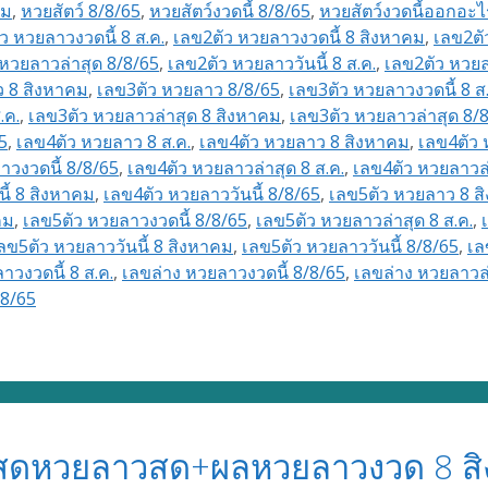
คม
,
หวยสัตว์ 8/8/65
,
หวยสัตว์งวดนี้ 8/8/65
,
หวยสัตว์งวดนี้ออกอะไ
ว หวยลาวงวดนี้ 8 ส.ค.
,
เลข2ตัว หวยลาวงวดนี้ 8 สิงหาคม
,
เลข2ตั
 หวยลาวล่าสุด 8/8/65
,
เลข2ตัว หวยลาววันนี้ 8 ส.ค.
,
เลข2ตัว หวยล
ว 8 สิงหาคม
,
เลข3ตัว หวยลาว 8/8/65
,
เลข3ตัว หวยลาวงวดนี้ 8 ส
.ค.
,
เลข3ตัว หวยลาวล่าสุด 8 สิงหาคม
,
เลข3ตัว หวยลาวล่าสุด 8/
5
,
เลข4ตัว หวยลาว 8 ส.ค.
,
เลข4ตัว หวยลาว 8 สิงหาคม
,
เลข4ตัว 
าวงวดนี้ 8/8/65
,
เลข4ตัว หวยลาวล่าสุด 8 ส.ค.
,
เลข4ตัว หวยลาวล่
ี้ 8 สิงหาคม
,
เลข4ตัว หวยลาววันนี้ 8/8/65
,
เลข5ตัว หวยลาว 8 ส
คม
,
เลข5ตัว หวยลาวงวดนี้ 8/8/65
,
เลข5ตัว หวยลาวล่าสุด 8 ส.ค.
,
ลข5ตัว หวยลาววันนี้ 8 สิงหาคม
,
เลข5ตัว หวยลาววันนี้ 8/8/65
,
เล
าวงวดนี้ 8 ส.ค.
,
เลขล่าง หวยลาวงวดนี้ 8/8/65
,
เลขล่าง หวยลาวล่
/8/65
ดสดหวยลาวสด+ผลหวยลาวงวด 8 ส