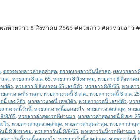
5 ผลหวยลาว 8 สิงหาคม 2565 #หวยลาว #ผลหวยลาว #ห
ด
,
ตรวจหวยลาวล่าสุดล่าสุด
,
ตรวจหวยลาววันนี้ล่าสุด
,
ผลหวยลาว 8
ส.ค.
,
หวยลาว 8 ส.ค. 65
,
หวยลาว 8 สิงหาคม
,
หวยลาว 8 สิงหาคม
ลข4ตัว
,
หวยลาว 8 สิงหาคม 65 เลข5ตัว
,
หวยลาว 8/8/65
,
หวยลาว 
วยลาวงวดที่ผ่านมา
,
หวยลาวงวดนี้ 8 ส.ค.
,
หวยลาวงวดนี้ 8 ส.ค. 2
นี้ เลข2ตัว
,
หวยลาวงวดนี้ เลข3ตัว
,
หวยลาวงวดนี้ เลข4ตัว
,
หวยล
ลาวงวดนี้วันนี้
,
หวยลาวงวดนี้ออกอะไร
,
หวยลาวงวดล่าสุด
,
หวยล
 8/8/65
,
หวยลาวล่าสุดงวดที่ผ่านมา
,
หวยลาวล่าสุดงวดนี้ 8 ส.ค. 2
อะไร
,
หวยลาวล่าสุดงวดล่าสุด
,
หวยลาวล่าสุดล่าสุด
,
หวยลาวล่าสุดว
นนี้ 8 สิงหาคม
,
หวยลาววันนี้ 8/8/65
,
หวยลาววันนี้งวดที่ผ่านมา
,
ห
วยลาววันนี้งวดนี้ออกอะไร
,
หวยลาววันนี้งวดล่าสุด
,
หวยลาววันนี้ล่