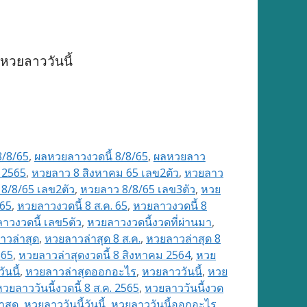
วยลาววันนี้
/8/65
,
ผลหวยลาวงวดนี้ 8/8/65
,
ผลหวยลาว
 2565
,
หวยลาว 8 สิงหาคม 65 เลข2ตัว
,
หวยลาว
8/8/65 เลข2ตัว
,
หวยลาว 8/8/65 เลข3ตัว
,
หวย
565
,
หวยลาวงวดนี้ 8 ส.ค. 65
,
หวยลาวงวดนี้ 8
าวงวดนี้ เลข5ตัว
,
หวยลาวงวดนี้งวดที่ผ่านมา
,
าวล่าสุด
,
หวยลาวล่าสุด 8 ส.ค.
,
หวยลาวล่าสุด 8
565
,
หวยลาวล่าสุดงวดนี้ 8 สิงหาคม 2564
,
หวย
ันนี้
,
หวยลาวล่าสุดออกอะไร
,
หวยลาววันนี้
,
หวย
วยลาววันนี้งวดนี้ 8 ส.ค. 2565
,
หวยลาววันนี้งวด
าสุด
,
หวยลาววันนี้วันนี้
,
หวยลาววันนี้ออกอะไร
,