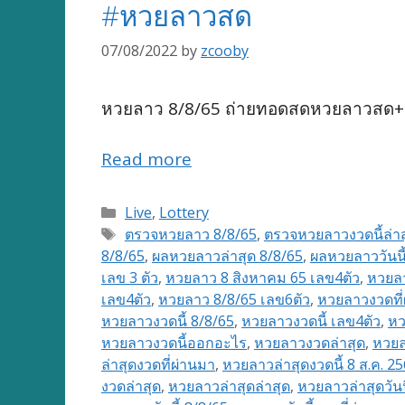
#หวยลาวสด
07/08/2022
by
zcooby
หวยลาว 8/8/65 ถ่ายทอดสดหวยลาวสด+
Read more
Categories
Live
,
Lottery
Tags
ตรวจหวยลาว 8/8/65
,
ตรวจหวยลาวงวดนี้ล่าส
8/8/65
,
ผลหวยลาวล่าสุด 8/8/65
,
ผลหวยลาววันนี
เลข 3 ตัว
,
หวยลาว 8 สิงหาคม 65 เลข4ตัว
,
หวยลา
เลข4ตัว
,
หวยลาว 8/8/65 เลข6ตัว
,
หวยลาวงวดที่
หวยลาวงวดนี้ 8/8/65
,
หวยลาวงวดนี้ เลข4ตัว
,
หว
หวยลาวงวดนี้ออกอะไร
,
หวยลาวงวดล่าสุด
,
หวยล
ล่าสุดงวดที่ผ่านมา
,
หวยลาวล่าสุดงวดนี้ 8 ส.ค. 2
งวดล่าสุด
,
หวยลาวล่าสุดล่าสุด
,
หวยลาวล่าสุดวันน