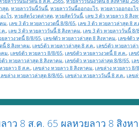
หวยลาววันนี้งวดนี้ 8 ส.ค. 2565
,
หวยลาววันนี้งวดนี้ 8 สิงหาคม 25
าสุด
,
หวยลาววันนี้วันนี้
,
หวยลาววันนี้ออกอะไร
,
หวยลาวออกอะไร
กอะไร
,
หวยสัตว์งวดล่าสุด
,
หวยสัตว์วันนี้
,
เลข 3 ตัว หวยลาว 8 สิง
าคม
,
เลข 3 ตัว หวยลาวงวดนี้ 8/8/65
,
เลข 3 ตัว หวยลาวล่าสุด 8 ส.
.ค.
,
เลข 3 ตัว หวยลาววันนี้ 8 สิงหาคม
,
เลข 3 ตัว หวยลาววันนี้ 8/
วยลาวงวดนี้ 8/8/65
,
เลข4ตัว หวยลาวล่าสุด 8 สิงหาคม
,
เลข4ตัว ห
นี้ 8 สิงหาคม
,
เลข5ตัว หวยลาวล่าสุด 8 ส.ค.
,
เลข5ตัว หวยลาวล่า
หาคม
,
เลข6ตัว หวยลาว 8/8/65
,
เลข6ตัว หวยลาวงวดนี้ 8 ส.ค.
,
เลข6
ตัว หวยลาวล่าสุด 8 สิงหาคม
,
เลข6ตัว หวยลาวล่าสุด 8/8/65
,
เลข
หวยลาว 8 ส.ค.
,
เลขล่าง หวยลาว 8 สิงหาคม
,
เลขล่าง หวยลาว 8/
เลขล่าง หวยลาวล่าสุด 8/8/65
,
เลขล่าง หวยลาววันนี้ 8 ส.ค.
,
เลขล่
ลาว 8 ส.ค. 65 ผลหวยลาว 8 สิง