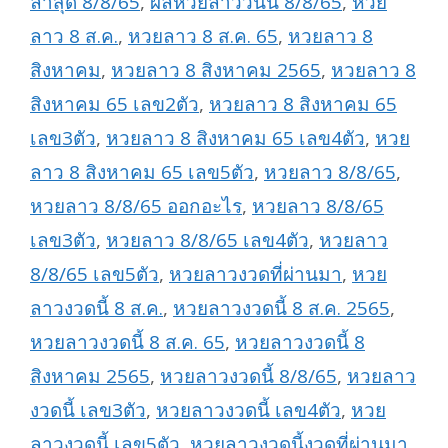
ล่าสุด 8/8/65
,
ผลหวยลาววันนี้ 8/8/65
,
หวย
ลาว 8 ส.ค.
,
หวยลาว 8 ส.ค. 65
,
หวยลาว 8
สิงหาคม
,
หวยลาว 8 สิงหาคม 2565
,
หวยลาว 8
สิงหาคม 65 เลข2ตัว
,
หวยลาว 8 สิงหาคม 65
เลข3ตัว
,
หวยลาว 8 สิงหาคม 65 เลข4ตัว
,
หวย
ลาว 8 สิงหาคม 65 เลข5ตัว
,
หวยลาว 8/8/65
,
หวยลาว 8/8/65 ออกอะไร
,
หวยลาว 8/8/65
เลข3ตัว
,
หวยลาว 8/8/65 เลข4ตัว
,
หวยลาว
8/8/65 เลข5ตัว
,
หวยลาวงวดที่ผ่านมา
,
หวย
ลาวงวดนี้ 8 ส.ค.
,
หวยลาวงวดนี้ 8 ส.ค. 2565
,
หวยลาวงวดนี้ 8 ส.ค. 65
,
หวยลาวงวดนี้ 8
สิงหาคม 2565
,
หวยลาวงวดนี้ 8/8/65
,
หวยลาว
งวดนี้ เลข3ตัว
,
หวยลาวงวดนี้ เลข4ตัว
,
หวย
ลาวงวดนี้ เลข5ตัว
,
หวยลาวงวดนี้งวดที่ผ่านมา
,