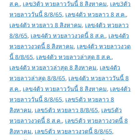
ส.ค.
,
เลข3ตัว หวยลาววันนี้ 8 สิงหาคม
,
เลข3ตัว
หวยลาววันนี้ 8/8/65
,
เลข4ตัว หวยลาว 8 ส.ค.
,
เลข4ตัว หวยลาว 8 สิงหาคม
,
เลข4ตัว หวยลาว
8/8/65
,
เลข4ตัว หวยลาวงวดนี้ 8 ส.ค.
,
เลข4ตัว
หวยลาวงวดนี้ 8 สิงหาคม
,
เลข4ตัว หวยลาวงวด
นี้ 8/8/65
,
เลข4ตัว หวยลาวล่าสุด 8 ส.ค.
,
เลข4ตัว หวยลาวล่าสุด 8 สิงหาคม
,
เลข4ตัว
หวยลาวล่าสุด 8/8/65
,
เลข4ตัว หวยลาววันนี้ 8
ส.ค.
,
เลข4ตัว หวยลาววันนี้ 8 สิงหาคม
,
เลข4ตัว
หวยลาววันนี้ 8/8/65
,
เลข5ตัว หวยลาว 8
สิงหาคม
,
เลข5ตัว หวยลาว 8/8/65
,
เลข5ตัว
หวยลาวงวดนี้ 8 ส.ค.
,
เลข5ตัว หวยลาวงวดนี้ 8
สิงหาคม
,
เลข5ตัว หวยลาวงวดนี้ 8/8/65
,