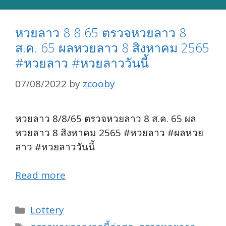
หวยลาว 8 8 65 ตรวจหวยลาว 8
ส.ค. 65 ผลหวยลาว 8 สิงหาคม 2565
#หวยลาว #หวยลาววันนี้
07/08/2022
by
zcooby
หวยลาว 8/8/65 ตรวจหวยลาว 8 ส.ค. 65 ผล
หวยลาว 8 สิงหาคม 2565 #หวยลาว #ผลหวย
ลาว #หวยลาววันนี้
Read more
Categories
Lottery
Tags