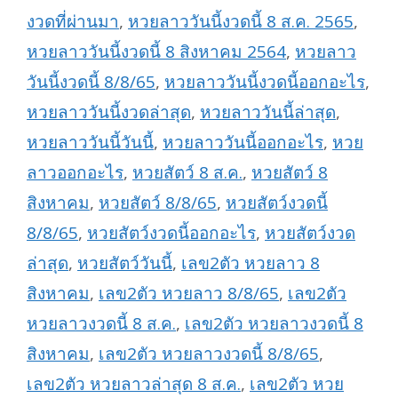
งวดที่ผ่านมา
,
หวยลาววันนี้งวดนี้ 8 ส.ค. 2565
,
หวยลาววันนี้งวดนี้ 8 สิงหาคม 2564
,
หวยลาว
วันนี้งวดนี้ 8/8/65
,
หวยลาววันนี้งวดนี้ออกอะไร
,
หวยลาววันนี้งวดล่าสุด
,
หวยลาววันนี้ล่าสุด
,
หวยลาววันนี้วันนี้
,
หวยลาววันนี้ออกอะไร
,
หวย
ลาวออกอะไร
,
หวยสัตว์ 8 ส.ค.
,
หวยสัตว์ 8
สิงหาคม
,
หวยสัตว์ 8/8/65
,
หวยสัตว์งวดนี้
8/8/65
,
หวยสัตว์งวดนี้ออกอะไร
,
หวยสัตว์งวด
ล่าสุด
,
หวยสัตว์วันนี้
,
เลข2ตัว หวยลาว 8
สิงหาคม
,
เลข2ตัว หวยลาว 8/8/65
,
เลข2ตัว
หวยลาวงวดนี้ 8 ส.ค.
,
เลข2ตัว หวยลาวงวดนี้ 8
สิงหาคม
,
เลข2ตัว หวยลาวงวดนี้ 8/8/65
,
เลข2ตัว หวยลาวล่าสุด 8 ส.ค.
,
เลข2ตัว หวย