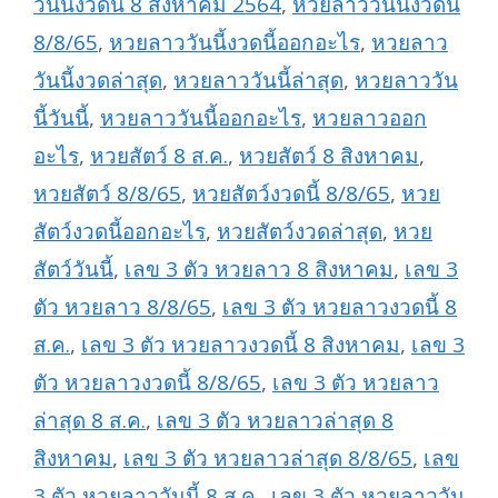
วันนี้งวดนี้ 8 สิงหาคม 2564
,
หวยลาววันนี้งวดนี้
8/8/65
,
หวยลาววันนี้งวดนี้ออกอะไร
,
หวยลาว
วันนี้งวดล่าสุด
,
หวยลาววันนี้ล่าสุด
,
หวยลาววัน
นี้วันนี้
,
หวยลาววันนี้ออกอะไร
,
หวยลาวออก
อะไร
,
หวยสัตว์ 8 ส.ค.
,
หวยสัตว์ 8 สิงหาคม
,
หวยสัตว์ 8/8/65
,
หวยสัตว์งวดนี้ 8/8/65
,
หวย
สัตว์งวดนี้ออกอะไร
,
หวยสัตว์งวดล่าสุด
,
หวย
สัตว์วันนี้
,
เลข 3 ตัว หวยลาว 8 สิงหาคม
,
เลข 3
ตัว หวยลาว 8/8/65
,
เลข 3 ตัว หวยลาวงวดนี้ 8
ส.ค.
,
เลข 3 ตัว หวยลาวงวดนี้ 8 สิงหาคม
,
เลข 3
ตัว หวยลาวงวดนี้ 8/8/65
,
เลข 3 ตัว หวยลาว
ล่าสุด 8 ส.ค.
,
เลข 3 ตัว หวยลาวล่าสุด 8
สิงหาคม
,
เลข 3 ตัว หวยลาวล่าสุด 8/8/65
,
เลข
3 ตัว หวยลาววันนี้ 8 ส.ค.
,
เลข 3 ตัว หวยลาววัน