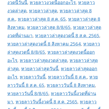
งวดนี้วันนี้
,
หวยลาวงวดนี้ออกอะไร
,
หวยลาว
งวดล่าสุด
,
หวยลาวล่าสุด
,
หวยลาวล่าสุด 8
ส.ค.
,
หวยลาวล่าสุด 8 ส.ค. 65
,
หวยลาวล่าสุด 8
สิงหาคม
,
หวยลาวล่าสุด 8/8/65
,
หวยลาวล่าสุด
งวดที่ผ่านมา
,
หวยลาวล่าสุดงวดนี้ 8 ส.ค. 2565
,
หวยลาวล่าสุดงวดนี้ 8 สิงหาคม 2564
,
หวยลาว
ล่าสุดงวดนี้ 8/8/65
,
หวยลาวล่าสุดงวดนี้ออก
อะไร
,
หวยลาวล่าสุดงวดล่าสุด
,
หวยลาวล่าสุด
ล่าสุด
,
หวยลาวล่าสุดวันนี้
,
หวยลาวล่าสุดออก
อะไร
,
หวยลาววันนี้
,
หวยลาววันนี้ 8 ส.ค.
,
หวย
ลาววันนี้ 8 ส.ค. 65
,
หวยลาววันนี้ 8 สิงหาคม
,
หวยลาววันนี้ 8/8/65
,
หวยลาววันนี้งวดที่ผ่าน
มา
,
หวยลาววันนี้งวดนี้ 8 ส.ค. 2565
,
หวยลาว