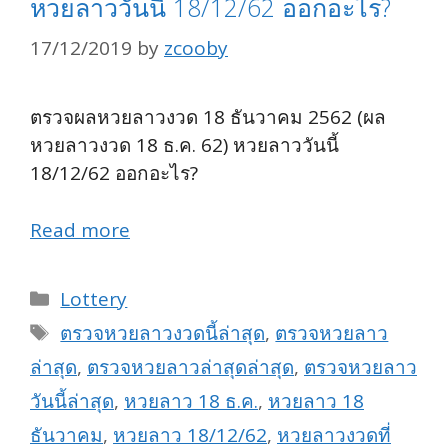
หวยลาววันนี้ 18/12/62 ออกอะไร?
17/12/2019
by
zcooby
ตรวจผลหวยลาวงวด 18 ธันวาคม 2562 (ผล
หวยลาวงวด 18 ธ.ค. 62) หวยลาววันนี้
18/12/62 ออกอะไร?
Read more
Categories
Lottery
Tags
ตรวจหวยลาวงวดนี้ล่าสุด
,
ตรวจหวยลาว
ล่าสุด
,
ตรวจหวยลาวล่าสุดล่าสุด
,
ตรวจหวยลาว
วันนี้ล่าสุด
,
หวยลาว 18 ธ.ค.
,
หวยลาว 18
ธันวาคม
,
หวยลาว 18/12/62
,
หวยลาวงวดที่