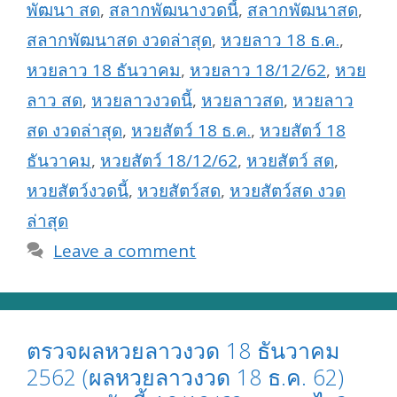
พัฒนา สด
,
สลากพัฒนางวดนี้
,
สลากพัฒนาสด
,
สลากพัฒนาสด งวดล่าสุด
,
หวยลาว 18 ธ.ค.
,
หวยลาว 18 ธันวาคม
,
หวยลาว 18/12/62
,
หวย
ลาว สด
,
หวยลาวงวดนี้
,
หวยลาวสด
,
หวยลาว
สด งวดล่าสุด
,
หวยสัตว์ 18 ธ.ค.
,
หวยสัตว์ 18
ธันวาคม
,
หวยสัตว์ 18/12/62
,
หวยสัตว์ สด
,
หวยสัตว์งวดนี้
,
หวยสัตว์สด
,
หวยสัตว์สด งวด
ล่าสุด
Leave a comment
ตรวจผลหวยลาวงวด 18 ธันวาคม
2562 (ผลหวยลาวงวด 18 ธ.ค. 62)