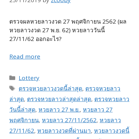
25/11/2019
by
zcooby
ตรวจผลหวยลาวงวด 27 พฤศจิกายน 2562 (ผล
หวยลาวงวด 27 พ.ย. 62) หวยลาววันนี้
27/11/62 ออกอะไร?
Read more
Categories
Lottery
Tags
ตรวจหวยลาวงวดนี้ล่าสุด
,
ตรวจหวยลาว
ล่าสุด
,
ตรวจหวยลาวล่าสุดล่าสุด
,
ตรวจหวยลาว
วันนี้ล่าสุด
,
หวยลาว 27 พ.ย.
,
หวยลาว 27
พฤศจิกายน
,
หวยลาว 27/11/2562
,
หวยลาว
27/11/62
,
หวยลาวงวดที่ผ่านมา
,
หวยลาวงวดนี้