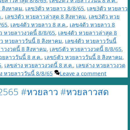
วยลาวล่าสุด 8/8/65
,
เลข2ตัว หวยลาววันนี้ 8 ส.ค.
,
 สิงหาคม
,
เลข3ตัว หวยลาว 8/8/65
,
เลข3ตัว หวยลาว
.
,
เลข3ตัว หวยลาวล่าสุด 8 สิงหาคม
,
เลข3ตัว หวย
/65
,
เลข4ตัว หวยลาว 8 ส.ค.
,
เลข4ตัว หวยลาว 8
ว หวยลาวงวดนี้ 8/8/65
,
เลข4ตัว หวยลาวล่าสุด 8
ว หวยลาววันนี้ 8 สิงหาคม
,
เลข4ตัว หวยลาววันนี้
าวงวดนี้ 8 สิงหาคม
,
เลข5ตัว หวยลาวงวดนี้ 8/8/65
,
ยลาววันนี้ 8 ส.ค.
,
เลข5ตัว หวยลาววันนี้ 8 สิงหาคม
,
5
,
เลขล่าง หวยลาวงวดนี้ 8 ส.ค.
,
เลขล่าง หวยลาวงวด
ง หวยลาววันนี้ 8/8/65
Leave a comment
 2565 #หวยลาว #หวยลาวสด