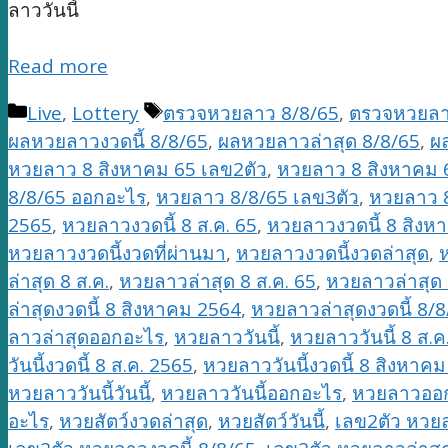
ลาววันนี้
Read more
Categories
Tags
Live
,
Lottery
ตรวจหวยลาว 8/8/65
,
ตรวจหวยลาว
ผลหวยลาวงวดนี้ 8/8/65
,
ผลหวยลาวล่าสุด 8/8/65
,
ผ
หวยลาว 8 สิงหาคม 65 เลข2ตัว
,
หวยลาว 8 สิงหาคม 
8/8/65 ออกอะไร
,
หวยลาว 8/8/65 เลข3ตัว
,
หวยลาว 8
2565
,
หวยลาวงวดนี้ 8 ส.ค. 65
,
หวยลาวงวดนี้ 8 สิงห
หวยลาวงวดนี้งวดที่ผ่านมา
,
หวยลาวงวดนี้งวดล่าสุด
,
ห
ล่าสุด 8 ส.ค.
,
หวยลาวล่าสุด 8 ส.ค. 65
,
หวยลาวล่าสุด
ล่าสุดงวดนี้ 8 สิงหาคม 2564
,
หวยลาวล่าสุดงวดนี้ 8/
ลาวล่าสุดออกอะไร
,
หวยลาววันนี้
,
หวยลาววันนี้ 8 ส.ค
วันนี้งวดนี้ 8 ส.ค. 2565
,
หวยลาววันนี้งวดนี้ 8 สิงหาค
หวยลาววันนี้วันนี้
,
หวยลาววันนี้ออกอะไร
,
หวยลาวออ
อะไร
,
หวยสัตว์งวดล่าสุด
,
หวยสัตว์วันนี้
,
เลข2ตัว หวย