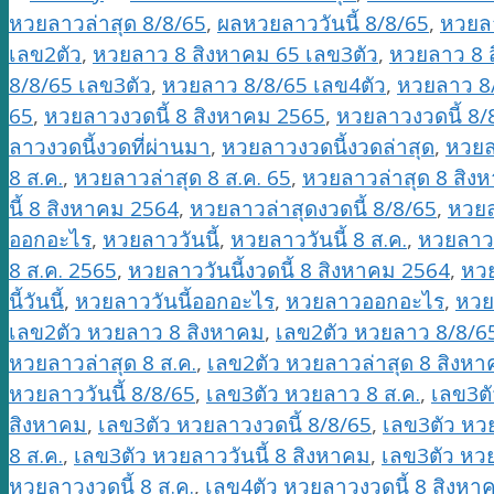
หวยลาวล่าสุด 8/8/65
,
ผลหวยลาววันนี้ 8/8/65
,
หวยลา
เลข2ตัว
,
หวยลาว 8 สิงหาคม 65 เลข3ตัว
,
หวยลาว 8 
8/8/65 เลข3ตัว
,
หวยลาว 8/8/65 เลข4ตัว
,
หวยลาว 8/
65
,
หวยลาวงวดนี้ 8 สิงหาคม 2565
,
หวยลาวงวดนี้ 8/
ลาวงวดนี้งวดที่ผ่านมา
,
หวยลาวงวดนี้งวดล่าสุด
,
หวยล
8 ส.ค.
,
หวยลาวล่าสุด 8 ส.ค. 65
,
หวยลาวล่าสุด 8 สิง
นี้ 8 สิงหาคม 2564
,
หวยลาวล่าสุดงวดนี้ 8/8/65
,
หวยล
ออกอะไร
,
หวยลาววันนี้
,
หวยลาววันนี้ 8 ส.ค.
,
หวยลาววั
8 ส.ค. 2565
,
หวยลาววันนี้งวดนี้ 8 สิงหาคม 2564
,
หวย
นี้วันนี้
,
หวยลาววันนี้ออกอะไร
,
หวยลาวออกอะไร
,
หวยส
เลข2ตัว หวยลาว 8 สิงหาคม
,
เลข2ตัว หวยลาว 8/8/6
หวยลาวล่าสุด 8 ส.ค.
,
เลข2ตัว หวยลาวล่าสุด 8 สิงห
หวยลาววันนี้ 8/8/65
,
เลข3ตัว หวยลาว 8 ส.ค.
,
เลข3ต
สิงหาคม
,
เลข3ตัว หวยลาวงวดนี้ 8/8/65
,
เลข3ตัว หวย
8 ส.ค.
,
เลข3ตัว หวยลาววันนี้ 8 สิงหาคม
,
เลข3ตัว หวย
หวยลาวงวดนี้ 8 ส.ค.
,
เลข4ตัว หวยลาวงวดนี้ 8 สิงหา