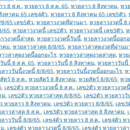
ว 8 ส.ค.
,
หวยลาว 8 ส.ค. 65
,
หวยลาว 8 สิงหาคม
,
หวย
สิงหาคม 65 เลข4ตัว
,
หวยลาว 8 สิงหาคม 65 เลข5ตัว
,
8/65 เลข5ตัว
,
หวยลาวงวดที่ผ่านมา
,
หวยลาวงวดนี้ 8 
8/65
,
หวยลาวงวดนี้ เลข2ตัว
,
หวยลาวงวดนี้ เลข3ตัว
,
ห
าวงวดนี้ล่าสุด
,
หวยลาวงวดนี้วันนี้
,
หวยลาวงวดนี้ออกอ
หาคม
,
หวยลาวล่าสุด 8/8/65
,
หวยลาวล่าสุดงวดที่ผ่านม
าวล่าสุดงวดนี้ออกอะไร
,
หวยลาวล่าสุดงวดล่าสุด
,
หวยล
นนี้ 8 ส.ค. 65
,
หวยลาววันนี้ 8 สิงหาคม
,
หวยลาววันนี้
ลาววันนี้งวดนี้ 8/8/65
,
หวยลาววันนี้งวดนี้ออกอะไร
,
หว
ัตว์ 8 ส.ค.
,
หวยสัตว์ 8 สิงหาคม
,
หวยสัตว์ 8/8/65
,
หวย
5
,
เลข2ตัว หวยลาวงวดนี้ 8 ส.ค.
,
เลข2ตัว หวยลาวงวดนี
าคม
,
เลข2ตัว หวยลาวล่าสุด 8/8/65
,
เลข2ตัว หวยลาววันน
ัว หวยลาว 8 สิงหาคม
,
เลข3ตัว หวยลาว 8/8/65
,
เลข3ต
ลาวล่าสุด 8 ส.ค.
,
เลข3ตัว หวยลาวล่าสุด 8 สิงหาคม
,
ลาววันนี้ 8/8/65
,
เลข4ตัว หวยลาว 8 ส.ค.
,
เลข4ตัว ห
คม
,
เลข4ตัว หวยลาวงวดนี้ 8/8/65
,
เลข4ตัว หวยลาวล่าส