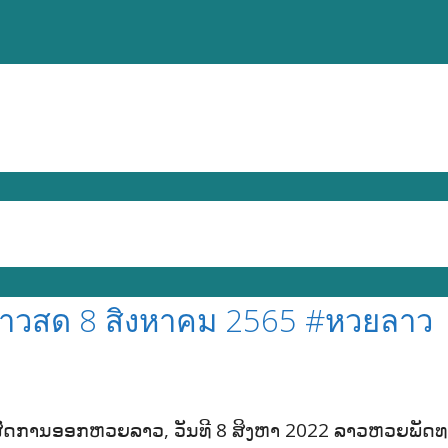
าวสด 8 สิงหาคม 2565 #หวยลาว
ອດສົດການອອກຫວຍລາວ, ວັນທີ 8 ສິງຫາ 2022 ລາວຫວຍ