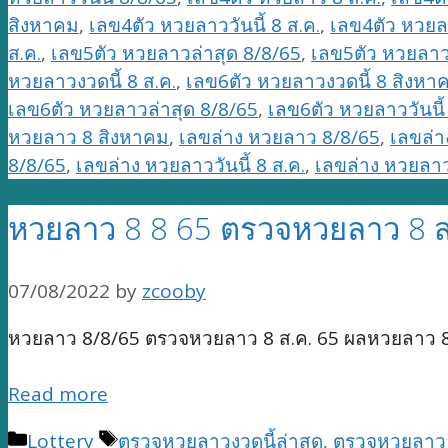
สิงหาคม
,
เลข4ตัว หวยลาววันนี้ 8 ส.ค.
,
เลข4ตัว หวยลา
ส.ค.
,
เลข5ตัว หวยลาวล่าสุด 8/8/65
,
เลข5ตัว หวยลาวว
หวยลาวงวดนี้ 8 ส.ค.
,
เลข6ตัว หวยลาวงวดนี้ 8 สิงหา
เลข6ตัว หวยลาวล่าสุด 8/8/65
,
เลข6ตัว หวยลาววันนี้ 
หวยลาว 8 สิงหาคม
,
เลขล่าง หวยลาว 8/8/65
,
เลขล่า
8/8/65
,
เลขล่าง หวยลาววันนี้ 8 ส.ค.
,
เลขล่าง หวยลาวว
หวยลาว 8 8 65 ตรวจหวยลาว 8 ส
07/08/2022
by
zcooby
หวยลาว 8/8/65 ตรวจหวยลาว 8 ส.ค. 65 ผลหวยลาว 
Read more
Categories
Tags
Lottery
ตรวจหวยลาวงวดนี้ล่าสุด
,
ตรวจหวยลาวล