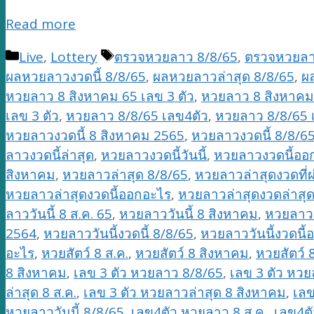
Read more
Categories
Tags
Live
,
Lottery
ตรวจหวยลาว 8/8/65
,
ตรวจหวยลาว
ผลหวยลาวงวดนี้ 8/8/65
,
ผลหวยลาวล่าสุด 8/8/65
,
ผ
หวยลาว 8 สิงหาคม 65 เลข 3 ตัว
,
หวยลาว 8 สิงหาคม
เลข 3 ตัว
,
หวยลาว 8/8/65 เลข4ตัว
,
หวยลาว 8/8/65 
หวยลาวงวดนี้ 8 สิงหาคม 2565
,
หวยลาวงวดนี้ 8/8/6
ลาวงวดนี้ล่าสุด
,
หวยลาวงวดนี้วันนี้
,
หวยลาวงวดนี้ออ
สิงหาคม
,
หวยลาวล่าสุด 8/8/65
,
หวยลาวล่าสุดงวดที่
หวยลาวล่าสุดงวดนี้ออกอะไร
,
หวยลาวล่าสุดงวดล่าสุ
ลาววันนี้ 8 ส.ค. 65
,
หวยลาววันนี้ 8 สิงหาคม
,
หวยลาวว
2564
,
หวยลาววันนี้งวดนี้ 8/8/65
,
หวยลาววันนี้งวดนี
อะไร
,
หวยสัตว์ 8 ส.ค.
,
หวยสัตว์ 8 สิงหาคม
,
หวยสัตว์ 
8 สิงหาคม
,
เลข 3 ตัว หวยลาว 8/8/65
,
เลข 3 ตัว หวย
ล่าสุด 8 ส.ค.
,
เลข 3 ตัว หวยลาวล่าสุด 8 สิงหาคม
,
เลข
หวยลาววันนี้ 8/8/65
,
เลข4ตัว หวยลาว 8 ส.ค.
,
เลข4ต