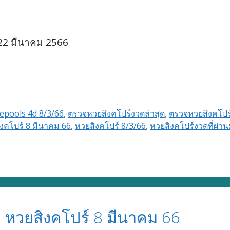
 22 มีนาคม 2566
epools 4d 8/3/66
,
ตรวจหวยสิงคโปร์งวดล่าสุด
,
ตรวจหวยสิงคโปร์ว
งคโปร์ 8 มีนาคม 66
,
หวยสิงคโปร์ 8/3/66
,
หวยสิงคโปร์งวดที่ผ่า
 หวยสิงคโปร์ 8 มีนาคม 66