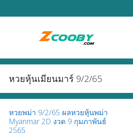
Skip
to
content
หวยหุ้นเมียนมาร์ 9/2/65
หวยพม่า 9/2/65 ผลหวยหุ้นพม่า
Myanmar 2D งวด 9 กุมภาพันธ์
2565