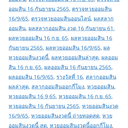
ออมสิน 16 กันยายน 2565
,
ตรวจหวยออมสิน
16/9/65
,
ตรวจหวยออมสินออนไลน์
,
ผลสลาก
ออมสิน
,
ผลสลากออมสิน งวด 16 กันยายน 61
,
ผลหวยออมสิน 16 ก.ย. 65
,
ผลหวยออมสิน 16
กันยายน 2565
,
ผลหวยออมสิน 16/9/65
,
ผล
หวยออมสินงวดนี้
,
ผลหวยออมสินล่าสุด
,
ผลออม
สิน 16 ก.ย. 65
,
ผลออมสิน 16 กันยายน 2565
,
ผลออมสิน 16/9/65
,
รางวัลที่ 16
,
สลากออมสิน
ผลล่าสุด
,
สลากออมสินออกกี่โมง
,
หวยออมสิน
,
หวยออมสิน 16 9 65
,
หวยออมสิน 16 ก.ย. 65
,
หวยออมสิน 16 กันยายน 2565
,
หวยออมสินงวด
16/9/65
,
หวยออมสินงวดนี้ ถ่ายทอดสด
,
หวย
ออมสินงวดนี้ สด
,
หวยออมสินงวดนี้ออกกี่โมง
,