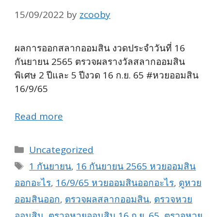
15/09/2022
by
zcooby
ผลการออกสลากออมสิน งวดประจำวันที่ 16
กันยายน 2565 ตรวจผลรางวัลสลากออมสิน
พิเศษ 2 ปีและ 5 ปีงวด 16 ก.ย. 65 #หวยออมสิน
16/9/65
Read more
Categories
Uncategorized
Tags
1 กันยายน
,
16 กันยายน 2565 หวยออมสิน
ออกอะไร
,
16/9/65 หวยออมสินออกอะไร
,
ดูหวย
ออมสินออก
,
ตรวจผลสลากออมสิน
,
ตรวจหวย
ออมสิน
,
ตรวจหวยออมสิน 16 ก.ย. 65
,
ตรวจหวย