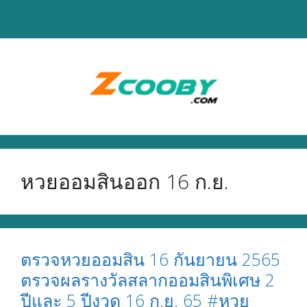
Skip
to
content
หวยออมสินออก 16 ก.ย.
ตรวจหวยออมสิน 16 กันยายน 2565
ตรวจผลรางวัลสลากออมสินพิเศษ 2
ปีและ 5 ปีงวด 16 ก.ย. 65 #หวย