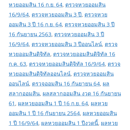
หวยออมสิน 16 ก.ย. 64
,
ตรวจหวยออมสิน
16/9/64
,
ตรวจหวยออมสิน 3 ปี
,
ตรวจหวย
ออมสิน 3 ปี 16 ก.ย. 64
,
ตรวจหวยออมสิน 3 ปี
16 กันยายน 2563
,
ตรวจหวยออมสิน 3 ปี
16/9/64
,
ตรวจหวยออมสิน 3 ปีออนไลน์
,
ตรวจ
หวยออมสินดิจิทัล
,
ตรวจหวยออมสินดิจิทัล 16
ก.ค. 63
,
ตรวจหวยออมสินดิจิทัล 16/9/64
,
ตรวจ
หวยออมสินดิจิทัลออนไลน์
,
ตรวจหวยออมสิน
ออนไลน์
,
ตรวจออมสิน 16 กันยายน 64
,
ผล
สลากออมสิน
,
ผลสลากออมสิน งวด 16 กันยายน
61
,
ผลหวยออมสิน 1 ปี 16 ก.ย. 64
,
ผลหวย
ออมสิน 1 ปี 16 กันยายน 2564
,
ผลหวยออมสิน
1 ปี 16/9/64
,
ผลหวยออมสิน 1 ปีงวดนี้
,
ผลหวย