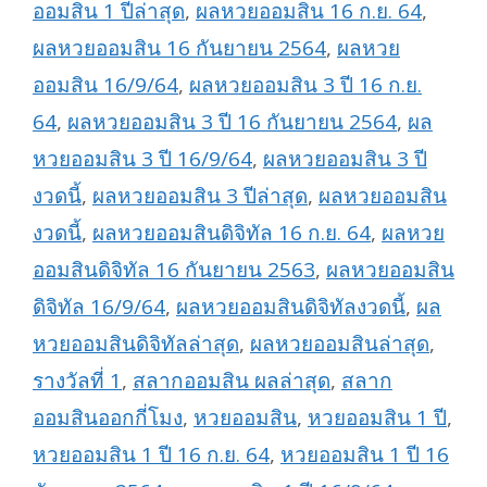
ออมสิน 1 ปีล่าสุด
,
ผลหวยออมสิน 16 ก.ย. 64
,
ผลหวยออมสิน 16 กันยายน 2564
,
ผลหวย
ออมสิน 16/9/64
,
ผลหวยออมสิน 3 ปี 16 ก.ย.
64
,
ผลหวยออมสิน 3 ปี 16 กันยายน 2564
,
ผล
หวยออมสิน 3 ปี 16/9/64
,
ผลหวยออมสิน 3 ปี
งวดนี้
,
ผลหวยออมสิน 3 ปีล่าสุด
,
ผลหวยออมสิน
งวดนี้
,
ผลหวยออมสินดิจิทัล 16 ก.ย. 64
,
ผลหวย
ออมสินดิจิทัล 16 กันยายน 2563
,
ผลหวยออมสิน
ดิจิทัล 16/9/64
,
ผลหวยออมสินดิจิทัลงวดนี้
,
ผล
หวยออมสินดิจิทัลล่าสุด
,
ผลหวยออมสินล่าสุด
,
รางวัลที่ 1
,
สลากออมสิน ผลล่าสุด
,
สลาก
ออมสินออกกี่โมง
,
หวยออมสิน
,
หวยออมสิน 1 ปี
,
หวยออมสิน 1 ปี 16 ก.ย. 64
,
หวยออมสิน 1 ปี 16