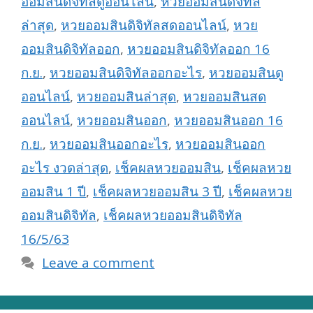
ออมสินดิจิทัลดูออนไลน์
,
หวยออมสินดิจิทัล
ล่าสุด
,
หวยออมสินดิจิทัลสดออนไลน์
,
หวย
ออมสินดิจิทัลออก
,
หวยออมสินดิจิทัลออก 16
ก.ย.
,
หวยออมสินดิจิทัลออกอะไร
,
หวยออมสินดู
ออนไลน์
,
หวยออมสินล่าสุด
,
หวยออมสินสด
ออนไลน์
,
หวยออมสินออก
,
หวยออมสินออก 16
ก.ย.
,
หวยออมสินออกอะไร
,
หวยออมสินออก
อะไร งวดล่าสุด
,
เช็คผลหวยออมสิน
,
เช็คผลหวย
ออมสิน 1 ปี
,
เช็คผลหวยออมสิน 3 ปี
,
เช็คผลหวย
ออมสินดิจิทัล
,
เช็คผลหวยออมสินดิจิทัล
16/5/63
Leave a comment