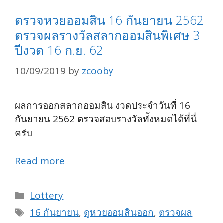
ตรวจหวยออมสิน 16 กันยายน 2562
ตรวจผลรางวัลสลากออมสินพิเศษ 3
ปีงวด 16 ก.ย. 62
10/09/2019
by
zcooby
ผลการออกสลากออมสิน งวดประจำวันที่ 16
กันยายน 2562 ตรวจสอบรางวัลทั้งหมดได้ที่นี่
ครับ
Read more
Categories
Lottery
Tags
16 กันยายน
,
ดูหวยออมสินออก
,
ตรวจผล