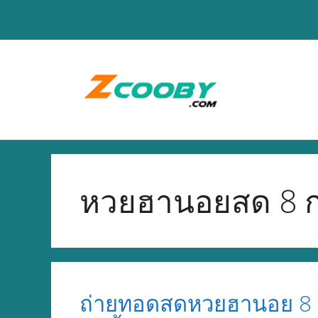
Skip
to
content
หวยฮานอยสด 8 ก
ถ่ายทอดสดหวยฮานอย 8