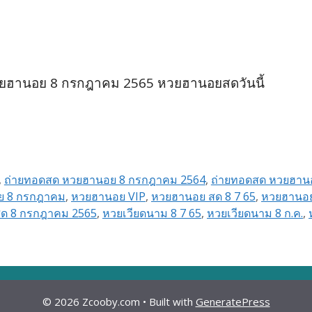
ยฮานอย 8 กรกฎาคม 2565 หวยฮานอยสดวันนี้
,
ถ่ายทอดสด หวยฮานอย 8 กรกฎาคม 2564
,
ถ่ายทอดสด หวยฮานอ
ย 8 กรกฎาคม
,
หวยฮานอย VIP
,
หวยฮานอย สด 8 7 65
,
หวยฮานอย 
ด 8 กรกฎาคม 2565
,
หวยเวียดนาม 8 7 65
,
หวยเวียดนาม 8 ก.ค.
,
© 2026 Zcooby.com
• Built with
GeneratePress