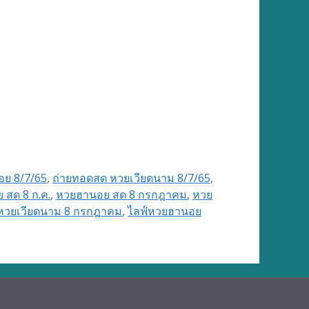
ย 8/7/65
,
ถ่ายทอดสด หวยเวียดนาม 8/7/65
,
สด 8 ก.ค.
,
หวยฮานอย สด 8 กรกฎาคม
,
หวย
หวยเวียดนาม 8 กรกฎาคม
,
ไลฟ์หวยฮานอย