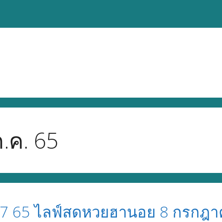
.ค. 65
 7 65 ไลฟ์สดหวยฮานอย 8 กรกฎ