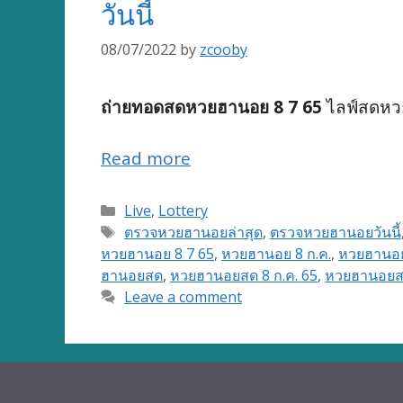
วันนี้
08/07/2022
by
zcooby
ถ่ายทอดสดหวยฮานอย 8 7 65
ไลฟ์สดหว
Read more
Categories
Live
,
Lottery
Tags
ตรวจหวยฮานอยล่าสุด
,
ตรวจหวยฮานอยวันนี้
หวยฮานอย 8 7 65
,
หวยฮานอย 8 ก.ค.
,
หวยฮานอ
ฮานอยสด
,
หวยฮานอยสด 8 ก.ค. 65
,
หวยฮานอยส
Leave a comment