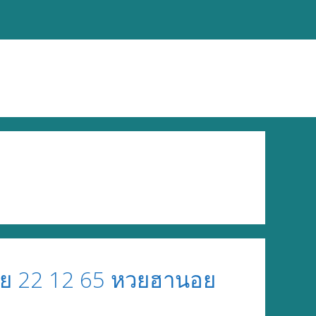
ย 22 12 65 หวยฮานอย