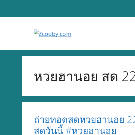
Skip
to
content
หวยฮานอย สด 22
ถ่ายทอดสดหวยฮานอย 22
สดวันนี้ #หวยฮานอย