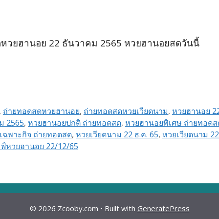
หวยฮานอย 22 ธันวาคม 2565 หวยฮานอยสดวันนี้
,
ถ่ายทอดสดหวยฮานอย
,
ถ่ายทอดสดหวยเวียดนาม
,
หวยฮานอย 22
ม 2565
,
หวยฮานอยปกติ ถ่ายทอดสด
,
หวยฮานอยพิเศษ ถ่ายทอดส
ฉพาะกิจ ถ่ายทอดสด
,
หวยเวียดนาม 22 ธ.ค. 65
,
หวยเวียดนาม 22
ฟ์หวยฮานอย 22/12/65
© 2026 Zcooby.com
• Built with
GeneratePress