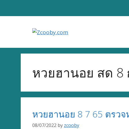
Skip
to
content
หวยฮานอย สด 8 
หวยฮานอย 8 7 65 ตรวจห
08/07/2022
by
zcooby