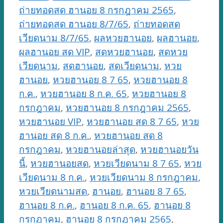
ถ่ายทอดสด ฮานอย 8 กรกฎาคม 2565
,
ถ่ายทอดสด ฮานอย 8/7/65
,
ถ่ายทอดสด
เวียดนาม 8/7/65
,
ผลหวยฮานอย
,
ผลฮานอย
,
ผลฮานอย สด VIP
,
สดหวยฮานอย
,
สดหวย
เวียดนาม
,
สดฮานอย
,
สดเวียดนาม
,
หวย
ฮานอย
,
หวยฮานอย 8 7 65
,
หวยฮานอย 8
ก.ค.
,
หวยฮานอย 8 ก.ค. 65
,
หวยฮานอย 8
กรกฎาคม
,
หวยฮานอย 8 กรกฎาคม 2565
,
หวยฮานอย VIP
,
หวยฮานอย สด 8 7 65
,
หวย
ฮานอย สด 8 ก.ค.
,
หวยฮานอย สด 8
กรกฎาคม
,
หวยฮานอยล่าสุด
,
หวยฮานอยวัน
นี้
,
หวยฮานอยสด
,
หวยเวียดนาม 8 7 65
,
หวย
เวียดนาม 8 ก.ค.
,
หวยเวียดนาม 8 กรกฎาคม
,
หวยเวียดนามสด
,
ฮานอย
,
ฮานอย 8 7 65
,
ฮานอย 8 ก.ค.
,
ฮานอย 8 ก.ค. 65
,
ฮานอย 8
กรกฎาคม
,
ฮานอย 8 กรกฎาคม 2565
,