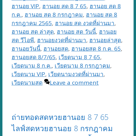
ฮานอย VIP
,
ฮานอย สด 8 7 65
,
ฮานอย สด 8
ก.ค.
,
ฮานอย สด 8 กรกฎาคม
,
ฮานอย สด 8
กรกฎาคม 2565
,
ฮานอย สด งวดที่ผ่านมา
,
ฮานอย สด ล่าสุด
,
ฮานอย สด วันนี้
,
ฮานอย
สด วีไอพี
,
ฮานอยงวดที่ผ่านมา
,
ฮานอยล่าสุด
,
ฮานอยวันนี้
,
ฮานอยสด
,
ฮานอยสด 8 ก.ค. 65
,
ฮานอยสด 8/7/65
,
เวียดนาม 8 7 65
,
เวียดนาม 8 ก.ค.
,
เวียดนาม 8 กรกฎาคม
,
เวียดนาม VIP
,
เวียดนามงวดที่ผ่านมา
,
เวียดนามสด
Leave a comment
ถ่ายทอดสดหวยฮานอย 8 7 65
ไลฟ์สดหวยฮานอย 8 กรกฎาคม