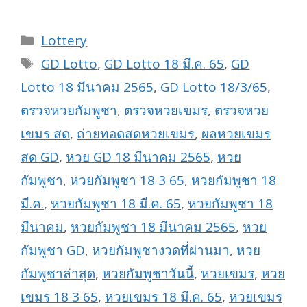
Categories
Lottery
Tags
GD Lotto
,
GD Lotto 18 มี.ค. 65
,
GD
Lotto 18 มีนาคม 2565
,
GD Lotto 18/3/65
,
ตรวจหวยกัมพูชา
,
ตรวจหวยเขมร
,
ตรวจหวย
เขมร สด
,
ถ่ายทอดสดหวยเขมร
,
ผลหวยเขมร
สด GD
,
หวย GD 18 มีนาคม 2565
,
หวย
กัมพูชา
,
หวยกัมพูชา 18 3 65
,
หวยกัมพูชา 18
มี.ค.
,
หวยกัมพูชา 18 มี.ค. 65
,
หวยกัมพูชา 18
มีนาคม
,
หวยกัมพูชา 18 มีนาคม 2565
,
หวย
กัมพูชา GD
,
หวยกัมพูชางวดที่ผ่านมา
,
หวย
กัมพูชาล่าสุด
,
หวยกัมพูชาวันนี้
,
หวยเขมร
,
หวย
เขมร 18 3 65
,
หวยเขมร 18 มี.ค. 65
,
หวยเขมร