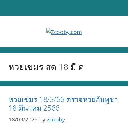
Skip
to
content
หวยเขมร สด 18 มี.ค.
หวยเขมร 18/3/66 ตรวจหวยกัมพูชา
18 มีนาคม 2566
18/03/2023
by
zcooby