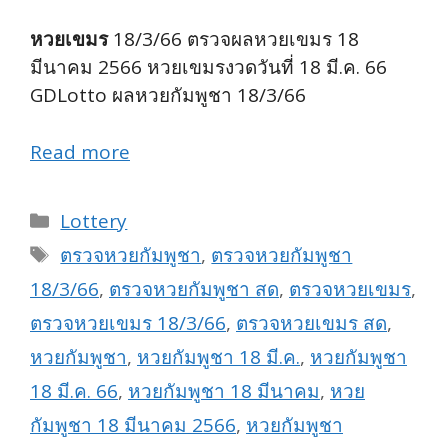
หวยเขมร
18/3/66 ตรวจผลหวยเขมร 18
มีนาคม 2566 หวยเขมรงวดวันที่ 18 มี.ค. 66
GDLotto ผลหวยกัมพูชา 18/3/66
Read more
Categories
Lottery
Tags
ตรวจหวยกัมพูชา
,
ตรวจหวยกัมพูชา
18/3/66
,
ตรวจหวยกัมพูชา สด
,
ตรวจหวยเขมร
,
ตรวจหวยเขมร 18/3/66
,
ตรวจหวยเขมร สด
,
หวยกัมพูชา
,
หวยกัมพูชา 18 มี.ค.
,
หวยกัมพูชา
18 มี.ค. 66
,
หวยกัมพูชา 18 มีนาคม
,
หวย
กัมพูชา 18 มีนาคม 2566
,
หวยกัมพูชา