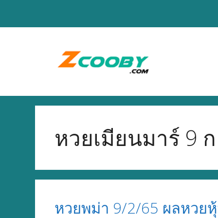
Skip
to
content
หวยเมียนมาร์ 9 ก
หวยพม่า 9/2/65 ผลหวยหุ