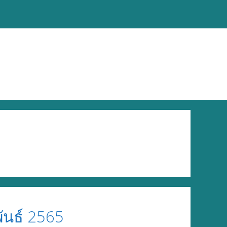
ันธ์ 2565