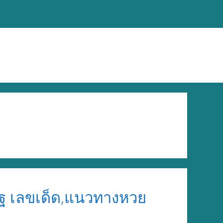
ฐ เลขเด็ด,แนวทางหวย