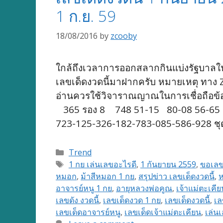
1 ก.ย. 59
18/08/2016
by
zcooby
ใกล้ถึงเวลาการออกสลากกินแบ่งรัฐบาลใน
เลขเด็ดงวดนี้มาฝากครับ หมายเหตุ ทาง Zcoo
อ่านควรใช้วิจาราณญาณในการเชื่อถือข้อมู
365 รอง 8 748 51-15 80-08 56-65 82-
723-125-326-182-783-085-586-928 ช
Categories
Trend
Tags
1 กย เล่นเลขอะไรดี
,
1 กันยายน 2559
,
ขอเลขเ
หมอก
,
ม้าสีหมอก 1 กย
,
สรุปข่าว เลขเด็ดงวดนี้
,
ห
อาจารย์หนู 1 กย
,
อายุหลวงพ่อคูณ
,
เจ้าแม่ตะเคีย
เลขดัง งวดนี้
,
เลขเด็ดงวด 1 กย
,
เลขเด็ดงวดนี้
,
เล
เลขเด็ดอาจารย์หนู
,
เลขเด็ดเจ้าแม่ตะเคียน
,
เล่น