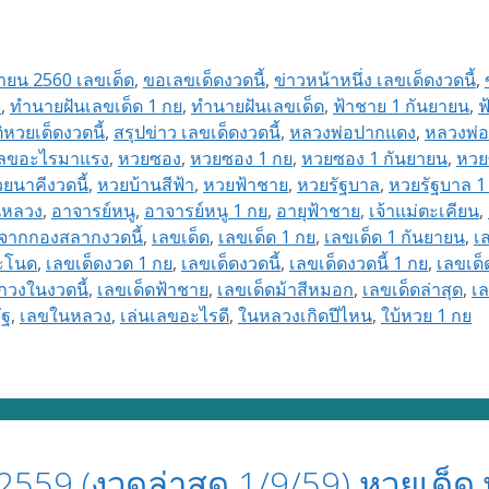
ายน 2560 เลขเด็ด
,
ขอเลขเด็ดงวดนี้
,
ข่าวหน้าหนึ่ง เลขเด็ดงวดนี้
,
ง
,
ทำนายฝันเลขเด็ด 1 กย
,
ทํานายฝันเลขเด็ด
,
ฟ้าชาย 1 กันยายน
,
ฟ
ติหวยเด็ดงวดนี้
,
สรุปข่าว เลขเด็ดงวดนี้
,
หลวงพ่อปากแดง
,
หลวงพ่
เลขอะไรมาแรง
,
หวยซอง
,
หวยซอง 1 กย
,
หวยซอง 1 กันยายน
,
หวย
ยนาคีงวดนี้
,
หวยบ้านสีฟ้า
,
หวยฟ้าชาย
,
หวยรัฐบาล
,
หวยรัฐบาล 1
นหลวง
,
อาจารย์หนู
,
อาจารย์หนู 1 กย
,
อายุฟ้าชาย
,
เจ้าแม่ตะเคียน
,
จากกองสลากงวดนี้
,
เลขเด็ด
,
เลขเด็ด 1 กย
,
เลขเด็ด 1 กันยายน
,
เ
ะโนด
,
เลขเด็ดงวด 1 กย
,
เลขเด็ดงวดนี้
,
เลขเด็ดงวดนี้ 1 กย
,
เลขเด็
กวงในงวดนี้
,
เลขเด็ดฟ้าชาย
,
เลขเด็ดม้าสีหมอก
,
เลขเด็ดล่าสุด
,
เล
ัฐ
,
เลขในหลวง
,
เล่นเลขอะไรดี
,
ในหลวงเกิดปีไหน
,
ใบ้หวย 1 กย
 2559 (งวดล่าสุด 1/9/59) หวยเด็ด