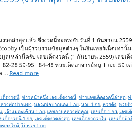
งวดล่าสุดแล้ว ซึ่งงวดนี้จะตรงกับวันที่ 1 กันยายน 2
by เป็นผู้รวบรวมข้อมูลต่างๆ ในอินเทอร์เน็ตเท่านั้น มิ
ลเหล่านี้ครับ เลขเด็ดงวดนี้ (1 กันยายน 2559) เลขเด
28 59-95 84-48 หวยเด็ดอาจารย์หนู 1 ก.ย. 59 เด่น
ุด …
Read more
ด็ดงวดนี้
,
ข่าวหน้าหนึ่ง เลขเด็ดงวดนี้
,
ข่าวเลขเด็ดงวดนี้ล่าสุด
,
ท
ลวงพ่อปากแดง
,
หลวงพ่อปากแดง 1 กย
,
หวย 1 กย
,
หวยดัง
,
หวยดั
น
,
เจ้าแม่ตะเคียน 1 กย
,
เลขอายุหลวงพ่อคูณ
,
เลขเด็ด 1 กย
,
เลขเด
ขเด็ดงวดนี้ 1 กย
,
เลขเด็ดงวดล่าสุด
,
เลขเด็ดจากวงใน
,
เลขเด็ดม้า
เลขอะไรดี
,
ใบ้หวย 1 กย