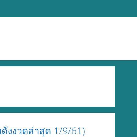
ยดังงวดล่าสุด 1/9/61)