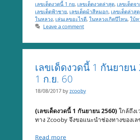
เลขเด็ดงวดนี้ 1 กย
,
เลขเด็ดงวดล่าสุด
,
เลขเด็ดจ
เลขเด็ดฟ้าชาย
,
เลขเด็ดม้าสีหมอก
,
เลขเด็ดล่าสุด
ในหลวง
,
เล่นเลขอะไรดี
,
ในหลวงเกิดปีไหน
,
ใบ้ห
Leave a comment
เลขเด็ดงวดนี้ 1 กันยายน
1 ก.ย. 60
18/08/2017
by
zcooby
(เลขเด็ดงวดนี้ 1 กันยายน 2560)
ใกล้ถึงเ
ทาง Zcooby จึงขอแนะนำช่องทางของเลข
Read more