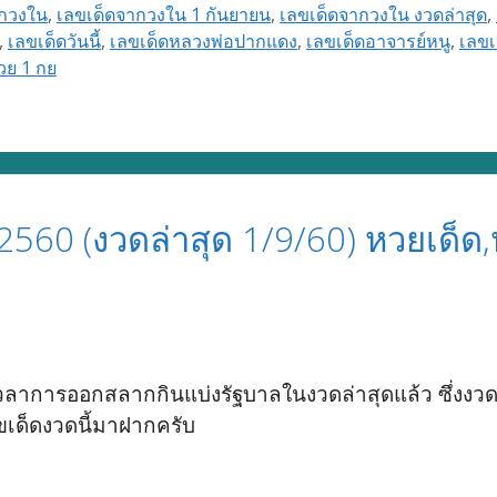
ากวงใน
,
เลขเด็ดจากวงใน 1 กันยายน
,
เลขเด็ดจากวงใน งวดล่าสุด
,
,
เลขเด็ดวันนี้
,
เลขเด็ดหลวงพ่อปากแดง
,
เลขเด็ดอาจารย์หนู
,
เลขเ
วย 1 กย
 2560 (งวดล่าสุด 1/9/60) หวยเด็ด
วลาการออกสลากกินแบ่งรัฐบาลในงวดล่าสุดแล้ว ซึ่งงวดนี
เด็ดงวดนี้มาฝากครับ