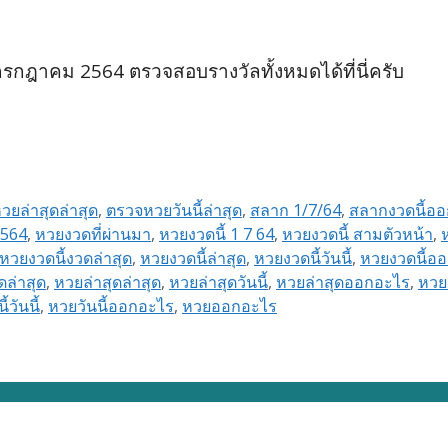
กรกฎาคม 2564 ตรวจสอบรางวัลทั้งหมดได้ที่นี่ครับ
ยล่าสุดล่าสุด
,
ตรวจหวยวันนี้ล่าสุด
,
สลาก 1/7/64
,
สลากงวดนี้อ
2564
,
หวยงวดที่ผ่านมา
,
หวยงวดนี้ 1 7 64
,
หวยงวดนี้ สามตัวหน้า
,
หวยงวดนี้งวดล่าสุด
,
หวยงวดนี้ล่าสุด
,
หวยงวดนี้วันนี้
,
หวยงวดนี้อ
ดล่าสุด
,
หวยล่าสุดล่าสุด
,
หวยล่าสุดวันนี้
,
หวยล่าสุดออกอะไร
,
หวยว
้วันนี้
,
หวยวันนี้ออกอะไร
,
หวยออกอะไร