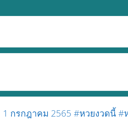
 1 กรกฎาคม 2565 #หวยงวดนี้ #หว