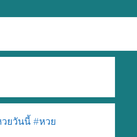
ยวันนี้ #หวย