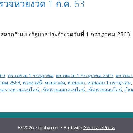
วจหวยงวด 1 ก.ค. 63
ลากกินแบ่งรัฐบาลประจำงวดวันที่ 1 กรกฎาคม 2563
 63
,
ตรวจหวย 1 กรกฎาคม
,
ตรวจหวย 1 กรกฎาคม 2563
,
ตรวจหวย
าคม 2563
,
หวยงวดนี้
,
หวยล่าสุด
,
หวยออก
,
หวยออก 1 กรกฎาคม
็คตรวจหวยออนไลน์
,
เช็คหวยออกออนไลน์
,
เช็คหวยออนไลน์
,
เว็
© 2026 Zcooby.com
• Built with
GeneratePress