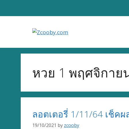
Skip
to
content
หวย 1 พฤศจิกาย
ลอตเตอรี่ 1/11/64 เช็ค
19/10/2021
by
zcooby