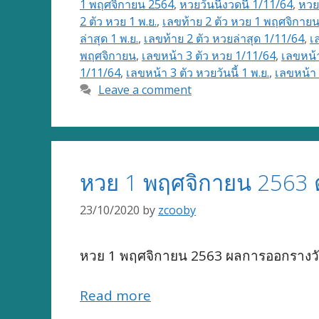
1 พฤศจิกายน 2564
,
หวยวันนี้งวดนี้ 1/11/64
,
หวย
2 ตัว หวย 1 พ.ย.
,
เลขท้าย 2 ตัว หวย 1 พฤศจิกาย
ล่าสุด 1 พ.ย.
,
เลขท้าย 2 ตัว หวยล่าสุด 1/11/64
,
เ
พฤศจิกายน
,
เลขหน้า 3 ตัว หวย 1/11/64
,
เลขหน้า
1/11/64
,
เลขหน้า 3 ตัว หวยวันนี้ 1 พ.ย.
,
เลขหน้า 
Leave a comment
หวย 1 พฤศจิกายน 2563 
23/10/2020
by
zcooby
หวย 1 พฤศจิกายน 2563 ผลการออกรางวัล
Read more