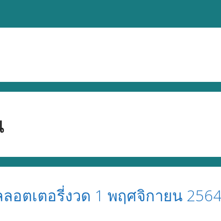
น
ผลลอตเตอรี่งวด 1 พฤศจิกายน 256