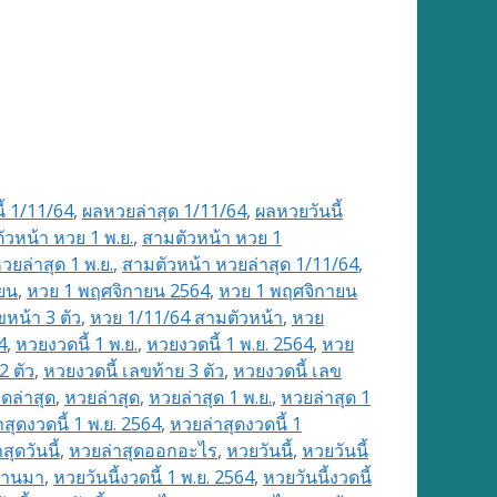
้ 1/11/64
,
ผลหวยล่าสุด 1/11/64
,
ผลหวยวันนี้
ัวหน้า หวย 1 พ.ย.
,
สามตัวหน้า หวย 1
วยล่าสุด 1 พ.ย.
,
สามตัวหน้า หวยล่าสุด 1/11/64
,
ยน
,
หวย 1 พฤศจิกายน 2564
,
หวย 1 พฤศจิกายน
หน้า 3 ตัว
,
หวย 1/11/64 สามตัวหน้า
,
หวย
4
,
หวยงวดนี้ 1 พ.ย.
,
หวยงวดนี้ 1 พ.ย. 2564
,
หวย
2 ตัว
,
หวยงวดนี้ เลขท้าย 3 ตัว
,
หวยงวดนี้ เลข
ดล่าสุด
,
หวยล่าสุด
,
หวยล่าสุด 1 พ.ย.
,
หวยล่าสุด 1
สุดงวดนี้ 1 พ.ย. 2564
,
หวยล่าสุดงวดนี้ 1
สุดวันนี้
,
หวยล่าสุดออกอะไร
,
หวยวันนี้
,
หวยวันนี้
ผ่านมา
,
หวยวันนี้งวดนี้ 1 พ.ย. 2564
,
หวยวันนี้งวดนี้