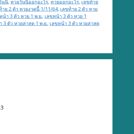
ันนี้
,
หวยวันนี้ออกอะไร
,
หวยออกอะไร
,
เลขท้าย
้าย 2 ตัว หวยงวดนี้ 1/11/64
,
เลขท้าย 2 ตัว หวย
น้า 3 ตัว หวย 1 พ.ย.
,
เลขหน้า 3 ตัว หวย 1
 3 ตัว หวยล่าสุด 1 พ.ย.
,
เลขหน้า 3 ตัว หวยล่าสุด
63