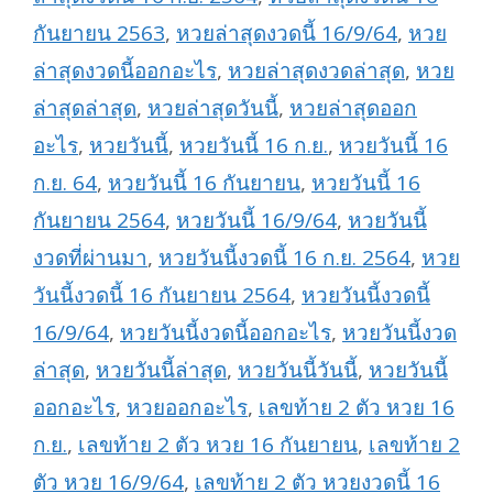
กันยายน 2563
,
หวยล่าสุดงวดนี้ 16/9/64
,
หวย
ล่าสุดงวดนี้ออกอะไร
,
หวยล่าสุดงวดล่าสุด
,
หวย
ล่าสุดล่าสุด
,
หวยล่าสุดวันนี้
,
หวยล่าสุดออก
อะไร
,
หวยวันนี้
,
หวยวันนี้ 16 ก.ย.
,
หวยวันนี้ 16
ก.ย. 64
,
หวยวันนี้ 16 กันยายน
,
หวยวันนี้ 16
กันยายน 2564
,
หวยวันนี้ 16/9/64
,
หวยวันนี้
งวดที่ผ่านมา
,
หวยวันนี้งวดนี้ 16 ก.ย. 2564
,
หวย
วันนี้งวดนี้ 16 กันยายน 2564
,
หวยวันนี้งวดนี้
16/9/64
,
หวยวันนี้งวดนี้ออกอะไร
,
หวยวันนี้งวด
ล่าสุด
,
หวยวันนี้ล่าสุด
,
หวยวันนี้วันนี้
,
หวยวันนี้
ออกอะไร
,
หวยออกอะไร
,
เลขท้าย 2 ตัว หวย 16
ก.ย.
,
เลขท้าย 2 ตัว หวย 16 กันยายน
,
เลขท้าย 2
ตัว หวย 16/9/64
,
เลขท้าย 2 ตัว หวยงวดนี้ 16