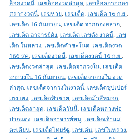
ล็อคงวดนี้
,
เลขล็อคงวดล่าสุด
,
เลขล็อคจากกอง
สลากงวดนี้
,
เลขหวย
,
เลขเด็ด
,
เลขเด็ด 16 ก.ย.
,
เลขเด็ด 16 กันยายน
,
เลขเด็ด จากกองสลาก
,
เลขเด็ด อาจารย์ดัง
,
เลขเด็ด เลขดัง งวดนี้
,
เลข
เด็ด ในหลวง
,
เลขเด็ดคำชะโนด
,
เลขเด็ดงวด
166 สค
,
เลขเด็ดงวดนี้
,
เลขเด็ดงวดนี้ 16 ก.ย.
,
เลขเด็ดงวดล่าสุด
,
เลขเด็ดจากวงใน
,
เลขเด็ด
จากวงใน 16 กันยายน
,
เลขเด็ดจากวงใน งวด
ล่าสุด
,
เลขเด็ดจากวงในงวดนี้
,
เลขเด็ดซุปเปอร์
เฮง เฮง
,
เลขเด็ดฟ้าชาย
,
เลขเด็ดม้าสีหมอก
,
เลขเด็ดล่าสุด
,
เลขเด็ดวันนี้
,
เลขเด็ดหลวงพ่อ
ปากแดง
,
เลขเด็ดอาจารย์หนู
,
เลขเด็ดเจ้าแม่
ตะเคียน
,
เลขเด็ดไทยรัฐ
,
เลขเด่น
,
เลขในหลวง
,