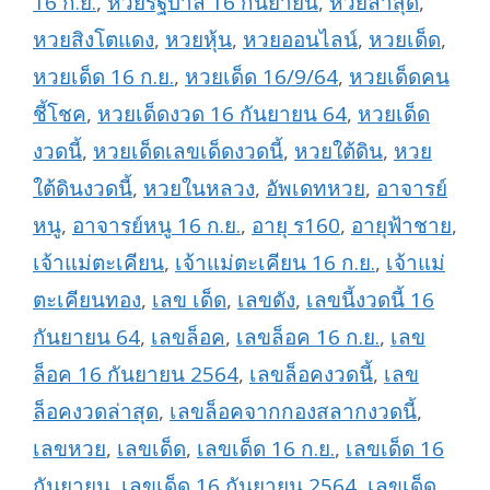
16 ก.ย.
,
หวยรัฐบาล 16 กันยายน
,
หวยล่าสุด
,
หวยสิงโตแดง
,
หวยหุ้น
,
หวยออนไลน์
,
หวยเด็ด
,
หวยเด็ด 16 ก.ย.
,
หวยเด็ด 16/9/64
,
หวยเด็ดคน
ชี้โชค
,
หวยเด็ดงวด 16 กันยายน 64
,
หวยเด็ด
งวดนี้
,
หวยเด็ดเลขเด็ดงวดนี้
,
หวยใต้ดิน
,
หวย
ใต้ดินงวดนี้
,
หวยในหลวง
,
อัพเดทหวย
,
อาจารย์
หนู
,
อาจารย์หนู 16 ก.ย.
,
อายุ ร160
,
อายุฟ้าชาย
,
เจ้าแม่ตะเคียน
,
เจ้าแม่ตะเคียน 16 ก.ย.
,
เจ้าแม่
ตะเคียนทอง
,
เลข เด็ด
,
เลขดัง
,
เลขนี้งวดนี้ 16
กันยายน 64
,
เลขล็อค
,
เลขล็อค 16 ก.ย.
,
เลข
ล็อค 16 กันยายน 2564
,
เลขล็อคงวดนี้
,
เลข
ล็อคงวดล่าสุด
,
เลขล็อคจากกองสลากงวดนี้
,
เลขหวย
,
เลขเด็ด
,
เลขเด็ด 16 ก.ย.
,
เลขเด็ด 16
กันยายน
,
เลขเด็ด 16 กันยายน 2564
,
เลขเด็ด