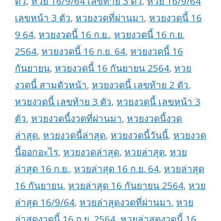
ตัว
,
หวย 16/9/64 เลขท้าย 3 ตัว
,
หวย 16/9/64
เลขหน้า 3 ตัว
,
หวยงวดที่ผ่านมา
,
หวยงวดนี้ 16
9 64
,
หวยงวดนี้ 16 ก.ย.
,
หวยงวดนี้ 16 ก.ย.
2564
,
หวยงวดนี้ 16 ก.ย. 64
,
หวยงวดนี้ 16
กันยายน
,
หวยงวดนี้ 16 กันยายน 2564
,
หวย
งวดนี้ สามตัวหน้า
,
หวยงวดนี้ เลขท้าย 2 ตัว
,
หวยงวดนี้ เลขท้าย 3 ตัว
,
หวยงวดนี้ เลขหน้า 3
ตัว
,
หวยงวดนี้งวดที่ผ่านมา
,
หวยงวดนี้งวด
ล่าสุด
,
หวยงวดนี้ล่าสุด
,
หวยงวดนี้วันนี้
,
หวยงวด
นี้ออกอะไร
,
หวยงวดล่าสุด
,
หวยล่าสุด
,
หวย
ล่าสุด 16 ก.ย.
,
หวยล่าสุด 16 ก.ย. 64
,
หวยล่าสุด
16 กันยายน
,
หวยล่าสุด 16 กันยายน 2564
,
หวย
ล่าสุด 16/9/64
,
หวยล่าสุดงวดที่ผ่านมา
,
หวย
ล่าสุดงวดนี้ 16 ก.ย. 2564
,
หวยล่าสุดงวดนี้ 16