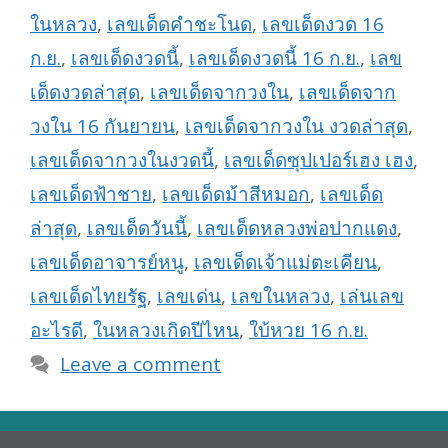
ในหลวง
,
เลขเด็ดคำชะโนด
,
เลขเด็ดงวด 16
ก.ย.
,
เลขเด็ดงวดนี้
,
เลขเด็ดงวดนี้ 16 ก.ย.
,
เลข
เด็ดงวดล่าสุด
,
เลขเด็ดจากวงใน
,
เลขเด็ดจาก
วงใน 16 กันยายน
,
เลขเด็ดจากวงใน งวดล่าสุด
,
เลขเด็ดจากวงในงวดนี้
,
เลขเด็ดซุปเปอร์เฮง เฮง
,
เลขเด็ดฟ้าชาย
,
เลขเด็ดม้าสีหมอก
,
เลขเด็ด
ล่าสุด
,
เลขเด็ดวันนี้
,
เลขเด็ดหลวงพ่อปากแดง
,
เลขเด็ดอาจารย์หนู
,
เลขเด็ดเจ้าแม่ตะเคียน
,
เลขเด็ดไทยรัฐ
,
เลขเด่น
,
เลขในหลวง
,
เล่นเลข
อะไรดี
,
ในหลวงเกิดปีไหน
,
ใบ้หวย 16 ก.ย.
Leave a comment