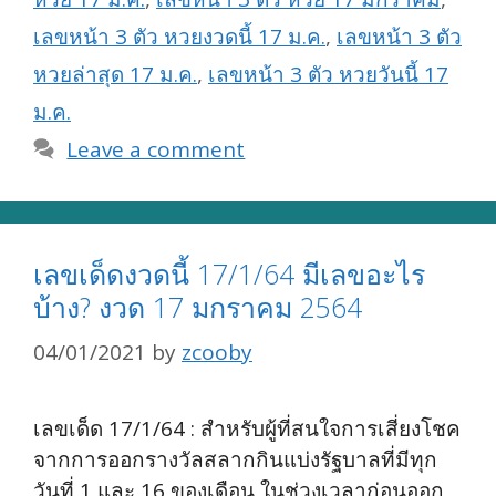
เลขหน้า 3 ตัว หวยงวดนี้ 17 ม.ค.
,
เลขหน้า 3 ตัว
หวยล่าสุด 17 ม.ค.
,
เลขหน้า 3 ตัว หวยวันนี้ 17
ม.ค.
Leave a comment
เลขเด็ดงวดนี้ 17/1/64 มีเลขอะไร
บ้าง? งวด 17 มกราคม 2564
04/01/2021
by
zcooby
เลขเด็ด 17/1/64 : สำหรับผู้ที่สนใจการเสี่ยงโชค
จากการออกรางวัลสลากกินแบ่งรัฐบาลที่มีทุก
วันที่ 1 และ 16 ของเดือน ในช่วงเวลาก่อนออก