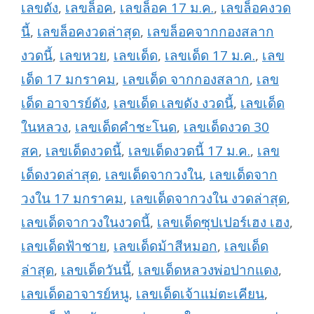
เลขดัง
,
เลขล็อค
,
เลขล็อค 17 ม.ค.
,
เลขล็อคงวด
นี้
,
เลขล็อคงวดล่าสุด
,
เลขล็อคจากกองสลาก
งวดนี้
,
เลขหวย
,
เลขเด็ด
,
เลขเด็ด 17 ม.ค.
,
เลข
เด็ด 17 มกราคม
,
เลขเด็ด จากกองสลาก
,
เลข
เด็ด อาจารย์ดัง
,
เลขเด็ด เลขดัง งวดนี้
,
เลขเด็ด
ในหลวง
,
เลขเด็ดคำชะโนด
,
เลขเด็ดงวด 30
สค
,
เลขเด็ดงวดนี้
,
เลขเด็ดงวดนี้ 17 ม.ค.
,
เลข
เด็ดงวดล่าสุด
,
เลขเด็ดจากวงใน
,
เลขเด็ดจาก
วงใน 17 มกราคม
,
เลขเด็ดจากวงใน งวดล่าสุด
,
เลขเด็ดจากวงในงวดนี้
,
เลขเด็ดซุปเปอร์เฮง เฮง
,
เลขเด็ดฟ้าชาย
,
เลขเด็ดม้าสีหมอก
,
เลขเด็ด
ล่าสุด
,
เลขเด็ดวันนี้
,
เลขเด็ดหลวงพ่อปากแดง
,
เลขเด็ดอาจารย์หนู
,
เลขเด็ดเจ้าแม่ตะเคียน
,