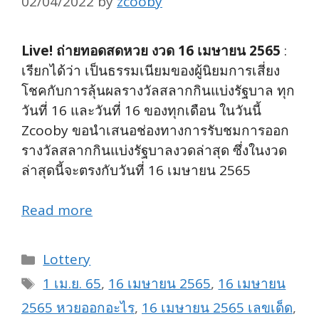
02/04/2022
by
zcooby
Live! ถ่ายทอดสดหวย งวด 16 เมษายน 2565
:
เรียกได้ว่า เป็นธรรมเนียมของผู้นิยมการเสี่ยง
โชคกับการลุ้นผลรางวัลสลากกินแบ่งรัฐบาล ทุก
วันที่ 16 และวันที่ 16 ของทุกเดือน ในวันนี้
Zcooby ขอนำเสนอช่องทางการรับชมการออก
รางวัลสลากกินแบ่งรัฐบาลงวดล่าสุด ซึ่งในงวด
ล่าสุดนี้จะตรงกับวันที่ 16 เมษายน 2565
Read more
Categories
Lottery
Tags
1 เม.ย. 65
,
16 เมษายน 2565
,
16 เมษายน
2565 หวยออกอะไร
,
16 เมษายน 2565 เลขเด็ด
,