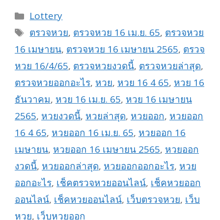
Categories
Lottery
Tags
ตรวจหวย
,
ตรวจหวย 16 เม.ย. 65
,
ตรวจหวย
16 เมษายน
,
ตรวจหวย 16 เมษายน 2565
,
ตรวจ
หวย 16/4/65
,
ตรวจหวยงวดนี้
,
ตรวจหวยล่าสุด
,
ตรวจหวยออกอะไร
,
หวย
,
หวย 16 4 65
,
หวย 16
ธันวาคม
,
หวย 16 เม.ย. 65
,
หวย 16 เมษายน
2565
,
หวยงวดนี้
,
หวยล่าสุด
,
หวยออก
,
หวยออก
16 4 65
,
หวยออก 16 เม.ย. 65
,
หวยออก 16
เมษายน
,
หวยออก 16 เมษายน 2565
,
หวยออก
งวดนี้
,
หวยออกล่าสุด
,
หวยออกออกอะไร
,
หวย
ออกอะไร
,
เช็คตรวจหวยออนไลน์
,
เช็คหวยออก
ออนไลน์
,
เช็คหวยออนไลน์
,
เว็บตรวจหวย
,
เว็บ
หวย
,
เว็บหวยออก