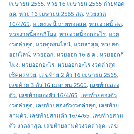
เมษายน 2565
,
หวย 16 เมษายน 2565 ถ่ายทอด
สด
,
หวย 16 เมษายน 2565 สด
,
หวยงวด
16/4/65
,
หวยงวดนี้ ถ่ายทอดสด
,
หวยงวดนี้ สด
,
หวยงวดนี้ออกกี่โมง
,
หวยงวดนี้ออกอะไร
,
หวย
งวดล่าสุด
,
หวยดูออนไลน์
,
หวยล่าสุด
,
หวยสด
ออนไลน์
,
หวยออก
,
หวยออก 16 ธ.ค.
,
หวยออกกี่
โมง
,
หวยออกอะไร
,
หวยออกอะไร งวดล่าสุด
,
เช็คผลหวย
,
เลขท้าย 2 ตัว 16 เมษายน 2565
,
เลขท้าย 3 ตัว 16 เมษายน 2565
,
เลขท้ายสอง
ตัว
,
เลขท้ายสองตัว 16/4/65
,
เลขท้ายสองตัว
งวดล่าสุด
,
เลขท้ายสองตัวงวดล่าสุด
,
เลขท้าย
สามตัว
,
เลขท้ายสามตัว 16/4/65
,
เลขท้ายสาม
ตัว งวดล่าสุด
,
เลขท้ายสามตัวงวดล่าสุด
,
เลข