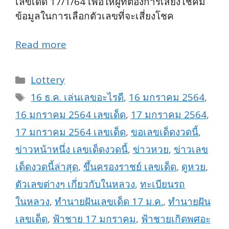
เลขเด็ด 17/1/64 เพื่อให้ผู้ที่ต้องการเสี่ยงโชคมี
ข้อมูลในการเลือกตัวเลขที่จะเสี่ยงโชค
Read more
Categories
Lottery
Tags
16 ธ.ค. เล่นเลขอะไรดี
,
16 มกราคม 2564
,
16 มกราคม 2564 เลขเด็ด
,
17 มกราคม 2564
,
17 มกราคม 2564 เลขเด็ด
,
ขอเลขเด็ดงวดนี้
,
ข่าวหน้าหนึ่ง เลขเด็ดงวดนี้
,
ข่าวหวย
,
ข่าวเลข
เด็ดงวดนี้ล่าสุด
,
ขึ้นครองราชย์ เลขเด็ด
,
ดูหวย
,
ตัวเลขต่างๆ เกี่ยวกับในหลวง
,
ทะเบียนรถ
ในหลวง
,
ทำนายฝันเลขเด็ด 17 ม.ค.
,
ทํานายฝัน
เลขเด็ด
,
ฟ้าชาย 17 มกราคม
,
ฟ้าชายเกิดพศอะ