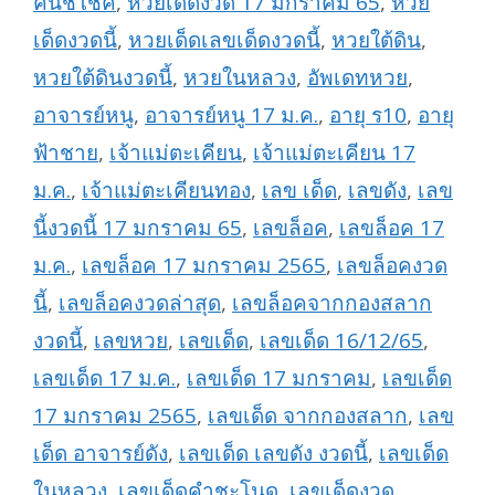
คนชี้โชค
,
หวยเด็ดงวด 17 มกราคม 65
,
หวย
เด็ดงวดนี้
,
หวยเด็ดเลขเด็ดงวดนี้
,
หวยใต้ดิน
,
หวยใต้ดินงวดนี้
,
หวยในหลวง
,
อัพเดทหวย
,
อาจารย์หนู
,
อาจารย์หนู 17 ม.ค.
,
อายุ ร10
,
อายุ
ฟ้าชาย
,
เจ้าแม่ตะเคียน
,
เจ้าแม่ตะเคียน 17
ม.ค.
,
เจ้าแม่ตะเคียนทอง
,
เลข เด็ด
,
เลขดัง
,
เลข
นี้งวดนี้ 17 มกราคม 65
,
เลขล็อค
,
เลขล็อค 17
ม.ค.
,
เลขล็อค 17 มกราคม 2565
,
เลขล็อคงวด
นี้
,
เลขล็อคงวดล่าสุด
,
เลขล็อคจากกองสลาก
งวดนี้
,
เลขหวย
,
เลขเด็ด
,
เลขเด็ด 16/12/65
,
เลขเด็ด 17 ม.ค.
,
เลขเด็ด 17 มกราคม
,
เลขเด็ด
17 มกราคม 2565
,
เลขเด็ด จากกองสลาก
,
เลข
เด็ด อาจารย์ดัง
,
เลขเด็ด เลขดัง งวดนี้
,
เลขเด็ด
ในหลวง
,
เลขเด็ดคำชะโนด
,
เลขเด็ดงวด