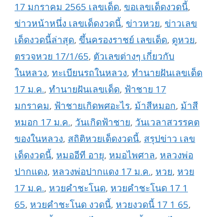
17 มกราคม 2565 เลขเด็ด
,
ขอเลขเด็ดงวดนี้
,
ข่าวหน้าหนึ่ง เลขเด็ดงวดนี้
,
ข่าวหวย
,
ข่าวเลข
เด็ดงวดนี้ล่าสุด
,
ขึ้นครองราชย์ เลขเด็ด
,
ดูหวย
,
ตรวจหวย 17/1/65
,
ตัวเลขต่างๆ เกี่ยวกับ
ในหลวง
,
ทะเบียนรถในหลวง
,
ทำนายฝันเลขเด็ด
17 ม.ค.
,
ทํานายฝันเลขเด็ด
,
ฟ้าชาย 17
มกราคม
,
ฟ้าชายเกิดพศอะไร
,
ม้าสีหมอก
,
ม้าสี
หมอก 17 ม.ค.
,
วันเกิดฟ้าชาย
,
วันเวลาสวรรคต
ของในหลวง
,
สถิติหวยเด็ดงวดนี้
,
สรุปข่าว เลข
เด็ดงวดนี้
,
หมออีที อายุ
,
หมอไพศาล
,
หลวงพ่อ
ปากแดง
,
หลวงพ่อปากแดง 17 ม.ค.
,
หวย
,
หวย
17 ม.ค.
,
หวยคำชะโนด
,
หวยคำชะโนด 17 1
65
,
หวยคำชะโนด งวดนี้
,
หวยงวดนี้ 17 1 65
,