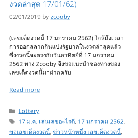
งวดล่าสุด 17/01/62)
02/01/2019
by
zcooby
(เลขเด็ดงวดนี้ 17 มกราคม 2562) ใกล้ถึงเวลา
การออกสลากกินแบ่งรัฐบาลในงวดล่าสุดแล้ว
ซึ่งงวดนี้จะตรงกับวันอาทิตย์ที่ 17 มกราคม
2562 ทาง Zcooby จึงขอแนะนำช่องทางของ
เลขเด็ดงวดนี้มาฝากครับ
Read more
Categories
Lottery
Tags
17 ม.ค. เล่นเลขอะไรดี
,
17 มกราคม 2562
,
ขอเลขเด็ดงวดนี้
,
ข่าวหน้าหนึ่ง เลขเด็ดงวดนี้
,