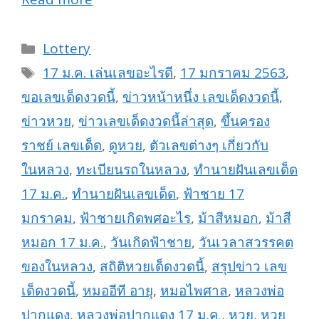
Categories
Lottery
Tags
17 ม.ค. เล่นเลขอะไรดี
,
17 มกราคม 2563
,
ขอเลขเด็ดงวดนี้
,
ข่าวหน้าหนึ่ง เลขเด็ดงวดนี้
,
ข่าวหวย
,
ข่าวเลขเด็ดงวดนี้ล่าสุด
,
ขึ้นครอง
ราชย์ เลขเด็ด
,
ดูหวย
,
ตัวเลขต่างๆ เกี่ยวกับ
ในหลวง
,
ทะเบียนรถในหลวง
,
ทำนายฝันเลขเด็ด
17 ม.ค.
,
ทํานายฝันเลขเด็ด
,
ฟ้าชาย 17
มกราคม
,
ฟ้าชายเกิดพศอะไร
,
ม้าสีหมอก
,
ม้าสี
หมอก 17 ม.ค.
,
วันเกิดฟ้าชาย
,
วันเวลาสวรรคต
ของในหลวง
,
สถิติหวยเด็ดงวดนี้
,
สรุปข่าว เลข
เด็ดงวดนี้
,
หมออีที อายุ
,
หมอไพศาล
,
หลวงพ่อ
ปากแดง
,
หลวงพ่อปากแดง 17 ม.ค.
,
หวย
,
หวย