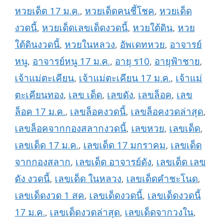
หวยเด็ด 17 ม.ค.
,
หวยเด็ดคนชี้โชค
,
หวยเด็ด
งวดนี้
,
หวยเด็ดเลขเด็ดงวดนี้
,
หวยใต้ดิน
,
หวย
ใต้ดินงวดนี้
,
หวยในหลวง
,
อัพเดทหวย
,
อาจารย์
หนู
,
อาจารย์หนู 17 ม.ค.
,
อายุ ร10
,
อายุฟ้าชาย
,
เจ้าแม่ตะเคียน
,
เจ้าแม่ตะเคียน 17 ม.ค.
,
เจ้าแม่
ตะเคียนทอง
,
เลข เด็ด
,
เลขดัง
,
เลขล็อค
,
เลข
ล็อค 17 ม.ค.
,
เลขล็อคงวดนี้
,
เลขล็อคงวดล่าสุด
,
เลขล็อคจากกองสลากงวดนี้
,
เลขหวย
,
เลขเด็ด
,
เลขเด็ด 17 ม.ค.
,
เลขเด็ด 17 มกราคม
,
เลขเด็ด
จากกองสลาก
,
เลขเด็ด อาจารย์ดัง
,
เลขเด็ด เลข
ดัง งวดนี้
,
เลขเด็ด ในหลวง
,
เลขเด็ดคำชะโนด
,
เลขเด็ดงวด 1 สค
,
เลขเด็ดงวดนี้
,
เลขเด็ดงวดนี้
17 ม.ค.
,
เลขเด็ดงวดล่าสุด
,
เลขเด็ดจากวงใน
,