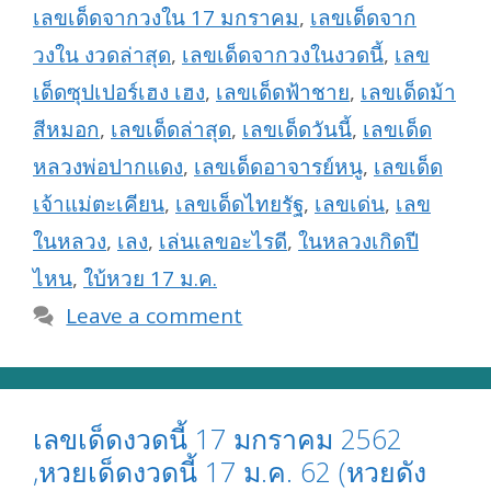
เลขเด็ดจากวงใน 17 มกราคม
,
เลขเด็ดจาก
วงใน งวดล่าสุด
,
เลขเด็ดจากวงในงวดนี้
,
เลข
เด็ดซุปเปอร์เฮง เฮง
,
เลขเด็ดฟ้าชาย
,
เลขเด็ดม้า
สีหมอก
,
เลขเด็ดล่าสุด
,
เลขเด็ดวันนี้
,
เลขเด็ด
หลวงพ่อปากแดง
,
เลขเด็ดอาจารย์หนู
,
เลขเด็ด
เจ้าแม่ตะเคียน
,
เลขเด็ดไทยรัฐ
,
เลขเด่น
,
เลข
ในหลวง
,
เลง
,
เล่นเลขอะไรดี
,
ในหลวงเกิดปี
ไหน
,
ใบ้หวย 17 ม.ค.
Leave a comment
เลขเด็ดงวดนี้ 17 มกราคม 2562
,หวยเด็ดงวดนี้ 17 ม.ค. 62 (หวยดัง