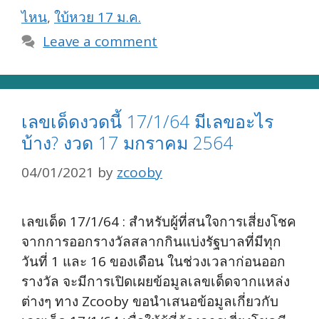
ไหน
,
ใบ้หวย 17 ม.ค.
Leave a comment
เลขเด็ดงวดนี้ 17/1/64 มีเลขอะไร
บ้าง? งวด 17 มกราคม 2564
04/01/2021
by
zcooby
เลขเด็ด 17/1/64 : สำหรับผู้ที่สนใจการเสี่ยงโชค
จากการออกรางวัลสลากกินแบ่งรัฐบาลที่มีทุก
วันที่ 1 และ 16 ของเดือน ในช่วงเวลาก่อนออก
รางวัล จะมีการเปิดเผยข้อมูลเลขเด็ดจากแหล่ง
ต่างๆ ทาง Zcooby ขอนำเสนอข้อมูลเกี่ยวกับ