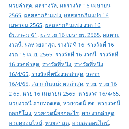
หวยล่าสุด
,
ผลรางวัล
,
ผลรางวัล 16 เมษายน
2565
,
ผลสลากกินแบ่ง
,
ผลสลากกินแบ่ง 16
เมษายน 2565
,
ผลสลากกินแบ่ง งวด 16
ธันวาคม 61
,
ผลหวย 16 เมษายน 2565
,
ผลหวย
งวดนี้
,
ผลหวยล่าสุด
,
รางวัลที่ 16
,
รางวัลที่ 16
งวด 16 เม.ย. 2565
,
รางวัลที่ 16 งวดนี้
,
รางวัลที่
16 งวดล่าสุด
,
รางวัลที่หนึ่ง
,
รางวัลที่หนึ่ง
16/4/65
,
รางวัลที่หนึ่งงวดล่าสุด
,
สลาก
16/4/65
,
สลากกินแบ่ง ผลล่าสุด
,
หวย
,
หวย 16
2 65
,
หวย 16 เมษายน 2565
,
หวยงวด 16/4/65
,
หวยงวดนี้ ถ่ายทอดสด
,
หวยงวดนี้ สด
,
หวยงวดนี้
ออกกี่โมง
,
หวยงวดนี้ออกอะไร
,
หวยงวดล่าสุด
,
หวยดูออนไลน์
,
หวยล่าสุด
,
หวยสดออนไลน์
,