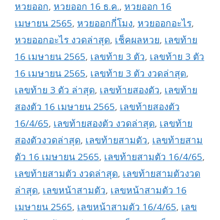
หวยออก
,
หวยออก 16 ธ.ค.
,
หวยออก 16
เมษายน 2565
,
หวยออกกี่โมง
,
หวยออกอะไร
,
หวยออกอะไร งวดล่าสุด
,
เช็คผลหวย
,
เลขท้าย
16 เมษายน 2565
,
เลขท้าย 3 ตัว
,
เลขท้าย 3 ตัว
16 เมษายน 2565
,
เลขท้าย 3 ตัว งวดล่าสุด
,
เลขท้าย 3 ตัว ล่าสุด
,
เลขท้ายสองตัว
,
เลขท้าย
สองตัว 16 เมษายน 2565
,
เลขท้ายสองตัว
16/4/65
,
เลขท้ายสองตัว งวดล่าสุด
,
เลขท้าย
สองตัวงวดล่าสุด
,
เลขท้ายสามตัว
,
เลขท้ายสาม
ตัว 16 เมษายน 2565
,
เลขท้ายสามตัว 16/4/65
,
เลขท้ายสามตัว งวดล่าสุด
,
เลขท้ายสามตัวงวด
ล่าสุด
,
เลขหน้าสามตัว
,
เลขหน้าสามตัว 16
เมษายน 2565
,
เลขหน้าสามตัว 16/4/65
,
เลข