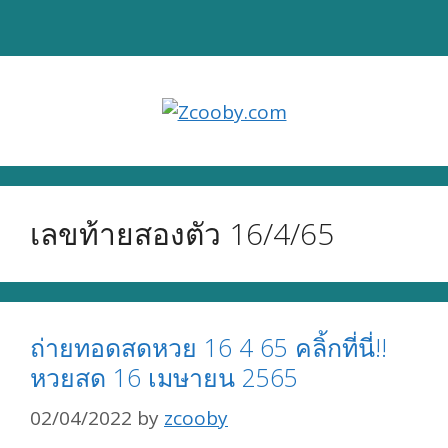
Skip
to
content
เลขท้ายสองตัว 16/4/65
ถ่ายทอดสดหวย 16 4 65 คลิ้กที่นี่!!
หวยสด 16 เมษายน 2565
02/04/2022
by
zcooby