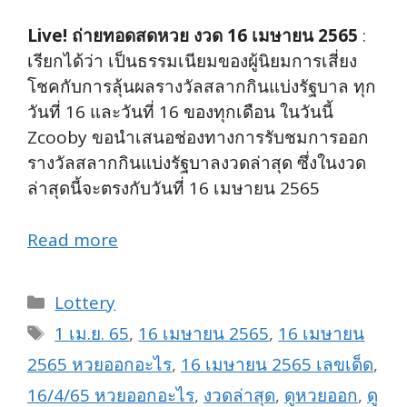
Live! ถ่ายทอดสดหวย งวด 16 เมษายน 2565
:
เรียกได้ว่า เป็นธรรมเนียมของผู้นิยมการเสี่ยง
โชคกับการลุ้นผลรางวัลสลากกินแบ่งรัฐบาล ทุก
วันที่ 16 และวันที่ 16 ของทุกเดือน ในวันนี้
Zcooby ขอนำเสนอช่องทางการรับชมการออก
รางวัลสลากกินแบ่งรัฐบาลงวดล่าสุด ซึ่งในงวด
ล่าสุดนี้จะตรงกับวันที่ 16 เมษายน 2565
Read more
Categories
Lottery
Tags
1 เม.ย. 65
,
16 เมษายน 2565
,
16 เมษายน
2565 หวยออกอะไร
,
16 เมษายน 2565 เลขเด็ด
,
16/4/65 หวยออกอะไร
,
งวดล่าสุด
,
ดูหวยออก
,
ดู