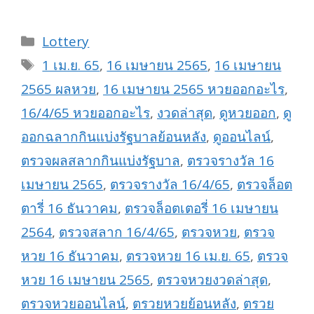
Categories
Lottery
Tags
1 เม.ย. 65
,
16 เมษายน 2565
,
16 เมษายน
2565 ผลหวย
,
16 เมษายน 2565 หวยออกอะไร
,
16/4/65 หวยออกอะไร
,
งวดล่าสุด
,
ดูหวยออก
,
ดู
ออกฉลากกินแบ่งรัฐบาลย้อนหลัง
,
ดูออนไลน์
,
ตรวจผลสลากกินแบ่งรัฐบาล
,
ตรวจรางวัล 16
เมษายน 2565
,
ตรวจรางวัล 16/4/65
,
ตรวจล็อต
ตารี่ 16 ธันวาคม
,
ตรวจล็อตเตอรี่ 16 เมษายน
2564
,
ตรวจสลาก 16/4/65
,
ตรวจหวย
,
ตรวจ
หวย 16 ธันวาคม
,
ตรวจหวย 16 เม.ย. 65
,
ตรวจ
หวย 16 เมษายน 2565
,
ตรวจหวยงวดล่าสุด
,
ตรวจหวยออนไลน์
,
ตรวยหวยย้อนหลัง
,
ตรวย