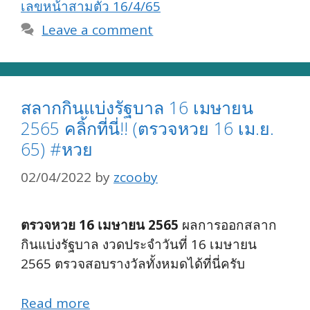
เลขหน้าสามตัว 16/4/65
Leave a comment
สลากกินแบ่งรัฐบาล 16 เมษายน
2565 คลิ้กที่นี่!! (ตรวจหวย 16 เม.ย.
65) #หวย
02/04/2022
by
zcooby
ตรวจหวย 16 เมษายน 2565
ผลการออกสลาก
กินแบ่งรัฐบาล งวดประจำวันที่ 16 เมษายน
2565 ตรวจสอบรางวัลทั้งหมดได้ที่นี่ครับ
Read more