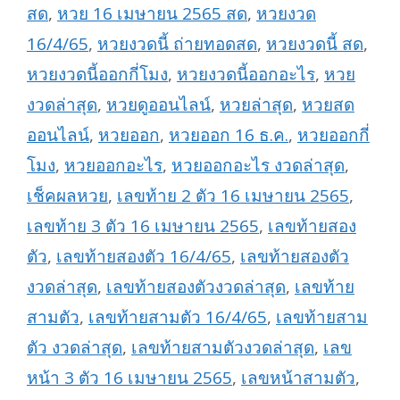
สด
,
หวย 16 เมษายน 2565 สด
,
หวยงวด
16/4/65
,
หวยงวดนี้ ถ่ายทอดสด
,
หวยงวดนี้ สด
,
หวยงวดนี้ออกกี่โมง
,
หวยงวดนี้ออกอะไร
,
หวย
งวดล่าสุด
,
หวยดูออนไลน์
,
หวยล่าสุด
,
หวยสด
ออนไลน์
,
หวยออก
,
หวยออก 16 ธ.ค.
,
หวยออกกี่
โมง
,
หวยออกอะไร
,
หวยออกอะไร งวดล่าสุด
,
เช็คผลหวย
,
เลขท้าย 2 ตัว 16 เมษายน 2565
,
เลขท้าย 3 ตัว 16 เมษายน 2565
,
เลขท้ายสอง
ตัว
,
เลขท้ายสองตัว 16/4/65
,
เลขท้ายสองตัว
งวดล่าสุด
,
เลขท้ายสองตัวงวดล่าสุด
,
เลขท้าย
สามตัว
,
เลขท้ายสามตัว 16/4/65
,
เลขท้ายสาม
ตัว งวดล่าสุด
,
เลขท้ายสามตัวงวดล่าสุด
,
เลข
หน้า 3 ตัว 16 เมษายน 2565
,
เลขหน้าสามตัว
,