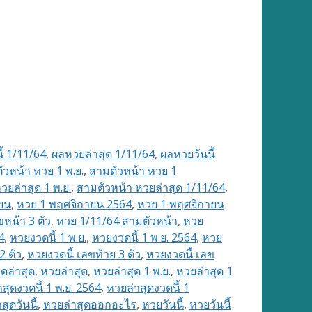
้ 1/11/64
,
ผลหวยล่าสุด 1/11/64
,
ผลหวยวันนี้
ัวหน้า หวย 1 พ.ย.
,
สามตัวหน้า หวย 1
วยล่าสุด 1 พ.ย.
,
สามตัวหน้า หวยล่าสุด 1/11/64
,
ยน
,
หวย 1 พฤศจิกายน 2564
,
หวย 1 พฤศจิกายน
หน้า 3 ตัว
,
หวย 1/11/64 สามตัวหน้า
,
หวย
4
,
หวยงวดนี้ 1 พ.ย.
,
หวยงวดนี้ 1 พ.ย. 2564
,
หวย
2 ตัว
,
หวยงวดนี้ เลขท้าย 3 ตัว
,
หวยงวดนี้ เลข
ดล่าสุด
,
หวยล่าสุด
,
หวยล่าสุด 1 พ.ย.
,
หวยล่าสุด 1
สุดงวดนี้ 1 พ.ย. 2564
,
หวยล่าสุดงวดนี้ 1
สุดวันนี้
,
หวยล่าสุดออกอะไร
,
หวยวันนี้
,
หวยวันนี้