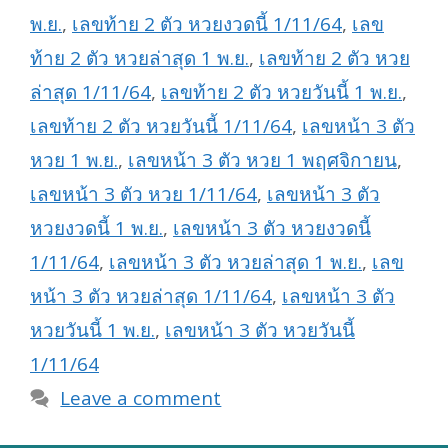
พ.ย.
,
เลขท้าย 2 ตัว หวยงวดนี้ 1/11/64
,
เลข
ท้าย 2 ตัว หวยล่าสุด 1 พ.ย.
,
เลขท้าย 2 ตัว หวย
ล่าสุด 1/11/64
,
เลขท้าย 2 ตัว หวยวันนี้ 1 พ.ย.
,
เลขท้าย 2 ตัว หวยวันนี้ 1/11/64
,
เลขหน้า 3 ตัว
หวย 1 พ.ย.
,
เลขหน้า 3 ตัว หวย 1 พฤศจิกายน
,
เลขหน้า 3 ตัว หวย 1/11/64
,
เลขหน้า 3 ตัว
หวยงวดนี้ 1 พ.ย.
,
เลขหน้า 3 ตัว หวยงวดนี้
1/11/64
,
เลขหน้า 3 ตัว หวยล่าสุด 1 พ.ย.
,
เลข
หน้า 3 ตัว หวยล่าสุด 1/11/64
,
เลขหน้า 3 ตัว
หวยวันนี้ 1 พ.ย.
,
เลขหน้า 3 ตัว หวยวันนี้
1/11/64
Leave a comment