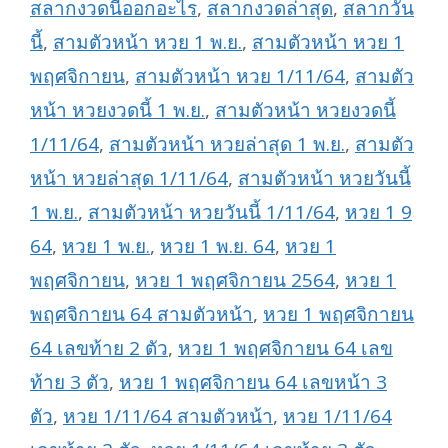
สลากงวดนี้ออกอะไร
,
สลากงวดล่าสุด
,
สลากวัน
นี้
,
สามตัวหน้า หวย 1 พ.ย.
,
สามตัวหน้า หวย 1
พฤศจิกายน
,
สามตัวหน้า หวย 1/11/64
,
สามตัว
หน้า หวยงวดนี้ 1 พ.ย.
,
สามตัวหน้า หวยงวดนี้
1/11/64
,
สามตัวหน้า หวยล่าสุด 1 พ.ย.
,
สามตัว
หน้า หวยล่าสุด 1/11/64
,
สามตัวหน้า หวยวันนี้
1 พ.ย.
,
สามตัวหน้า หวยวันนี้ 1/11/64
,
หวย 1 9
64
,
หวย 1 พ.ย.
,
หวย 1 พ.ย. 64
,
หวย 1
พฤศจิกายน
,
หวย 1 พฤศจิกายน 2564
,
หวย 1
พฤศจิกายน 64 สามตัวหน้า
,
หวย 1 พฤศจิกายน
64 เลขท้าย 2 ตัว
,
หวย 1 พฤศจิกายน 64 เลข
ท้าย 3 ตัว
,
หวย 1 พฤศจิกายน 64 เลขหน้า 3
ตัว
,
หวย 1/11/64 สามตัวหน้า
,
หวย 1/11/64