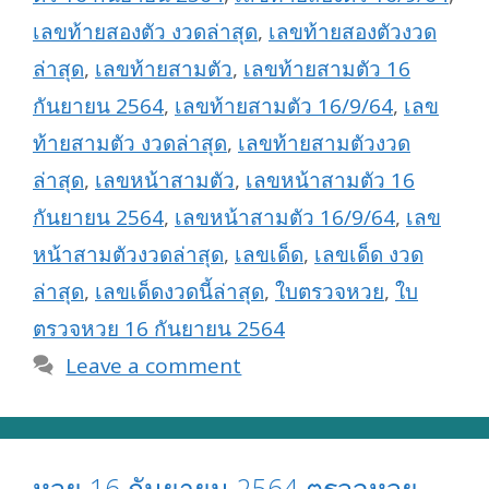
เลขท้ายสองตัว งวดล่าสุด
,
เลขท้ายสองตัวงวด
ล่าสุด
,
เลขท้ายสามตัว
,
เลขท้ายสามตัว 16
กันยายน 2564
,
เลขท้ายสามตัว 16/9/64
,
เลข
ท้ายสามตัว งวดล่าสุด
,
เลขท้ายสามตัวงวด
ล่าสุด
,
เลขหน้าสามตัว
,
เลขหน้าสามตัว 16
กันยายน 2564
,
เลขหน้าสามตัว 16/9/64
,
เลข
หน้าสามตัวงวดล่าสุด
,
เลขเด็ด
,
เลขเด็ด งวด
ล่าสุด
,
เลขเด็ดงวดนี้ล่าสุด
,
ใบตรวจหวย
,
ใบ
ตรวจหวย 16 กันยายน 2564
Leave a comment
หวย 16 กันยายน 2564 ตรวจหวย