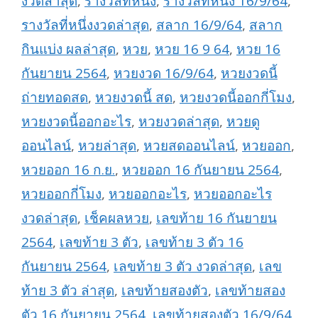
งวดล่าสุด
,
รางวัลที่หนึ่ง
,
รางวัลที่หนึ่ง 16/9/64
,
รางวัลที่หนึ่งงวดล่าสุด
,
สลาก 16/9/64
,
สลาก
กินแบ่ง ผลล่าสุด
,
หวย
,
หวย 16 9 64
,
หวย 16
กันยายน 2564
,
หวยงวด 16/9/64
,
หวยงวดนี้
ถ่ายทอดสด
,
หวยงวดนี้ สด
,
หวยงวดนี้ออกกี่โมง
,
หวยงวดนี้ออกอะไร
,
หวยงวดล่าสุด
,
หวยดู
ออนไลน์
,
หวยล่าสุด
,
หวยสดออนไลน์
,
หวยออก
,
หวยออก 16 ก.ย.
,
หวยออก 16 กันยายน 2564
,
หวยออกกี่โมง
,
หวยออกอะไร
,
หวยออกอะไร
งวดล่าสุด
,
เช็คผลหวย
,
เลขท้าย 16 กันยายน
2564
,
เลขท้าย 3 ตัว
,
เลขท้าย 3 ตัว 16
กันยายน 2564
,
เลขท้าย 3 ตัว งวดล่าสุด
,
เลข
ท้าย 3 ตัว ล่าสุด
,
เลขท้ายสองตัว
,
เลขท้ายสอง
ตัว 16 กันยายน 2564
,
เลขท้ายสองตัว 16/9/64
,