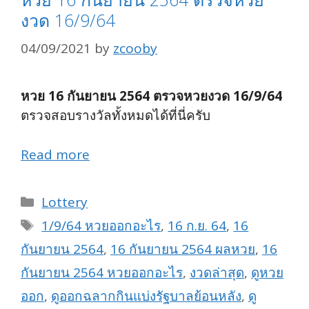
งวด 16/9/64
04/09/2021
by
zcooby
หวย 16 กันยายน 2564 ตรวจหวยงวด 16/9/64
ตรวจสอบรางวัลทั้งหมดได้ที่นี่ครับ
Read more
Categories
Lottery
Tags
1/9/64 หวยออกอะไร
,
16 ก.ย. 64
,
16
กันยายน 2564
,
16 กันยายน 2564 ผลหวย
,
16
กันยายน 2564 หวยออกอะไร
,
งวดล่าสุด
,
ดูหวย
ออก
,
ดูออกฉลากกินแบ่งรัฐบาลย้อนหลัง
,
ดู