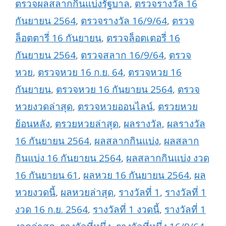
ตรวจผลสลากกินแบ่งรัฐบาล
,
ตรวจรางวัล 16
กันยายน 2564
,
ตรวจรางวัล 16/9/64
,
ตรวจ
ล็อตตารี่ 16 กันยายน
,
ตรวจล็อตเตอรี่ 16
กันยายน 2564
,
ตรวจสลาก 16/9/64
,
ตรวจ
หวย
,
ตรวจหวย 16 ก.ย. 64
,
ตรวจหวย 16
กันยายน
,
ตรวจหวย 16 กันยายน 2564
,
ตรวจ
หวยงวดล่าสุด
,
ตรวจหวยออนไลน์
,
ตรวยหวย
ย้อนหลัง
,
ตรวยหวยล่าสุด
,
ผลรางวัล
,
ผลรางวัล
16 กันยายน 2564
,
ผลสลากกินแบ่ง
,
ผลสลาก
กินแบ่ง 16 กันยายน 2564
,
ผลสลากกินแบ่ง งวด
16 กันยายน 61
,
ผลหวย 16 กันยายน 2564
,
ผล
หวยงวดนี้
,
ผลหวยล่าสุด
,
รางวัลที่ 1
,
รางวัลที่ 1
งวด 16 ก.ย. 2564
,
รางวัลที่ 1 งวดนี้
,
รางวัลที่ 1