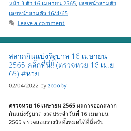
หน้า 3 ตัว 16 เมษายน 2565
,
เลขหน้าสามตัว
,
เลขหน้าสามตัว 16/4/65
Leave a comment
สลากกินแบ่งรัฐบาล 16 เมษายน
2565 คลิ้กที่นี่!! (ตรวจหวย 16 เม.ย.
65) #หวย
02/04/2022
by
zcooby
ตรวจหวย 16 เมษายน 2565
ผลการออกสลาก
กินแบ่งรัฐบาล งวดประจำวันที่ 16 เมษายน
2565 ตรวจสอบรางวัลทั้งหมดได้ที่นี่ครับ