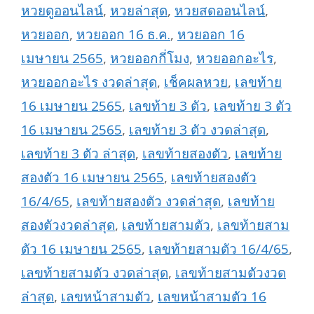
หวยดูออนไลน์
,
หวยล่าสุด
,
หวยสดออนไลน์
,
หวยออก
,
หวยออก 16 ธ.ค.
,
หวยออก 16
เมษายน 2565
,
หวยออกกี่โมง
,
หวยออกอะไร
,
หวยออกอะไร งวดล่าสุด
,
เช็คผลหวย
,
เลขท้าย
16 เมษายน 2565
,
เลขท้าย 3 ตัว
,
เลขท้าย 3 ตัว
16 เมษายน 2565
,
เลขท้าย 3 ตัว งวดล่าสุด
,
เลขท้าย 3 ตัว ล่าสุด
,
เลขท้ายสองตัว
,
เลขท้าย
สองตัว 16 เมษายน 2565
,
เลขท้ายสองตัว
16/4/65
,
เลขท้ายสองตัว งวดล่าสุด
,
เลขท้าย
สองตัวงวดล่าสุด
,
เลขท้ายสามตัว
,
เลขท้ายสาม
ตัว 16 เมษายน 2565
,
เลขท้ายสามตัว 16/4/65
,
เลขท้ายสามตัว งวดล่าสุด
,
เลขท้ายสามตัวงวด
ล่าสุด
,
เลขหน้าสามตัว
,
เลขหน้าสามตัว 16