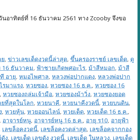
วันอาทิตย์ที่ 16 ธันวาคม 2561 ทาง Zcooby จึงขอ
วย
,
ข่าวเลขเด็ดงวดนี้ล่าสุด
,
ขึ้นครองราชย์ เลขเด็ด
,
ดู
ย 16 ธันวาคม
,
ฟ้าชายเกิดพศอะไร
,
ม้าสีหมอก
,
ม้าสี
ที อายุ
,
หมอไพศาล
,
หลวงพ่อปากแดง
,
หลวงพ่อปาก
ะไรมาแรง
,
หวยซอง
,
หวยซอง 16 ธ.ค.
,
หวยซอง 16
,
หวยซองถล่มเจ้ามือ
,
หวยซองม้าวิ่ง
,
หวยซองยอด
ยที่สุดในโลก
,
หวยนาคี
,
หวยนาคีงวดนี้
,
หวยบนดิน
,
ง
,
หวยหุ้น
,
หวยออนไลน์
,
หวยเด็ด
,
หวยเด็ด 16 ธ.ค.
,
,
อาจารย์หนู
,
อาจารย์หนู 16 ธ.ค.
,
อายุ ร10
,
อายุฟ้า
,
เลขล็อคงวดนี้
,
เลขล็อคงวดล่าสุด
,
เลขล็อคจากกอง
ดัง
,
เลขเด็ด เลขดัง งวดนี้
,
เลขเด็ด ในหลวง
,
เลขเด็ด