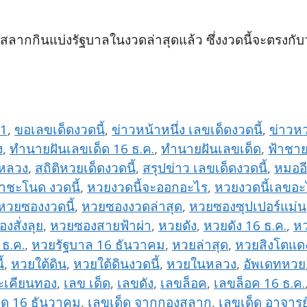
สลากกินแบ่งรัฐบาลในงวดล่าสุดแล้ว ซึ่งงวดนี้จะตรงกับ
61
,
ขอเลขเด็ดงวดนี้
,
ข่าวหน้าหนึ่ง เลขเด็ดงวดนี้
,
ข่าวห
ง
,
ทำนายฝันเลขเด็ด 16 ธ.ค.
,
ทํานายฝันเลขเด็ด
,
ฟ้าชา
หลวง
,
สถิติหวยเด็ดงวดนี้
,
สรุปข่าว เลขเด็ดงวดนี้
,
หมออี
ชะโนด งวดนี้
,
หวยงวดนี้จะออกอะไร
,
หวยงวดนี้เลขอ
หวยซองงวดนี้
,
หวยซองงวดล่าสุด
,
หวยซองซุปเปอร์แม่น
งสั่งลุย
,
หวยซองสายฟ้าผ่า
,
หวยดัง
,
หวยดัง 16 ธ.ค.
,
หว
ธ.ค.
,
หวยรัฐบาล 16 ธันวาคม
,
หวยล่าสุด
,
หวยสิงโตแด
้
,
หวยใต้ดิน
,
หวยใต้ดินงวดนี้
,
หวยในหลวง
,
อัพเดทหวย
ตะเคียนทอง
,
เลข เด็ด
,
เลขดัง
,
เลขล็อค
,
เลขล็อค 16 ธ.ค.
็ด 16 ธันวาคม
,
เลขเด็ด จากกองสลาก
,
เลขเด็ด อาจารย์