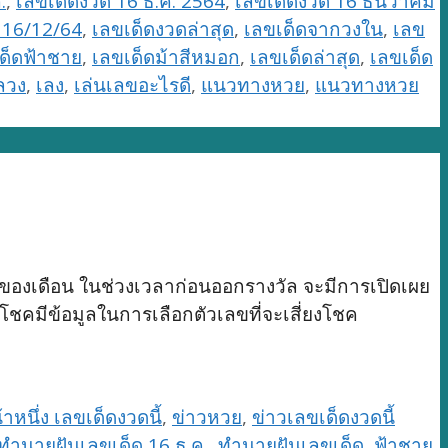
.
,
เลขเด็ดงวด 16 ธ.ค. 2564
,
เลขเด็ดงวด 16 ธันวาคม
้ 16/12/64
,
เลขเด็ดงวดล่าสุด
,
เลขเด็ดจากวงใน
,
เลข
ด็ดฟ้าชาย
,
เลขเด็ดม้าสีหมอก
,
เลขเด็ดล่าสุด
,
เลขเด็ด
ลวง
,
เลง
,
เล่นเลขอะไรดี
,
แนวทางหวย
,
แนวทางหวย
6 ของเดือน ในช่วงเวลาก่อนออกรางวัล จะมีการเปิดเผย
งโชคมีข้อมูลในการเลือกตัวเลขที่จะเสี่ยงโชค
าหนึ่ง เลขเด็ดงวดนี้
,
ข่าวหวย
,
ข่าวเลขเด็ดงวดนี้
ทำนายฝันเลขเด็ด 16 ธ.ค.
,
ทํานายฝันเลขเด็ด
,
ฟ้าชาย