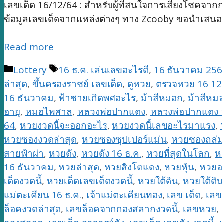
เลขเด็ด 16/12/64 : สำหรับผู้ที่สนใจการเสี่ยงโชคจาก
ข้อมูลเลขเด็ดจากแหล่งต่างๆ ทาง Zcooby ขอนำเสนอข้อมู
Read more
Categories
Tags
Lottery
16 ธ.ค. เล่นเลขอะไรดี
,
16 ธันวาคม 25
ล่าสุด
,
ขึ้นครองราชย์ เลขเด็ด
,
ดูหวย
,
ตรวจหวย 16 12
16 ธันวาคม
,
ฟ้าชายเกิดพศอะไร
,
ม้าสีหมอก
,
ม้าสีหม
อายุ
,
หมอไพศาล
,
หลวงพ่อปากแดง
,
หลวงพ่อปากแดง 1
64
,
หวยงวดนี้จะออกอะไร
,
หวยงวดนี้เลขอะไรมาแรง
,
หวยซองงวดล่าสุด
,
หวยซองซุปเปอร์แม่น
,
หวยซองถล่ม
สายฟ้าผ่า
,
หวยดัง
,
หวยดัง 16 ธ.ค.
,
หวยที่สุดในโลก
,
ห
16 ธันวาคม
,
หวยล่าสุด
,
หวยสิงโตแดง
,
หวยหุ้น
,
หวยอ
เด็ดงวดนี้
,
หวยเด็ดเลขเด็ดงวดนี้
,
หวยใต้ดิน
,
หวยใต้ดิน
แม่ตะเคียน 16 ธ.ค.
,
เจ้าแม่ตะเคียนทอง
,
เลข เด็ด
,
เลข
ล็อคงวดล่าสุด
,
เลขล็อคจากกองสลากงวดนี้
,
เลขหวย
,