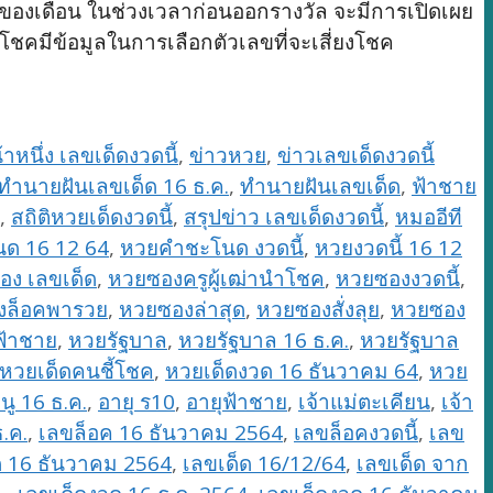
6 ของเดือน ในช่วงเวลาก่อนออกรางวัล จะมีการเปิดเผย
งโชคมีข้อมูลในการเลือกตัวเลขที่จะเสี่ยงโชค
าหนึ่ง เลขเด็ดงวดนี้
,
ข่าวหวย
,
ข่าวเลขเด็ดงวดนี้
ทำนายฝันเลขเด็ด 16 ธ.ค.
,
ทํานายฝันเลขเด็ด
,
ฟ้าชาย
,
สถิติหวยเด็ดงวดนี้
,
สรุปข่าว เลขเด็ดงวดนี้
,
หมออีที
ด 16 12 64
,
หวยคำชะโนด งวดนี้
,
หวยงวดนี้ 16 12
อง เลขเด็ด
,
หวยซองครูผู้เฒ่านำโชค
,
หวยซองงวดนี้
,
งล็อคพารวย
,
หวยซองล่าสุด
,
หวยซองสั่งลุย
,
หวยซอง
้าชาย
,
หวยรัฐบาล
,
หวยรัฐบาล 16 ธ.ค.
,
หวยรัฐบาล
หวยเด็ดคนชี้โชค
,
หวยเด็ดงวด 16 ธันวาคม 64
,
หวย
นู 16 ธ.ค.
,
อายุ ร10
,
อายุฟ้าชาย
,
เจ้าแม่ตะเคียน
,
เจ้า
.ค.
,
เลขล็อค 16 ธันวาคม 2564
,
เลขล็อคงวดนี้
,
เลข
ด 16 ธันวาคม 2564
,
เลขเด็ด 16/12/64
,
เลขเด็ด จาก