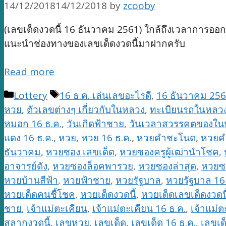
14/12/2018
14/12/2018
by
zcooby
(เลขเด็ดงวดนี้ 16 ธันวาคม 2561) ใกล้ถึงเวลาการออก
แนะนำช่องทางของเลขเด็ดงวดนี้มาฝากครับ
Read more
Categories
Tags
Lottery
16 ธ.ค. เล่นเลขอะไรดี
,
16 ธันวาคม 25
หวย
,
ตัวเลขต่างๆ เกี่ยวกับในหลวง
,
ทะเบียนรถในหลว
หมอก 16 ธ.ค.
,
วันเกิดฟ้าชาย
,
วันเวลาสวรรคตของใน
แดง 16 ธ.ค.
,
หวย
,
หวย 16 ธ.ค.
,
หวยคำชะโนด
,
หวยคำ
ธันวาคม
,
หวยซอง เลขเด็ด
,
หวยซองครูผู้เฒ่านำโชค
,
อาจารย์ดัง
,
หวยซองล็อคพารวย
,
หวยซองล่าสุด
,
หวยซอ
หวยบ้านสีฟ้า
,
หวยฟ้าชาย
,
หวยรัฐบาล
,
หวยรัฐบาล 16 
หวยเด็ดคนชี้โชค
,
หวยเด็ดงวดนี้
,
หวยเด็ดเลขเด็ดงวดนี
ชาย
,
เจ้าแม่ตะเคียน
,
เจ้าแม่ตะเคียน 16 ธ.ค.
,
เจ้าแม่
สลากงวดนี้
,
เลขหวย
,
เลขเด็ด
,
เลขเด็ด 16 ธ.ค.
,
เลขเด