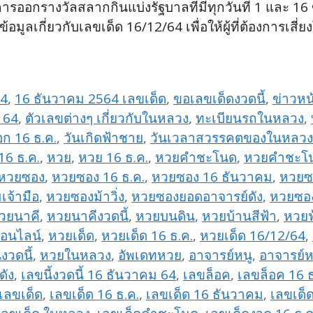
การออกรางวัลสลากกินแบ่งรัฐบาลที่มีทุกวันที่ 1 และ 1
ลเกี่ยวกับเลขเด็ด 16/12/64 เพื่อให้ผู้ที่ต้องการเสี่ย
64
,
16 ธันวาคม 2564 เลขเด็ด
,
ขอเลขเด็ดงวดนี้
,
ข่าวหน้
 64
,
ตัวเลขต่างๆ เกี่ยวกับในหลวง
,
ทะเบียนรถในหลวง
,
อก 16 ธ.ค.
,
วันเกิดฟ้าชาย
,
วันเวลาสวรรคตของในหลวง
6 ธ.ค.
,
หวย
,
หวย 16 ธ.ค.
,
หวยคำชะโนด
,
หวยคำชะโน
หวยซอง
,
หวยซอง 16 ธ.ค.
,
หวยซอง 16 ธันวาคม
,
หวยซ
เจ้ามือ
,
หวยซองม้าวิ่ง
,
หวยซองยอดอาจารย์ดัง
,
หวยซอ
วยนาคี
,
หวยนาคีงวดนี้
,
หวยบนดิน
,
หวยบ้านสีฟ้า
,
หวยฟ
อนไลน์
,
หวยเด็ด
,
หวยเด็ด 16 ธ.ค.
,
หวยเด็ด 16/12/64
,
งวดนี้
,
หวยในหลวง
,
อัพเดทหวย
,
อาจารย์หนู
,
อาจารย์ห
ดัง
,
เลขนี้งวดนี้ 16 ธันวาคม 64
,
เลขล็อค
,
เลขล็อค 16 ธ
เลขเด็ด
,
เลขเด็ด 16 ธ.ค.
,
เลขเด็ด 16 ธันวาคม
,
เลขเด็