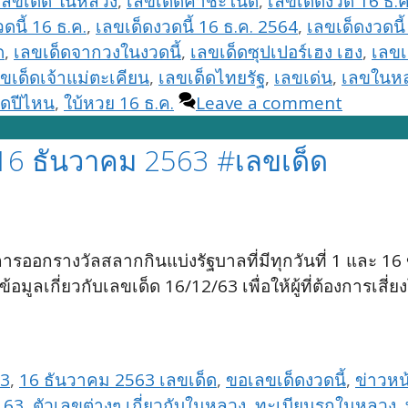
เลขเด็ด ในหลวง
,
เลขเด็ดคำชะโนด
,
เลขเด็ดงวด 16 ธ.ค
ดนี้ 16 ธ.ค.
,
เลขเด็ดงวดนี้ 16 ธ.ค. 2564
,
เลขเด็ดงวดนี
ด
,
เลขเด็ดจากวงในงวดนี้
,
เลขเด็ดซุปเปอร์เฮง เฮง
,
เลขเ
ขเด็ดเจ้าแม่ตะเคียน
,
เลขเด็ดไทยรัฐ
,
เลขเด่น
,
เลขในห
ิดปีไหน
,
ใบ้หวย 16 ธ.ค.
Leave a comment
 16 ธันวาคม 2563 #เลขเด็ด
การออกรางวัลสลากกินแบ่งรัฐบาลที่มีทุกวันที่ 1 และ 1
ลเกี่ยวกับเลขเด็ด 16/12/63 เพื่อให้ผู้ที่ต้องการเสี่ย
63
,
16 ธันวาคม 2563 เลขเด็ด
,
ขอเลขเด็ดงวดนี้
,
ข่าวหน้
 63
,
ตัวเลขต่างๆ เกี่ยวกับในหลวง
,
ทะเบียนรถในหลวง
,