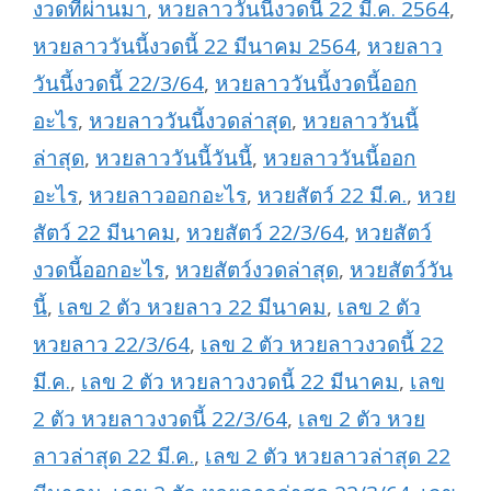
งวดที่ผ่านมา
,
หวยลาววันนี้งวดนี้ 22 มี.ค. 2564
,
หวยลาววันนี้งวดนี้ 22 มีนาคม 2564
,
หวยลาว
วันนี้งวดนี้ 22/3/64
,
หวยลาววันนี้งวดนี้ออก
อะไร
,
หวยลาววันนี้งวดล่าสุด
,
หวยลาววันนี้
ล่าสุด
,
หวยลาววันนี้วันนี้
,
หวยลาววันนี้ออก
อะไร
,
หวยลาวออกอะไร
,
หวยสัตว์ 22 มี.ค.
,
หวย
สัตว์ 22 มีนาคม
,
หวยสัตว์ 22/3/64
,
หวยสัตว์
งวดนี้ออกอะไร
,
หวยสัตว์งวดล่าสุด
,
หวยสัตว์วัน
นี้
,
เลข 2 ตัว หวยลาว 22 มีนาคม
,
เลข 2 ตัว
หวยลาว 22/3/64
,
เลข 2 ตัว หวยลาวงวดนี้ 22
มี.ค.
,
เลข 2 ตัว หวยลาวงวดนี้ 22 มีนาคม
,
เลข
2 ตัว หวยลาวงวดนี้ 22/3/64
,
เลข 2 ตัว หวย
ลาวล่าสุด 22 มี.ค.
,
เลข 2 ตัว หวยลาวล่าสุด 22