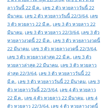
ลาววันนี้ 22 มี.ค.
,
เลข 2 ตัว หวยลาววันนี้ 22
มีนาคม
,
เลข 2 ตัว หวยลาววันนี้ 22/3/64
,
เลข
3 ตัว หวยลาว 22 มี.ค.
,
เลข 3 ตัว หวยลาว 22
มีนาคม
,
เลข 3 ตัว หวยลาว 22/3/64
,
เลข 3 ตัว
หวยลาวงวดนี้ 22 มี.ค.
,
เลข 3 ตัว หวยลาวงวดนี้
22 มีนาคม
,
เลข 3 ตัว หวยลาวงวดนี้ 22/3/64
,
เลข 3 ตัว หวยลาวล่าสุด 22 มี.ค.
,
เลข 3 ตัว
หวยลาวล่าสุด 22 มีนาคม
,
เลข 3 ตัว หวยลาว
ล่าสุด 22/3/64
,
เลข 3 ตัว หวยลาววันนี้ 22
มี.ค.
,
เลข 3 ตัว หวยลาววันนี้ 22 มีนาคม
,
เลข 3
ตัว หวยลาววันนี้ 22/3/64
,
เลข 4 ตัว หวยลาว
22 มี.ค.
,
เลข 4 ตัว หวยลาว 22 มีนาคม
,
เลข 4
ตัว หวยลาว 22/3/64
,
เลข 4 ตัว หวยลาวงวดนี้