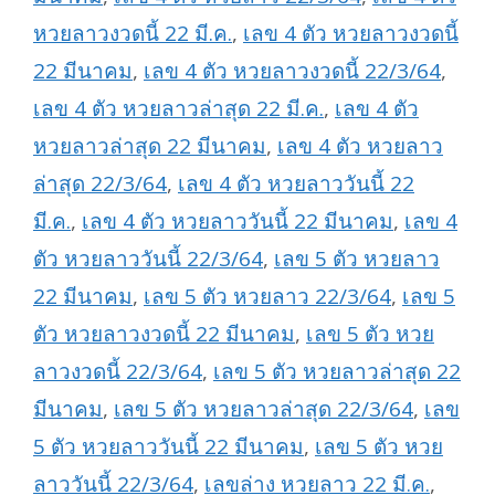
หวยลาวงวดนี้ 22 มี.ค.
,
เลข 4 ตัว หวยลาวงวดนี้
22 มีนาคม
,
เลข 4 ตัว หวยลาวงวดนี้ 22/3/64
,
เลข 4 ตัว หวยลาวล่าสุด 22 มี.ค.
,
เลข 4 ตัว
หวยลาวล่าสุด 22 มีนาคม
,
เลข 4 ตัว หวยลาว
ล่าสุด 22/3/64
,
เลข 4 ตัว หวยลาววันนี้ 22
มี.ค.
,
เลข 4 ตัว หวยลาววันนี้ 22 มีนาคม
,
เลข 4
ตัว หวยลาววันนี้ 22/3/64
,
เลข 5 ตัว หวยลาว
22 มีนาคม
,
เลข 5 ตัว หวยลาว 22/3/64
,
เลข 5
ตัว หวยลาวงวดนี้ 22 มีนาคม
,
เลข 5 ตัว หวย
ลาวงวดนี้ 22/3/64
,
เลข 5 ตัว หวยลาวล่าสุด 22
มีนาคม
,
เลข 5 ตัว หวยลาวล่าสุด 22/3/64
,
เลข
5 ตัว หวยลาววันนี้ 22 มีนาคม
,
เลข 5 ตัว หวย
ลาววันนี้ 22/3/64
,
เลขล่าง หวยลาว 22 มี.ค.
,