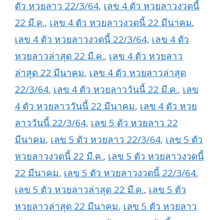
ตัว หวยลาว 22/3/64
,
เลข 4 ตัว หวยลาวงวดนี้
22 มี.ค.
,
เลข 4 ตัว หวยลาวงวดนี้ 22 มีนาคม
,
เลข 4 ตัว หวยลาวงวดนี้ 22/3/64
,
เลข 4 ตัว
หวยลาวล่าสุด 22 มี.ค.
,
เลข 4 ตัว หวยลาว
ล่าสุด 22 มีนาคม
,
เลข 4 ตัว หวยลาวล่าสุด
22/3/64
,
เลข 4 ตัว หวยลาววันนี้ 22 มี.ค.
,
เลข
4 ตัว หวยลาววันนี้ 22 มีนาคม
,
เลข 4 ตัว หวย
ลาววันนี้ 22/3/64
,
เลข 5 ตัว หวยลาว 22
มีนาคม
,
เลข 5 ตัว หวยลาว 22/3/64
,
เลข 5 ตัว
หวยลาวงวดนี้ 22 มี.ค.
,
เลข 5 ตัว หวยลาวงวดนี้
22 มีนาคม
,
เลข 5 ตัว หวยลาวงวดนี้ 22/3/64
,
เลข 5 ตัว หวยลาวล่าสุด 22 มี.ค.
,
เลข 5 ตัว
หวยลาวล่าสุด 22 มีนาคม
,
เลข 5 ตัว หวยลาว