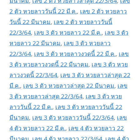
มีนาคม
,
เลข 2 ตัว หวยลาวล่าสุด 22/3/64
,
เลข
2 ตัว หวยลาววันนี้ 22 มี.ค.
,
เลข 2 ตัว หวยลาว
วันนี้ 22 มีนาคม
,
เลข 2 ตัว หวยลาววันนี้
22/3/64
,
เลข 3 ตัว หวยลาว 22 มี.ค.
,
เลข 3 ตัว
หวยลาว 22 มีนาคม
,
เลข 3 ตัว หวยลาว
22/3/64
,
เลข 3 ตัว หวยลาวงวดนี้ 22 มี.ค.
,
เลข
3 ตัว หวยลาวงวดนี้ 22 มีนาคม
,
เลข 3 ตัว หวย
ลาวงวดนี้ 22/3/64
,
เลข 3 ตัว หวยลาวล่าสุด 22
มี.ค.
,
เลข 3 ตัว หวยลาวล่าสุด 22 มีนาคม
,
เลข
3 ตัว หวยลาวล่าสุด 22/3/64
,
เลข 3 ตัว หวย
ลาววันนี้ 22 มี.ค.
,
เลข 3 ตัว หวยลาววันนี้ 22
มีนาคม
,
เลข 3 ตัว หวยลาววันนี้ 22/3/64
,
เลข
4 ตัว หวยลาว 22 มี.ค.
,
เลข 4 ตัว หวยลาว 22
มีนาคม
,
เลข 4 ตัว หวยลาว 22/3/64
,
เลข 4 ตัว