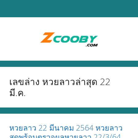
Skip
to
content
เลขล่าง หวยลาวล่าสุด 22
มี.ค.
หวยลาว 22 มีนาคม 2564 หวยลาว
สดพร้อมตรวจผลหวยลาว 22/3/64