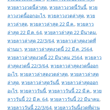
หวยลาวงวดนี้ล่าสุด
,
หวยลาวงวดนี้วันนี้
,
หวย
ลาวงวดนี้ออกอะไร
,
หวยลาวงวดล่าสุด
,
หวย
ลาวล่าสุด
,
หวยลาวล่าสุด 22 มี.ค.
,
หวยลาว
ล่าสุด 22 มี.ค. 64
,
หวยลาวล่าสุด 22 มีนาคม
,
หวยลาวล่าสุด 22/3/64
,
หวยลาวล่าสุดงวดที่
ผ่านมา
,
หวยลาวล่าสุดงวดนี้ 22 มี.ค. 2564
,
หวยลาวล่าสุดงวดนี้ 22 มีนาคม 2564
,
หวยลาว
ล่าสุดงวดนี้ 22/3/64
,
หวยลาวล่าสุดงวดนี้ออก
อะไร
,
หวยลาวล่าสุดงวดล่าสุด
,
หวยลาวล่าสุด
ล่าสุด
,
หวยลาวล่าสุดวันนี้
,
หวยลาวล่าสุดออก
อะไร
,
หวยลาววันนี้
,
หวยลาววันนี้ 22 มี.ค.
,
หวย
ลาววันนี้ 22 มี.ค. 64
,
หวยลาววันนี้ 22 มีนาคม
,
หวยลาววันนี้ 22/3/64
,
หวยลาววันนี้งวดที่ผ่าน