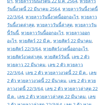
มา
,
หวยลาววันนี้งวดนี้ 22 มี.ค. 2564
,
หวยลาว
วันนี้งวดนี้ 22 มีนาคม 2564
,
หวยลาววันนี้งวดนี้
22/3/64
,
หวยลาววันนี้งวดนี้ออกอะไร
,
หวยลาว
วันนี้งวดล่าสุด
,
หวยลาววันนี้ล่าสุด
,
หวยลาววัน
นี้วันนี้
,
หวยลาววันนี้ออกอะไร
,
หวยลาวออก
อะไร
,
หวยสัตว์ 22 มี.ค.
,
หวยสัตว์ 22 มีนาคม
,
หวยสัตว์ 22/3/64
,
หวยสัตว์งวดนี้ออกอะไร
,
หวยสัตว์งวดล่าสุด
,
หวยสัตว์วันนี้
,
เลข 2 ตัว
หวยลาว 22 มีนาคม
,
เลข 2 ตัว หวยลาว
22/3/64
,
เลข 2 ตัว หวยลาวงวดนี้ 22 มี.ค.
,
เลข
2 ตัว หวยลาวงวดนี้ 22 มีนาคม
,
เลข 2 ตัว หวย
ลาวงวดนี้ 22/3/64
,
เลข 2 ตัว หวยลาวล่าสุด 22
มี.ค.
,
เลข 2 ตัว หวยลาวล่าสุด 22 มีนาคม
,
เลข
2 ตัว หวยลาวล่าสุด 22/3/64
,
เลข 2 ตัว หวย