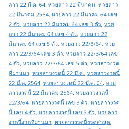
ลาว 22 มี.ค. 64
,
หวยลาว 22 มีนาคม
,
หวยลาว
22 มีนาคม 2564
,
หวยลาว 22 มีนาคม 64 เลข
2 ตัว
,
หวยลาว 22 มีนาคม 64 เลข 3 ตัว
,
หวย
ลาว 22 มีนาคม 64 เลข 4 ตัว
,
หวยลาว 22
มีนาคม 64 เลข 5 ตัว
,
หวยลาว 22/3/64
,
หวย
ลาว 22/3/64 เลข 3 ตัว
,
หวยลาว 22/3/64 เลข
4 ตัว
,
หวยลาว 22/3/64 เลข 5 ตัว
,
หวยลาวงวด
ที่ผ่านมา
,
หวยลาวงวดนี้ 22 มี.ค.
,
หวยลาวงวดนี้
22 มี.ค. 2564
,
หวยลาวงวดนี้ 22 มี.ค. 64
,
หวย
ลาวงวดนี้ 22 มีนาคม 2564
,
หวยลาวงวดนี้
22/3/64
,
หวยลาวงวดนี้ เลข 3 ตัว
,
หวยลาวงวด
นี้ เลข 4 ตัว
,
หวยลาวงวดนี้ เลข 5 ตัว
,
หวยลาว
งวดนี้งวดที่ผ่านมา
,
หวยลาวงวดนี้งวดล่าสุด
,