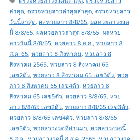
ตรวจหวยลาวงวดนี้ล่าสุด
,
ตรวจหวยลาว
ล่าสุด
,
ตรวจหวยลาวล่าสุดล่าสุด
,
ตรวจหวยลาว
วันนี้ล่าสุด
,
ผลหวยลาว 8/8/65
,
ผลหวยลาวงวด
นี้ 8/8/65
,
ผลหวยลาวล่าสุด 8/8/65
,
ผลหวย
ลาววันนี้ 8/8/65
,
หวยลาว 8 ส.ค.
,
หวยลาว 8
ส.ค. 65
,
หวยลาว 8 สิงหาคม
,
หวยลาว 8
สิงหาคม 2565
,
หวยลาว 8 สิงหาคม 65
เลข2ตัว
,
หวยลาว 8 สิงหาคม 65 เลข3ตัว
,
หวย
ลาว 8 สิงหาคม 65 เลข4ตัว
,
หวยลาว 8
สิงหาคม 65 เลข5ตัว
,
หวยลาว 8/8/65
,
หวย
ลาว 8/8/65 เลข2ตัว
,
หวยลาว 8/8/65 เลข3ตัว
,
หวยลาว 8/8/65 เลข4ตัว
,
หวยลาว 8/8/65
เลข5ตัว
,
หวยลาวงวดที่ผ่านมา
,
หวยลาวงวดนี้
8 ส.ค.
,
หวยลาวงวดนี้ 8 ส.ค. 2565
,
หวยลาวงวด