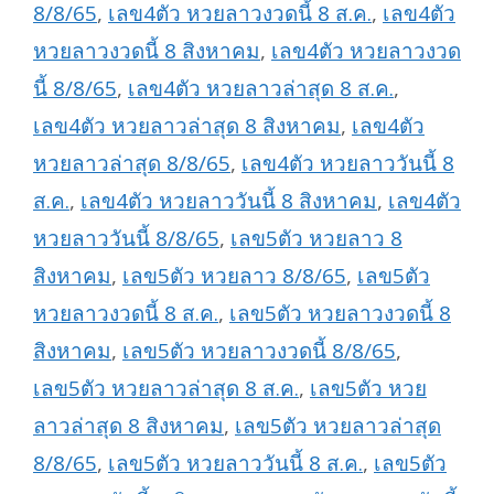
8/8/65
,
เลข4ตัว หวยลาวงวดนี้ 8 ส.ค.
,
เลข4ตัว
หวยลาวงวดนี้ 8 สิงหาคม
,
เลข4ตัว หวยลาวงวด
นี้ 8/8/65
,
เลข4ตัว หวยลาวล่าสุด 8 ส.ค.
,
เลข4ตัว หวยลาวล่าสุด 8 สิงหาคม
,
เลข4ตัว
หวยลาวล่าสุด 8/8/65
,
เลข4ตัว หวยลาววันนี้ 8
ส.ค.
,
เลข4ตัว หวยลาววันนี้ 8 สิงหาคม
,
เลข4ตัว
หวยลาววันนี้ 8/8/65
,
เลข5ตัว หวยลาว 8
สิงหาคม
,
เลข5ตัว หวยลาว 8/8/65
,
เลข5ตัว
หวยลาวงวดนี้ 8 ส.ค.
,
เลข5ตัว หวยลาวงวดนี้ 8
สิงหาคม
,
เลข5ตัว หวยลาวงวดนี้ 8/8/65
,
เลข5ตัว หวยลาวล่าสุด 8 ส.ค.
,
เลข5ตัว หวย
ลาวล่าสุด 8 สิงหาคม
,
เลข5ตัว หวยลาวล่าสุด
8/8/65
,
เลข5ตัว หวยลาววันนี้ 8 ส.ค.
,
เลข5ตัว