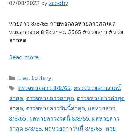
07/08/2022
by
zcooby
หวยลาว 8/8/65 ถ่ายทอดสดหวยลาวสด+ผล
หวยลาวงวด 8 สิงหาคม 2565 #หวยลาว #หวย
ลาวสด
Read more
Categories
Live
,
Lottery
Tags
ตรวจหวยลาว 8/8/65
,
ตรวจหวยลาวงวดนี้
ล่าสุด
,
ตรวจหวยลาวล่าสุด
,
ตรวจหวยลาวล่าสุด
ล่าสุด
,
ตรวจหวยลาววันนี้ล่าสุด
,
ผลหวยลาว
8/8/65
,
ผลหวยลาวงวดนี้ 8/8/65
,
ผลหวยลาว
ล่าสุด 8/8/65
,
ผลหวยลาววันนี้ 8/8/65
,
หวย