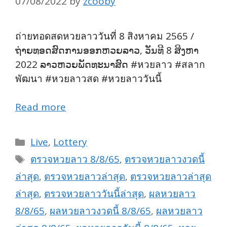
07/08/2022
by
zcooby
ถ่ายทอดสดหวยลาววันที่ 8 สิงหาคม 2565 /
ຖ່າຍທອດສົດການອອກຫວຍລາວ, ວັນທີ 8 ສິງຫາ
2022 ລາວຫວຍພັດທະນາສົດ #หวยลาว #สลาก
พัฒนา #หวยลาวสด #หวยลาววันนี้
Read more
Categories
Live
,
Lottery
Tags
ตรวจหวยลาว 8/8/65
,
ตรวจหวยลาวงวดนี้
ล่าสุด
,
ตรวจหวยลาวล่าสุด
,
ตรวจหวยลาวล่าสุด
ล่าสุด
,
ตรวจหวยลาววันนี้ล่าสุด
,
ผลหวยลาว
8/8/65
,
ผลหวยลาวงวดนี้ 8/8/65
,
ผลหวยลาว