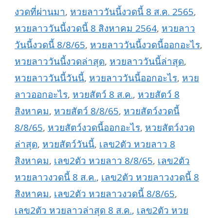
งวดที่ผ่านมา
,
หวยลาววันนี้งวดนี้ 8 ส.ค. 2565
,
หวยลาววันนี้งวดนี้ 8 สิงหาคม 2564
,
หวยลาว
วันนี้งวดนี้ 8/8/65
,
หวยลาววันนี้งวดนี้ออกอะไร
,
หวยลาววันนี้งวดล่าสุด
,
หวยลาววันนี้ล่าสุด
,
หวยลาววันนี้วันนี้
,
หวยลาววันนี้ออกอะไร
,
หวย
ลาวออกอะไร
,
หวยสัตว์ 8 ส.ค.
,
หวยสัตว์ 8
สิงหาคม
,
หวยสัตว์ 8/8/65
,
หวยสัตว์งวดนี้
8/8/65
,
หวยสัตว์งวดนี้ออกอะไร
,
หวยสัตว์งวด
ล่าสุด
,
หวยสัตว์วันนี้
,
เลข2ตัว หวยลาว 8
สิงหาคม
,
เลข2ตัว หวยลาว 8/8/65
,
เลข2ตัว
หวยลาวงวดนี้ 8 ส.ค.
,
เลข2ตัว หวยลาวงวดนี้ 8
สิงหาคม
,
เลข2ตัว หวยลาวงวดนี้ 8/8/65
,
เลข2ตัว หวยลาวล่าสุด 8 ส.ค.
,
เลข2ตัว หวย