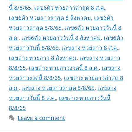
นี้ 8/8/65
,
เลข6ตัว หวยลาวล่าสุด 8 ส.ค.
,
เลข6ตัว หวยลาวล่าสุด 8 สิงหาคม
,
เลข6ตัว
หวยลาวล่าสุด 8/8/65
,
เลข6ตัว หวยลาววันนี้ 8
ส.ค.
,
เลข6ตัว หวยลาววันนี้ 8 สิงหาคม
,
เลข6ตัว
หวยลาววันนี้ 8/8/65
,
เลขล่าง หวยลาว 8 ส.ค.
,
เลขล่าง หวยลาว 8 สิงหาคม
,
เลขล่าง หวยลาว
8/8/65
,
เลขล่าง หวยลาวงวดนี้ 8 ส.ค.
,
เลขล่าง
หวยลาวงวดนี้ 8/8/65
,
เลขล่าง หวยลาวล่าสุด 8
ส.ค.
,
เลขล่าง หวยลาวล่าสุด 8/8/65
,
เลขล่าง
หวยลาววันนี้ 8 ส.ค.
,
เลขล่าง หวยลาววันนี้
8/8/65
Leave a comment