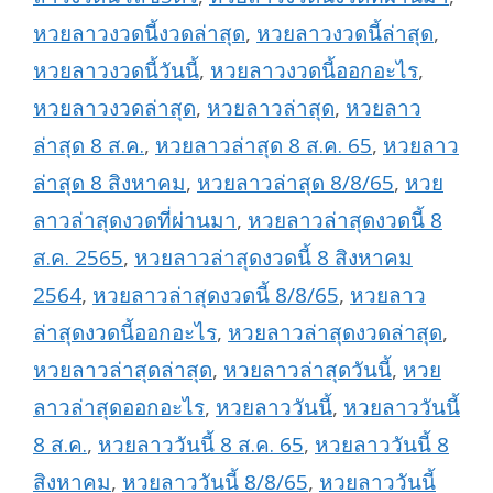
หวยลาวงวดนี้งวดล่าสุด
,
หวยลาวงวดนี้ล่าสุด
,
หวยลาวงวดนี้วันนี้
,
หวยลาวงวดนี้ออกอะไร
,
หวยลาวงวดล่าสุด
,
หวยลาวล่าสุด
,
หวยลาว
ล่าสุด 8 ส.ค.
,
หวยลาวล่าสุด 8 ส.ค. 65
,
หวยลาว
ล่าสุด 8 สิงหาคม
,
หวยลาวล่าสุด 8/8/65
,
หวย
ลาวล่าสุดงวดที่ผ่านมา
,
หวยลาวล่าสุดงวดนี้ 8
ส.ค. 2565
,
หวยลาวล่าสุดงวดนี้ 8 สิงหาคม
2564
,
หวยลาวล่าสุดงวดนี้ 8/8/65
,
หวยลาว
ล่าสุดงวดนี้ออกอะไร
,
หวยลาวล่าสุดงวดล่าสุด
,
หวยลาวล่าสุดล่าสุด
,
หวยลาวล่าสุดวันนี้
,
หวย
ลาวล่าสุดออกอะไร
,
หวยลาววันนี้
,
หวยลาววันนี้
8 ส.ค.
,
หวยลาววันนี้ 8 ส.ค. 65
,
หวยลาววันนี้ 8
สิงหาคม
,
หวยลาววันนี้ 8/8/65
,
หวยลาววันนี้