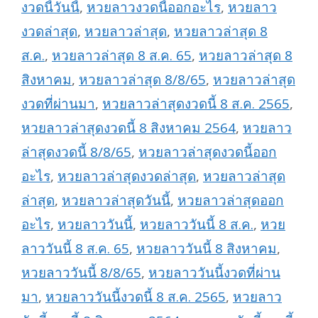
งวดนี้วันนี้
,
หวยลาวงวดนี้ออกอะไร
,
หวยลาว
งวดล่าสุด
,
หวยลาวล่าสุด
,
หวยลาวล่าสุด 8
ส.ค.
,
หวยลาวล่าสุด 8 ส.ค. 65
,
หวยลาวล่าสุด 8
สิงหาคม
,
หวยลาวล่าสุด 8/8/65
,
หวยลาวล่าสุด
งวดที่ผ่านมา
,
หวยลาวล่าสุดงวดนี้ 8 ส.ค. 2565
,
หวยลาวล่าสุดงวดนี้ 8 สิงหาคม 2564
,
หวยลาว
ล่าสุดงวดนี้ 8/8/65
,
หวยลาวล่าสุดงวดนี้ออก
อะไร
,
หวยลาวล่าสุดงวดล่าสุด
,
หวยลาวล่าสุด
ล่าสุด
,
หวยลาวล่าสุดวันนี้
,
หวยลาวล่าสุดออก
อะไร
,
หวยลาววันนี้
,
หวยลาววันนี้ 8 ส.ค.
,
หวย
ลาววันนี้ 8 ส.ค. 65
,
หวยลาววันนี้ 8 สิงหาคม
,
หวยลาววันนี้ 8/8/65
,
หวยลาววันนี้งวดที่ผ่าน
มา
,
หวยลาววันนี้งวดนี้ 8 ส.ค. 2565
,
หวยลาว