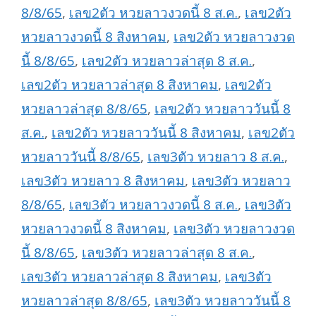
8/8/65
,
เลข2ตัว หวยลาวงวดนี้ 8 ส.ค.
,
เลข2ตัว
หวยลาวงวดนี้ 8 สิงหาคม
,
เลข2ตัว หวยลาวงวด
นี้ 8/8/65
,
เลข2ตัว หวยลาวล่าสุด 8 ส.ค.
,
เลข2ตัว หวยลาวล่าสุด 8 สิงหาคม
,
เลข2ตัว
หวยลาวล่าสุด 8/8/65
,
เลข2ตัว หวยลาววันนี้ 8
ส.ค.
,
เลข2ตัว หวยลาววันนี้ 8 สิงหาคม
,
เลข2ตัว
หวยลาววันนี้ 8/8/65
,
เลข3ตัว หวยลาว 8 ส.ค.
,
เลข3ตัว หวยลาว 8 สิงหาคม
,
เลข3ตัว หวยลาว
8/8/65
,
เลข3ตัว หวยลาวงวดนี้ 8 ส.ค.
,
เลข3ตัว
หวยลาวงวดนี้ 8 สิงหาคม
,
เลข3ตัว หวยลาวงวด
นี้ 8/8/65
,
เลข3ตัว หวยลาวล่าสุด 8 ส.ค.
,
เลข3ตัว หวยลาวล่าสุด 8 สิงหาคม
,
เลข3ตัว
หวยลาวล่าสุด 8/8/65
,
เลข3ตัว หวยลาววันนี้ 8