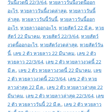
วันนี้งวดนี้ 22/3/64
,
หวยลาววันนี้งวดนี้ออก
อะไร
,
หวยลาววันนี้งวดล่าสุด
,
หวยลาววันนี้
ล่าสุด
,
หวยลาววันนี้วันนี้
,
หวยลาววันนี้ออก
อะไร
,
หวยลาวออกอะไร
,
หวยสัตว์ 22 มี.ค.
,
หวย
สัตว์ 22 มีนาคม
,
หวยสัตว์ 22/3/64
,
หวยสัตว์
งวดนี้ออกอะไร
,
หวยสัตว์งวดล่าสุด
,
หวยสัตว์วัน
นี้
,
เลข 2 ตัว หวยลาว 22 มีนาคม
,
เลข 2 ตัว
หวยลาว 22/3/64
,
เลข 2 ตัว หวยลาวงวดนี้ 22
มี.ค.
,
เลข 2 ตัว หวยลาวงวดนี้ 22 มีนาคม
,
เลข
2 ตัว หวยลาวงวดนี้ 22/3/64
,
เลข 2 ตัว หวย
ลาวล่าสุด 22 มี.ค.
,
เลข 2 ตัว หวยลาวล่าสุด 22
มีนาคม
,
เลข 2 ตัว หวยลาวล่าสุด 22/3/64
,
เลข
2 ตัว หวยลาววันนี้ 22 มี.ค.
,
เลข 2 ตัว หวยลาว