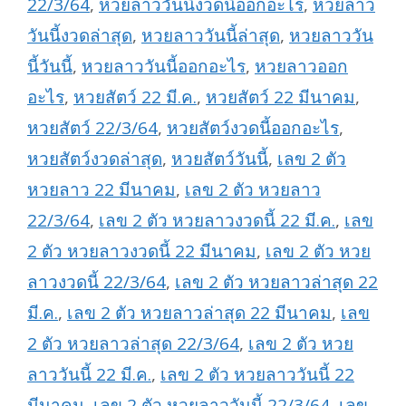
22/3/64
,
หวยลาววันนี้งวดนี้ออกอะไร
,
หวยลาว
วันนี้งวดล่าสุด
,
หวยลาววันนี้ล่าสุด
,
หวยลาววัน
นี้วันนี้
,
หวยลาววันนี้ออกอะไร
,
หวยลาวออก
อะไร
,
หวยสัตว์ 22 มี.ค.
,
หวยสัตว์ 22 มีนาคม
,
หวยสัตว์ 22/3/64
,
หวยสัตว์งวดนี้ออกอะไร
,
หวยสัตว์งวดล่าสุด
,
หวยสัตว์วันนี้
,
เลข 2 ตัว
หวยลาว 22 มีนาคม
,
เลข 2 ตัว หวยลาว
22/3/64
,
เลข 2 ตัว หวยลาวงวดนี้ 22 มี.ค.
,
เลข
2 ตัว หวยลาวงวดนี้ 22 มีนาคม
,
เลข 2 ตัว หวย
ลาวงวดนี้ 22/3/64
,
เลข 2 ตัว หวยลาวล่าสุด 22
มี.ค.
,
เลข 2 ตัว หวยลาวล่าสุด 22 มีนาคม
,
เลข
2 ตัว หวยลาวล่าสุด 22/3/64
,
เลข 2 ตัว หวย
ลาววันนี้ 22 มี.ค.
,
เลข 2 ตัว หวยลาววันนี้ 22
มีนาคม
,
เลข 2 ตัว หวยลาววันนี้ 22/3/64
,
เลข