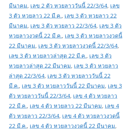
มีนาคม
,
เลข 2 ตัว หวยลาววันนี้ 22/3/64
,
เลข
3 ตัว หวยลาว 22 มี.ค.
,
เลข 3 ตัว หวยลาว 22
มีนาคม
,
เลข 3 ตัว หวยลาว 22/3/64
,
เลข 3 ตัว
หวยลาวงวดนี้ 22 มี.ค.
,
เลข 3 ตัว หวยลาวงวดนี้
22 มีนาคม
,
เลข 3 ตัว หวยลาวงวดนี้ 22/3/64
,
เลข 3 ตัว หวยลาวล่าสุด 22 มี.ค.
,
เลข 3 ตัว
หวยลาวล่าสุด 22 มีนาคม
,
เลข 3 ตัว หวยลาว
ล่าสุด 22/3/64
,
เลข 3 ตัว หวยลาววันนี้ 22
มี.ค.
,
เลข 3 ตัว หวยลาววันนี้ 22 มีนาคม
,
เลข 3
ตัว หวยลาววันนี้ 22/3/64
,
เลข 4 ตัว หวยลาว
22 มี.ค.
,
เลข 4 ตัว หวยลาว 22 มีนาคม
,
เลข 4
ตัว หวยลาว 22/3/64
,
เลข 4 ตัว หวยลาวงวดนี้
22 มี.ค.
,
เลข 4 ตัว หวยลาวงวดนี้ 22 มีนาคม
,