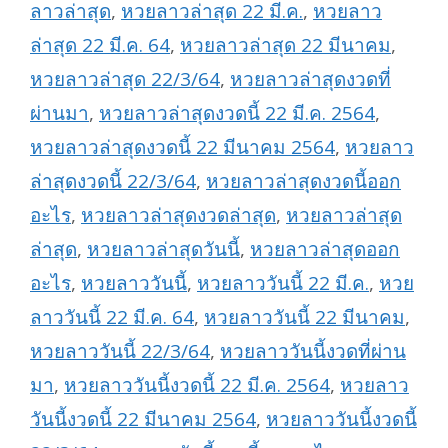
ลาวล่าสุด
,
หวยลาวล่าสุด 22 มี.ค.
,
หวยลาว
ล่าสุด 22 มี.ค. 64
,
หวยลาวล่าสุด 22 มีนาคม
,
หวยลาวล่าสุด 22/3/64
,
หวยลาวล่าสุดงวดที่
ผ่านมา
,
หวยลาวล่าสุดงวดนี้ 22 มี.ค. 2564
,
หวยลาวล่าสุดงวดนี้ 22 มีนาคม 2564
,
หวยลาว
ล่าสุดงวดนี้ 22/3/64
,
หวยลาวล่าสุดงวดนี้ออก
อะไร
,
หวยลาวล่าสุดงวดล่าสุด
,
หวยลาวล่าสุด
ล่าสุด
,
หวยลาวล่าสุดวันนี้
,
หวยลาวล่าสุดออก
อะไร
,
หวยลาววันนี้
,
หวยลาววันนี้ 22 มี.ค.
,
หวย
ลาววันนี้ 22 มี.ค. 64
,
หวยลาววันนี้ 22 มีนาคม
,
หวยลาววันนี้ 22/3/64
,
หวยลาววันนี้งวดที่ผ่าน
มา
,
หวยลาววันนี้งวดนี้ 22 มี.ค. 2564
,
หวยลาว
วันนี้งวดนี้ 22 มีนาคม 2564
,
หวยลาววันนี้งวดนี้