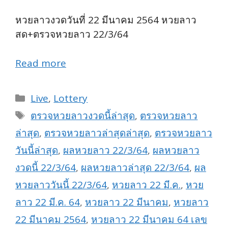
หวยลาวงวดวันที่ 22 มีนาคม 2564 หวยลาว
สด+ตรวจหวยลาว 22/3/64
Read more
Categories
Live
,
Lottery
Tags
ตรวจหวยลาวงวดนี้ล่าสุด
,
ตรวจหวยลาว
ล่าสุด
,
ตรวจหวยลาวล่าสุดล่าสุด
,
ตรวจหวยลาว
วันนี้ล่าสุด
,
ผลหวยลาว 22/3/64
,
ผลหวยลาว
งวดนี้ 22/3/64
,
ผลหวยลาวล่าสุด 22/3/64
,
ผล
หวยลาววันนี้ 22/3/64
,
หวยลาว 22 มี.ค.
,
หวย
ลาว 22 มี.ค. 64
,
หวยลาว 22 มีนาคม
,
หวยลาว
22 มีนาคม 2564
,
หวยลาว 22 มีนาคม 64 เลข