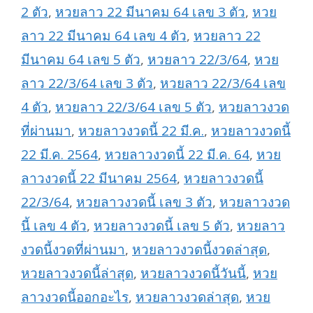
2 ตัว
,
หวยลาว 22 มีนาคม 64 เลข 3 ตัว
,
หวย
ลาว 22 มีนาคม 64 เลข 4 ตัว
,
หวยลาว 22
มีนาคม 64 เลข 5 ตัว
,
หวยลาว 22/3/64
,
หวย
ลาว 22/3/64 เลข 3 ตัว
,
หวยลาว 22/3/64 เลข
4 ตัว
,
หวยลาว 22/3/64 เลข 5 ตัว
,
หวยลาวงวด
ที่ผ่านมา
,
หวยลาวงวดนี้ 22 มี.ค.
,
หวยลาวงวดนี้
22 มี.ค. 2564
,
หวยลาวงวดนี้ 22 มี.ค. 64
,
หวย
ลาวงวดนี้ 22 มีนาคม 2564
,
หวยลาวงวดนี้
22/3/64
,
หวยลาวงวดนี้ เลข 3 ตัว
,
หวยลาวงวด
นี้ เลข 4 ตัว
,
หวยลาวงวดนี้ เลข 5 ตัว
,
หวยลาว
งวดนี้งวดที่ผ่านมา
,
หวยลาวงวดนี้งวดล่าสุด
,
หวยลาวงวดนี้ล่าสุด
,
หวยลาวงวดนี้วันนี้
,
หวย
ลาวงวดนี้ออกอะไร
,
หวยลาวงวดล่าสุด
,
หวย