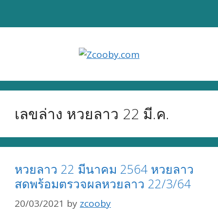
Skip
to
content
เลขล่าง หวยลาว 22 มี.ค.
หวยลาว 22 มีนาคม 2564 หวยลาว
สดพร้อมตรวจผลหวยลาว 22/3/64
20/03/2021
by
zcooby