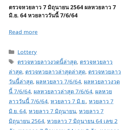
ตรวจหวยลาว 7 มิถุนายน 2564 ผลหวยลาว 7
มิ.ย. 64 หวยลาววันนี้ 7/6/64
Read more
Categories
Lottery
Tags
ตรวจหวยลาวงวดนี้ล่าสุด
,
ตรวจหวยลาว
ล่าสุด
,
ตรวจหวยลาวล่าสุดล่าสุด
,
ตรวจหวยลาว
วันนี้ล่าสุด
,
ผลหวยลาว 7/6/64
,
ผลหวยลาวงวด
นี้ 7/6/64
,
ผลหวยลาวล่าสุด 7/6/64
,
ผลหวย
ลาววันนี้ 7/6/64
,
หวยลาว 7 มิ.ย.
,
หวยลาว 7
มิ.ย. 64
,
หวยลาว 7 มิถุนายน
,
หวยลาว 7
มิถุนายน 2564
,
หวยลาว 7 มิถุนายน 64 เลข 2