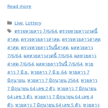
Read more
Categories
Live
,
Lottery
Tags
ตรวจหวยลาว 7/6/64
,
ตรวจหวยลาวงวดนี้
ล่าสุด
,
ตรวจหวยลาวล่าสุด
,
ตรวจหวยลาวล่าสุด
ล่าสุด
,
ตรวจหวยลาววันนี้ล่าสุด
,
ผลหวยลาว
7/6/64
,
ผลหวยลาวงวดนี้ 7/6/64
,
ผลหวยลาว
ล่าสุด 7/6/64
,
ผลหวยลาววันนี้ 7/6/64
,
หวย
ลาว 7 มิ.ย.
,
หวยลาว 7 มิ.ย. 64
,
หวยลาว 7
มิถุนายน
,
หวยลาว 7 มิถุนายน 2564
,
หวยลาว
7 มิถุนายน 64 เลข 2 ตัว
,
หวยลาว 7 มิถุนายน
64 เลข 3 ตัว
,
หวยลาว 7 มิถุนายน 64 เลข 4
ตัว
,
หวยลาว 7 มิถุนายน 64 เลข 5 ตัว
,
หวยลาว