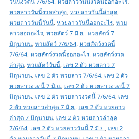
วันนี้งวดนี้ 7/6/64
,
หวยลาววันนี้งวดนี้ออกอะไร
,
หวยลาววันนี้งวดล่าสุด
,
หวยลาววันนี้ล่าสุด
,
หวยลาววันนี้วันนี้
,
หวยลาววันนี้ออกอะไร
,
หวย
ลาวออกอะไร
,
หวยสัตว์ 7 มิ.ย.
,
หวยสัตว์ 7
มิถุนายน
,
หวยสัตว์ 7/6/64
,
หวยสัตว์งวดนี้
7/6/64
,
หวยสัตว์งวดนี้ออกอะไร
,
หวยสัตว์งวด
ล่าสุด
,
หวยสัตว์วันนี้
,
เลข 2 ตัว หวยลาว 7
มิถุนายน
,
เลข 2 ตัว หวยลาว 7/6/64
,
เลข 2 ตัว
หวยลาวงวดนี้ 7 มิ.ย.
,
เลข 2 ตัว หวยลาวงวดนี้ 7
มิถุนายน
,
เลข 2 ตัว หวยลาวงวดนี้ 7/6/64
,
เลข
2 ตัว หวยลาวล่าสุด 7 มิ.ย.
,
เลข 2 ตัว หวยลาว
ล่าสุด 7 มิถุนายน
,
เลข 2 ตัว หวยลาวล่าสุด
7/6/64
,
เลข 2 ตัว หวยลาววันนี้ 7 มิ.ย.
,
เลข 2
ตัว หวยลาววันนี้ 7 มิถุนายน
,
เลข 2 ตัว หวยลาว