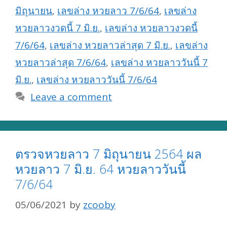
มิถุนายน
,
เลขล่าง หวยลาว 7/6/64
,
เลขล่าง
หวยลาวงวดนี้ 7 มิ.ย.
,
เลขล่าง หวยลาวงวดนี้
7/6/64
,
เลขล่าง หวยลาวล่าสุด 7 มิ.ย.
,
เลขล่าง
หวยลาวล่าสุด 7/6/64
,
เลขล่าง หวยลาววันนี้ 7
มิ.ย.
,
เลขล่าง หวยลาววันนี้ 7/6/64
Leave a comment
ตรวจหวยลาว 7 มิถุนายน 2564 ผล
หวยลาว 7 มิ.ย. 64 หวยลาววันนี้
7/6/64
05/06/2021
by
zcooby