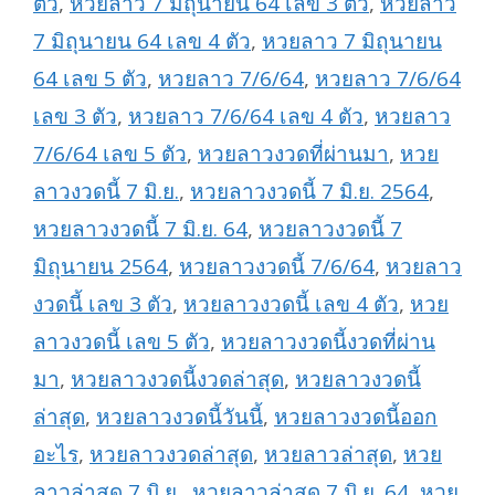
ตัว
,
หวยลาว 7 มิถุนายน 64 เลข 3 ตัว
,
หวยลาว
7 มิถุนายน 64 เลข 4 ตัว
,
หวยลาว 7 มิถุนายน
64 เลข 5 ตัว
,
หวยลาว 7/6/64
,
หวยลาว 7/6/64
เลข 3 ตัว
,
หวยลาว 7/6/64 เลข 4 ตัว
,
หวยลาว
7/6/64 เลข 5 ตัว
,
หวยลาวงวดที่ผ่านมา
,
หวย
ลาวงวดนี้ 7 มิ.ย.
,
หวยลาวงวดนี้ 7 มิ.ย. 2564
,
หวยลาวงวดนี้ 7 มิ.ย. 64
,
หวยลาวงวดนี้ 7
มิถุนายน 2564
,
หวยลาวงวดนี้ 7/6/64
,
หวยลาว
งวดนี้ เลข 3 ตัว
,
หวยลาวงวดนี้ เลข 4 ตัว
,
หวย
ลาวงวดนี้ เลข 5 ตัว
,
หวยลาวงวดนี้งวดที่ผ่าน
มา
,
หวยลาวงวดนี้งวดล่าสุด
,
หวยลาวงวดนี้
ล่าสุด
,
หวยลาวงวดนี้วันนี้
,
หวยลาวงวดนี้ออก
อะไร
,
หวยลาวงวดล่าสุด
,
หวยลาวล่าสุด
,
หวย
ลาวล่าสุด 7 มิ.ย.
,
หวยลาวล่าสุด 7 มิ.ย. 64
,
หวย