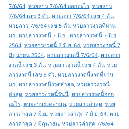
7/6/64
,
หวยลาว 7/6/64 ออกอะไร
,
หวยลาว
7/6/64 เลข 3 ตัว
,
หวยลาว 7/6/64 เลข 4 ตัว
,
หวยลาว 7/6/64 เลข 5 ตัว
,
หวยลาวงวดที่ผ่าน
มา
,
หวยลาวงวดนี้ 7 มิ.ย.
,
หวยลาวงวดนี้ 7 มิ.ย.
2564
,
หวยลาวงวดนี้ 7 มิ.ย. 64
,
หวยลาวงวดนี้ 7
มิถุนายน 2564
,
หวยลาวงวดนี้ 7/6/64
,
หวยลาว
งวดนี้ เลข 3 ตัว
,
หวยลาวงวดนี้ เลข 4 ตัว
,
หวย
ลาวงวดนี้ เลข 5 ตัว
,
หวยลาวงวดนี้งวดที่ผ่าน
มา
,
หวยลาวงวดนี้งวดล่าสุด
,
หวยลาวงวดนี้
ล่าสุด
,
หวยลาวงวดนี้วันนี้
,
หวยลาวงวดนี้ออก
อะไร
,
หวยลาวงวดล่าสุด
,
หวยลาวล่าสุด
,
หวย
ลาวล่าสุด 7 มิ.ย.
,
หวยลาวล่าสุด 7 มิ.ย. 64
,
หวย
ลาวล่าสุด 7 มิถุนายน
,
หวยลาวล่าสุด 7/6/64
,