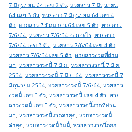
7 มิถุนายน 64 เลข 2 ตัว
,
หวยลาว 7 มิถุนายน
64 เลข 3 ตัว
,
หวยลาว 7 มิถุนายน 64 เลข 4
ตัว
,
หวยลาว 7 มิถุนายน 64 เลข 5 ตัว
,
หวยลาว
7/6/64
,
หวยลาว 7/6/64 ออกอะไร
,
หวยลาว
7/6/64 เลข 3 ตัว
,
หวยลาว 7/6/64 เลข 4 ตัว
,
หวยลาว 7/6/64 เลข 5 ตัว
,
หวยลาวงวดที่ผ่าน
มา
,
หวยลาวงวดนี้ 7 มิ.ย.
,
หวยลาวงวดนี้ 7 มิ.ย.
2564
,
หวยลาวงวดนี้ 7 มิ.ย. 64
,
หวยลาวงวดนี้ 7
มิถุนายน 2564
,
หวยลาวงวดนี้ 7/6/64
,
หวยลาว
งวดนี้ เลข 3 ตัว
,
หวยลาวงวดนี้ เลข 4 ตัว
,
หวย
ลาวงวดนี้ เลข 5 ตัว
,
หวยลาวงวดนี้งวดที่ผ่าน
มา
,
หวยลาวงวดนี้งวดล่าสุด
,
หวยลาวงวดนี้
ล่าสุด
,
หวยลาวงวดนี้วันนี้
,
หวยลาวงวดนี้ออก