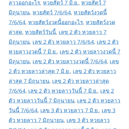
ลาวออกอะไร
,
หวยสัตว์ 7 มิ.ย.
,
หวยสัตว์ 7
มิถุนายน
,
หวยสัตว์ 7/6/64
,
หวยสัตว์งวดนี้
7/6/64
,
หวยสัตว์งวดนี้ออกอะไร
,
หวยสัตว์งวด
ล่าสุด
,
หวยสัตว์วันนี้
,
เลข 2 ตัว หวยลาว 7
มิถุนายน
,
เลข 2 ตัว หวยลาว 7/6/64
,
เลข 2 ตัว
หวยลาวงวดนี้ 7 มิ.ย.
,
เลข 2 ตัว หวยลาวงวดนี้ 7
มิถุนายน
,
เลข 2 ตัว หวยลาวงวดนี้ 7/6/64
,
เลข
2 ตัว หวยลาวล่าสุด 7 มิ.ย.
,
เลข 2 ตัว หวยลาว
ล่าสุด 7 มิถุนายน
,
เลข 2 ตัว หวยลาวล่าสุด
7/6/64
,
เลข 2 ตัว หวยลาววันนี้ 7 มิ.ย.
,
เลข 2
ตัว หวยลาววันนี้ 7 มิถุนายน
,
เลข 2 ตัว หวยลาว
วันนี้ 7/6/64
,
เลข 3 ตัว หวยลาว 7 มิ.ย.
,
เลข 3
ตัว หวยลาว 7 มิถุนายน
,
เลข 3 ตัว หวยลาว