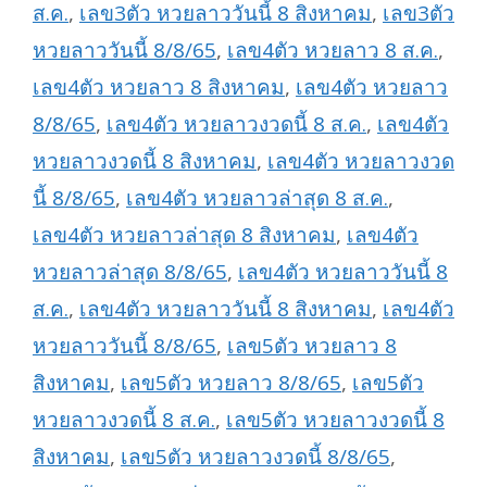
ส.ค.
,
เลข3ตัว หวยลาววันนี้ 8 สิงหาคม
,
เลข3ตัว
หวยลาววันนี้ 8/8/65
,
เลข4ตัว หวยลาว 8 ส.ค.
,
เลข4ตัว หวยลาว 8 สิงหาคม
,
เลข4ตัว หวยลาว
8/8/65
,
เลข4ตัว หวยลาวงวดนี้ 8 ส.ค.
,
เลข4ตัว
หวยลาวงวดนี้ 8 สิงหาคม
,
เลข4ตัว หวยลาวงวด
นี้ 8/8/65
,
เลข4ตัว หวยลาวล่าสุด 8 ส.ค.
,
เลข4ตัว หวยลาวล่าสุด 8 สิงหาคม
,
เลข4ตัว
หวยลาวล่าสุด 8/8/65
,
เลข4ตัว หวยลาววันนี้ 8
ส.ค.
,
เลข4ตัว หวยลาววันนี้ 8 สิงหาคม
,
เลข4ตัว
หวยลาววันนี้ 8/8/65
,
เลข5ตัว หวยลาว 8
สิงหาคม
,
เลข5ตัว หวยลาว 8/8/65
,
เลข5ตัว
หวยลาวงวดนี้ 8 ส.ค.
,
เลข5ตัว หวยลาวงวดนี้ 8
สิงหาคม
,
เลข5ตัว หวยลาวงวดนี้ 8/8/65
,