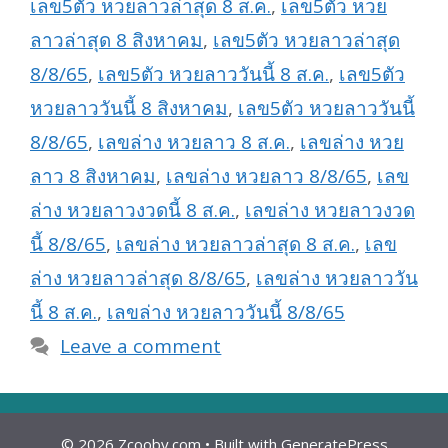
เลข5ตัว หวยลาวล่าสุด 8 ส.ค.
,
เลข5ตัว หวย
ลาวล่าสุด 8 สิงหาคม
,
เลข5ตัว หวยลาวล่าสุด
8/8/65
,
เลข5ตัว หวยลาววันนี้ 8 ส.ค.
,
เลข5ตัว
หวยลาววันนี้ 8 สิงหาคม
,
เลข5ตัว หวยลาววันนี้
8/8/65
,
เลขล่าง หวยลาว 8 ส.ค.
,
เลขล่าง หวย
ลาว 8 สิงหาคม
,
เลขล่าง หวยลาว 8/8/65
,
เลข
ล่าง หวยลาวงวดนี้ 8 ส.ค.
,
เลขล่าง หวยลาวงวด
นี้ 8/8/65
,
เลขล่าง หวยลาวล่าสุด 8 ส.ค.
,
เลข
ล่าง หวยลาวล่าสุด 8/8/65
,
เลขล่าง หวยลาววัน
นี้ 8 ส.ค.
,
เลขล่าง หวยลาววันนี้ 8/8/65
Leave a comment
© 2026 Zcooby.com
• Built with
GeneratePress