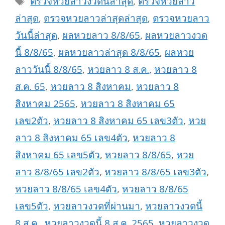
ตรวจหวยลาวงวดนี้ล่าสุด
,
ตรวจหวยลาว
ล่าสุด
,
ตรวจหวยลาวล่าสุดล่าสุด
,
ตรวจหวยลาว
วันนี้ล่าสุด
,
ผลหวยลาว 8/8/65
,
ผลหวยลาวงวด
นี้ 8/8/65
,
ผลหวยลาวล่าสุด 8/8/65
,
ผลหวย
ลาววันนี้ 8/8/65
,
หวยลาว 8 ส.ค.
,
หวยลาว 8
ส.ค. 65
,
หวยลาว 8 สิงหาคม
,
หวยลาว 8
สิงหาคม 2565
,
หวยลาว 8 สิงหาคม 65
เลข2ตัว
,
หวยลาว 8 สิงหาคม 65 เลข3ตัว
,
หวย
ลาว 8 สิงหาคม 65 เลข4ตัว
,
หวยลาว 8
สิงหาคม 65 เลข5ตัว
,
หวยลาว 8/8/65
,
หวย
ลาว 8/8/65 เลข2ตัว
,
หวยลาว 8/8/65 เลข3ตัว
,
หวยลาว 8/8/65 เลข4ตัว
,
หวยลาว 8/8/65
เลข5ตัว
,
หวยลาวงวดที่ผ่านมา
,
หวยลาวงวดนี้
8 ส.ค.
,
หวยลาวงวดนี้ 8 ส.ค. 2565
,
หวยลาวงวด