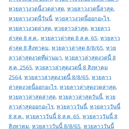
หวยลาวงวดนี้งวดล่าสุด
,
หวยลาวงวดนี้ล่าสุด
,
หวยลาวงวดนี้วันนี้
,
หวยลาวงวดนี้ออกอะไร
,
หวยลาวงวดล่าสุด
,
หวยลาวล่าสุด
,
หวยลาว
ล่าสุด 8 ส.ค.
,
หวยลาวล่าสุด 8 ส.ค. 65
,
หวยลาว
ล่าสุด 8 สิงหาคม
,
หวยลาวล่าสุด 8/8/65
,
หวย
ลาวล่าสุดงวดที่ผ่านมา
,
หวยลาวล่าสุดงวดนี้ 8
ส.ค. 2565
,
หวยลาวล่าสุดงวดนี้ 8 สิงหาคม
2564
,
หวยลาวล่าสุดงวดนี้ 8/8/65
,
หวยลาว
ล่าสุดงวดนี้ออกอะไร
,
หวยลาวล่าสุดงวดล่าสุด
,
หวยลาวล่าสุดล่าสุด
,
หวยลาวล่าสุดวันนี้
,
หวย
ลาวล่าสุดออกอะไร
,
หวยลาววันนี้
,
หวยลาววันนี้
8 ส.ค.
,
หวยลาววันนี้ 8 ส.ค. 65
,
หวยลาววันนี้ 8
สิงหาคม
,
หวยลาววันนี้ 8/8/65
,
หวยลาววันนี้