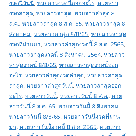
งวดนี้วันนี้
,
หวยลาวงวดนี้ออกอะไร
,
หวยลาว
งวดล่าสุด
,
หวยลาวล่าสุด
,
หวยลาวล่าสุด 8
ส.ค.
,
หวยลาวล่าสุด 8 ส.ค. 65
,
หวยลาวล่าสุด 8
สิงหาคม
,
หวยลาวล่าสุด 8/8/65
,
หวยลาวล่าสุด
งวดที่ผ่านมา
,
หวยลาวล่าสุดงวดนี้ 8 ส.ค. 2565
,
หวยลาวล่าสุดงวดนี้ 8 สิงหาคม 2564
,
หวยลาว
ล่าสุดงวดนี้ 8/8/65
,
หวยลาวล่าสุดงวดนี้ออก
อะไร
,
หวยลาวล่าสุดงวดล่าสุด
,
หวยลาวล่าสุด
ล่าสุด
,
หวยลาวล่าสุดวันนี้
,
หวยลาวล่าสุดออก
อะไร
,
หวยลาววันนี้
,
หวยลาววันนี้ 8 ส.ค.
,
หวย
ลาววันนี้ 8 ส.ค. 65
,
หวยลาววันนี้ 8 สิงหาคม
,
หวยลาววันนี้ 8/8/65
,
หวยลาววันนี้งวดที่ผ่าน
มา
,
หวยลาววันนี้งวดนี้ 8 ส.ค. 2565
,
หวยลาว