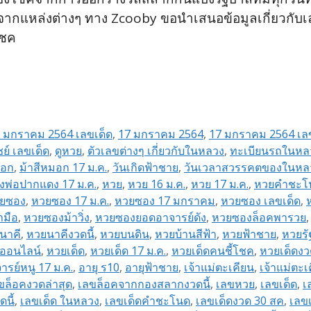
กแหล่งต่างๆ ทาง Zcooby ขอนำเสนอข้อมูลเกี่ยวกับเลขเด็
โชค
 มกราคม 2564 เลขเด็ด
,
17 มกราคม 2564
,
17 มกราคม 2564 เล
ย์ เลขเด็ด
,
ดูหวย
,
ตัวเลขต่างๆ เกี่ยวกับในหลวง
,
ทะเบียนรถในหล
มอก
,
ม้าสีหมอก 17 ม.ค.
,
วันเกิดฟ้าชาย
,
วันเวลาสวรรคตของในหล
งพ่อปากแดง 17 ม.ค.
,
หวย
,
หวย 16 ม.ค.
,
หวย 17 ม.ค.
,
หวยคำชะโ
ยซอง
,
หวยซอง 17 ม.ค.
,
หวยซอง 17 มกราคม
,
หวยซอง เลขเด็ด
,
ามือ
,
หวยซองม้าวิ่ง
,
หวยซองยอดอาจารย์ดัง
,
หวยซองล็อคพารวย
นาคี
,
หวยนาคีงวดนี้
,
หวยบนดิน
,
หวยบ้านสีฟ้า
,
หวยฟ้าชาย
,
หวยร
ออนไลน์
,
หวยเด็ด
,
หวยเด็ด 17 ม.ค.
,
หวยเด็ดคนชี้โชค
,
หวยเด็ดงวด
ารย์หนู 17 ม.ค.
,
อายุ ร10
,
อายุฟ้าชาย
,
เจ้าแม่ตะเคียน
,
เจ้าแม่ตะเ
ขล็อคงวดล่าสุด
,
เลขล็อคจากกองสลากงวดนี้
,
เลขหวย
,
เลขเด็ด
,
เ
ดนี้
,
เลขเด็ด ในหลวง
,
เลขเด็ดคำชะโนด
,
เลขเด็ดงวด 30 สค
,
เลขเ