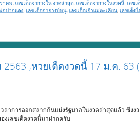
กราคม
,
เลขเด็ดจากวงใน งวดล่าสุด
,
เลขเด็ดจากวงในงวดนี้
,
เลขเด
พ่อปากแดง
,
เลขเด็ดอาจารย์หนู
,
เลขเด็ดเจ้าแม่ตะเคียน
,
เลขเด็ดไ
 2563 ,หวยเด็ดงวดนี้ 17 ม.ค. 63 
งเวลาการออกสลากกินแบ่งรัฐบาลในงวดล่าสุดแล้ว ซึ่งงวด
องเลขเด็ดงวดนี้มาฝากครับ