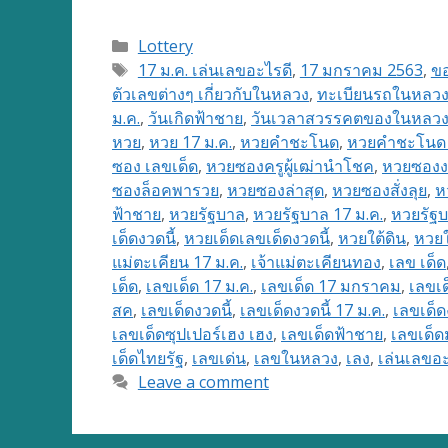
Categories
Lottery
Tags
17 ม.ค. เล่นเลขอะไรดี
,
17 มกราคม 2563
,
ขอ
ตัวเลขต่างๆ เกี่ยวกับในหลวง
,
ทะเบียนรถในหลว
ม.ค.
,
วันเกิดฟ้าชาย
,
วันเวลาสวรรคตของในหลว
หวย
,
หวย 17 ม.ค.
,
หวยคำชะโนด
,
หวยคำชะโนด ง
ซอง เลขเด็ด
,
หวยซองครูผู้เฒ่านำโชค
,
หวยซองงว
ซองล็อคพารวย
,
หวยซองล่าสุด
,
หวยซองสั่งลุย
,
ห
ฟ้าชาย
,
หวยรัฐบาล
,
หวยรัฐบาล 17 ม.ค.
,
หวยรัฐ
เด็ดงวดนี้
,
หวยเด็ดเลขเด็ดงวดนี้
,
หวยใต้ดิน
,
หวยใ
แม่ตะเคียน 17 ม.ค.
,
เจ้าแม่ตะเคียนทอง
,
เลข เด็ด
เด็ด
,
เลขเด็ด 17 ม.ค.
,
เลขเด็ด 17 มกราคม
,
เลขเ
สค
,
เลขเด็ดงวดนี้
,
เลขเด็ดงวดนี้ 17 ม.ค.
,
เลขเด็ด
เลขเด็ดซุปเปอร์เฮง เฮง
,
เลขเด็ดฟ้าชาย
,
เลขเด็ด
เด็ดไทยรัฐ
,
เลขเด่น
,
เลขในหลวง
,
เลง
,
เล่นเลขอะ
Leave a comment