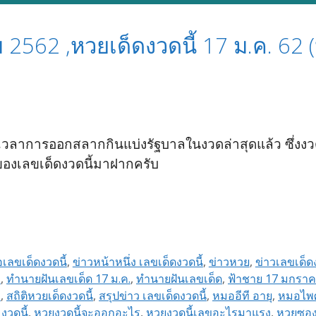
 2562 ,หวยเด็ดงวดนี้ 17 ม.ค. 62 
งเวลาการออกสลากกินแบ่งรัฐบาลในงวดล่าสุดแล้ว ซึ่งงวด
องเลขเด็ดงวดนี้มาฝากครับ
เลขเด็ดงวดนี้
,
ข่าวหน้าหนึ่ง เลขเด็ดงวดนี้
,
ข่าวหวย
,
ข่าวเลขเด็ดง
ง
,
ทำนายฝันเลขเด็ด 17 ม.ค.
,
ทํานายฝันเลขเด็ด
,
ฟ้าชาย 17 มกรา
ง
,
สถิติหวยเด็ดงวดนี้
,
สรุปข่าว เลขเด็ดงวดนี้
,
หมออีที อายุ
,
หมอไพ
วดนี้
,
หวยงวดนี้จะออกอะไร
,
หวยงวดนี้เลขอะไรมาแรง
,
หวยซอ