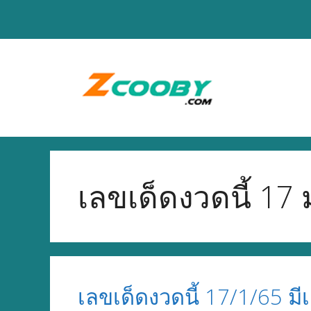
Skip
to
content
เลขเด็ดงวดนี้ 17 
เลขเด็ดงวดนี้ 17/1/65