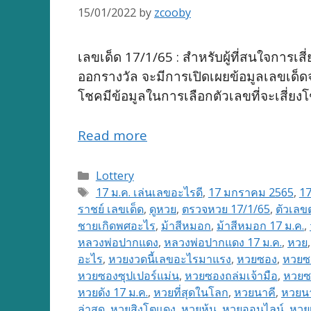
15/01/2022
by
zcooby
เลขเด็ด 17/1/65 : สำหรับผู้ที่สนใจการเ
ออกรางวัล จะมีการเปิดเผยข้อมูลเลขเด็ดจา
โชคมีข้อมูลในการเลือกตัวเลขที่จะเสี่ยง
Read more
Categories
Lottery
Tags
17 ม.ค. เล่นเลขอะไรดี
,
17 มกราคม 2565
,
17
ราชย์ เลขเด็ด
,
ดูหวย
,
ตรวจหวย 17/1/65
,
ตัวเลข
ชายเกิดพศอะไร
,
ม้าสีหมอก
,
ม้าสีหมอก 17 ม.ค.
,
หลวงพ่อปากแดง
,
หลวงพ่อปากแดง 17 ม.ค.
,
หวย
อะไร
,
หวยงวดนี้เลขอะไรมาแรง
,
หวยซอง
,
หวยซอ
หวยซองซุปเปอร์แม่น
,
หวยซองถล่มเจ้ามือ
,
หวยซอ
หวยดัง 17 ม.ค.
,
หวยที่สุดในโลก
,
หวยนาคี
,
หวยนา
ล่าสุด
,
หวยสิงโตแดง
,
หวยหุ้น
,
หวยออนไลน์
,
หวย