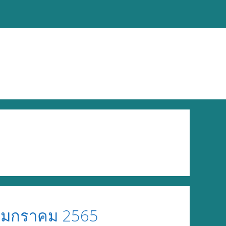
7 มกราคม 2565