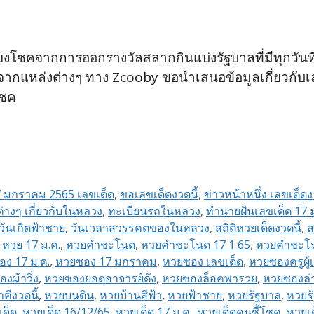
สี่ยงโชคจากการออกรางวัลสลากกินแบ่งรัฐบาลที่มีทุกวันท
กแหล่งต่างๆ ทาง Zcooby ขอนำเสนอข้อมูลเกี่ยวกับเลขเด็
โชค
 มกราคม 2565 เลขเด็ด
,
ขอเลขเด็ดงวดนี้
,
ข่าวหน้าหนึ่ง เลขเด็ดง
ต่างๆ เกี่ยวกับในหลวง
,
ทะเบียนรถในหลวง
,
ทำนายฝันเลขเด็ด 17 ม
วันเกิดฟ้าชาย
,
วันเวลาสวรรคตของในหลวง
,
สถิติหวยเด็ดงวดนี้
,
ส
,
หวย 17 ม.ค.
,
หวยคำชะโนด
,
หวยคำชะโนด 17 1 65
,
หวยคำชะโนด
ง 17 ม.ค.
,
หวยซอง 17 มกราคม
,
หวยซอง เลขเด็ด
,
หวยซองครูผู
งม้าวิ่ง
,
หวยซองยอดอาจารย์ดัง
,
หวยซองล็อคพารวย
,
หวยซองล่า
คีงวดนี้
,
หวยบนดิน
,
หวยบ้านสีฟ้า
,
หวยฟ้าชาย
,
หวยรัฐบาล
,
หวยรั
เด็ด
,
หวยเด็ด 16/12/65
,
หวยเด็ด 17 ม.ค.
,
หวยเด็ดคนชี้โชค
,
หวยเ