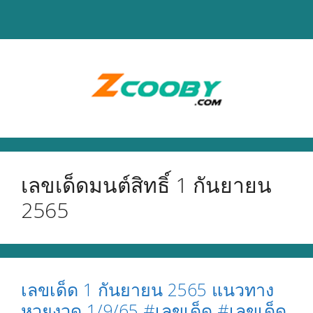
Skip
to
content
เลขเด็ดมนต์สิทธิ์ 1 กันยายน
2565
เลขเด็ด 1 กันยายน 2565 แนวทาง
หวยงวด 1/9/65 #เลขเด็ด #เลขเด็ด