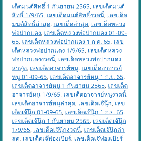
เด็ดมนต์สิทธิ์ 1 กันยายน 2565
,
เลขเด็ดมนต์
สิทธิ์ 1/9/65
,
เลขเด็ดมนต์สิทธิ์งวดนี้
,
เลขเด็ด
มนต์สิทธิ์ล่าสุด
,
เลขเด็ดล่าสุด
,
เลขเด็ดหลวง
พ่อปากแดง
,
เลขเด็ดหลวงพ่อปากแดง 01-09-
65
,
เลขเด็ดหลวงพ่อปากแดง 1 ก.ค. 65
,
เลข
เด็ดหลวงพ่อปากแดง 1/9/65
,
เลขเด็ดหลวง
พ่อปากแดงงวดนี้
,
เลขเด็ดหลวงพ่อปากแดง
ล่าสุด
,
เลขเด็ดอาจารย์หนู
,
เลขเด็ดอาจารย์
หนู 01-09-65
,
เลขเด็ดอาจารย์หนู 1 ก.ย. 65
,
เลขเด็ดอาจารย์หนู 1 กันยายน 2565
,
เลขเด็ด
อาจารย์หนู 1/9/65
,
เลขเด็ดอาจารย์หนูงวดนี้
,
เลขเด็ดอาจารย์หนูล่าสุด
,
เลขเด็ดเจ๊นุ๊ก
,
เลข
เด็ดเจ๊นุ๊ก 01-09-65
,
เลขเด็ดเจ๊นุ๊ก 1 ก.ย. 65
,
เลขเด็ดเจ๊นุ๊ก 1 กันยายน 2565
,
เลขเด็ดเจ๊นุ๊ก
1/9/65
,
เลขเด็ดเจ๊นุ๊กงวดนี้
,
เลขเด็ดเจ๊นุ๊กล่า
สุด
,
เลขเด็ดเจ๊ฟองเบียร์
,
เลขเด็ดเจ๊ฟองเบียร์