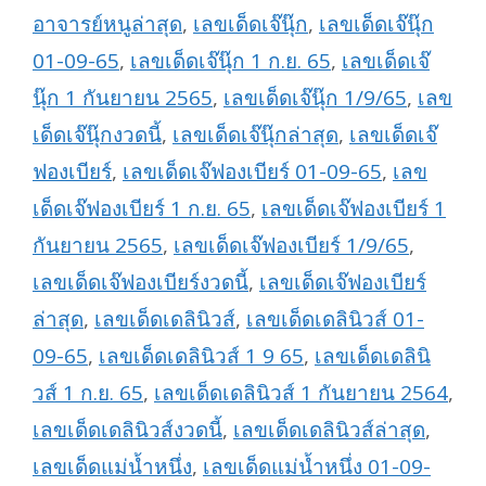
อาจารย์หนูล่าสุด
,
เลขเด็ดเจ๊นุ๊ก
,
เลขเด็ดเจ๊นุ๊ก
01-09-65
,
เลขเด็ดเจ๊นุ๊ก 1 ก.ย. 65
,
เลขเด็ดเจ๊
นุ๊ก 1 กันยายน 2565
,
เลขเด็ดเจ๊นุ๊ก 1/9/65
,
เลข
เด็ดเจ๊นุ๊กงวดนี้
,
เลขเด็ดเจ๊นุ๊กล่าสุด
,
เลขเด็ดเจ๊
ฟองเบียร์
,
เลขเด็ดเจ๊ฟองเบียร์ 01-09-65
,
เลข
เด็ดเจ๊ฟองเบียร์ 1 ก.ย. 65
,
เลขเด็ดเจ๊ฟองเบียร์ 1
กันยายน 2565
,
เลขเด็ดเจ๊ฟองเบียร์ 1/9/65
,
เลขเด็ดเจ๊ฟองเบียร์งวดนี้
,
เลขเด็ดเจ๊ฟองเบียร์
ล่าสุด
,
เลขเด็ดเดลินิวส์
,
เลขเด็ดเดลินิวส์ 01-
09-65
,
เลขเด็ดเดลินิวส์ 1 9 65
,
เลขเด็ดเดลินิ
วส์ 1 ก.ย. 65
,
เลขเด็ดเดลินิวส์ 1 กันยายน 2564
,
เลขเด็ดเดลินิวส์งวดนี้
,
เลขเด็ดเดลินิวส์ล่าสุด
,
เลขเด็ดแม่น้ำหนึ่ง
,
เลขเด็ดแม่น้ำหนึ่ง 01-09-