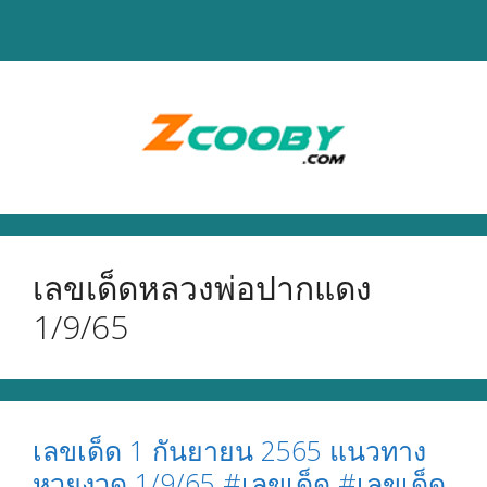
Skip
to
content
เลขเด็ดหลวงพ่อปากแดง
1/9/65
เลขเด็ด 1 กันยายน 2565 แนวทาง
หวยงวด 1/9/65 #เลขเด็ด #เลขเด็ด