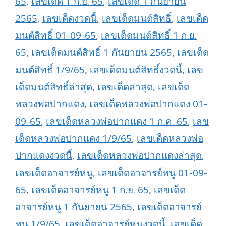
65
,
เลขเด็ด 1 ก.ย. 65
,
เลขเด็ด 1 กันยายน
2565
,
เลขเด็ดงวดนี้
,
เลขเด็ดมนต์สิทธิ์
,
เลขเด็ด
มนต์สิทธิ์ 01-09-65
,
เลขเด็ดมนต์สิทธิ์ 1 ก.ย.
65
,
เลขเด็ดมนต์สิทธิ์ 1 กันยายน 2565
,
เลขเด็ด
มนต์สิทธิ์ 1/9/65
,
เลขเด็ดมนต์สิทธิ์งวดนี้
,
เลข
เด็ดมนต์สิทธิ์ล่าสุด
,
เลขเด็ดล่าสุด
,
เลขเด็ด
หลวงพ่อปากแดง
,
เลขเด็ดหลวงพ่อปากแดง 01-
09-65
,
เลขเด็ดหลวงพ่อปากแดง 1 ก.ค. 65
,
เลข
เด็ดหลวงพ่อปากแดง 1/9/65
,
เลขเด็ดหลวงพ่อ
ปากแดงงวดนี้
,
เลขเด็ดหลวงพ่อปากแดงล่าสุด
,
เลขเด็ดอาจารย์หนู
,
เลขเด็ดอาจารย์หนู 01-09-
65
,
เลขเด็ดอาจารย์หนู 1 ก.ย. 65
,
เลขเด็ด
อาจารย์หนู 1 กันยายน 2565
,
เลขเด็ดอาจารย์
หนู 1/9/65
,
เลขเด็ดอาจารย์หนูงวดนี้
,
เลขเด็ด