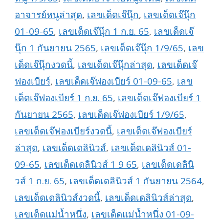
อาจารย์หนูล่าสุด
,
เลขเด็ดเจ๊นุ๊ก
,
เลขเด็ดเจ๊นุ๊ก
01-09-65
,
เลขเด็ดเจ๊นุ๊ก 1 ก.ย. 65
,
เลขเด็ดเจ๊
นุ๊ก 1 กันยายน 2565
,
เลขเด็ดเจ๊นุ๊ก 1/9/65
,
เลข
เด็ดเจ๊นุ๊กงวดนี้
,
เลขเด็ดเจ๊นุ๊กล่าสุด
,
เลขเด็ดเจ๊
ฟองเบียร์
,
เลขเด็ดเจ๊ฟองเบียร์ 01-09-65
,
เลข
เด็ดเจ๊ฟองเบียร์ 1 ก.ย. 65
,
เลขเด็ดเจ๊ฟองเบียร์ 1
กันยายน 2565
,
เลขเด็ดเจ๊ฟองเบียร์ 1/9/65
,
เลขเด็ดเจ๊ฟองเบียร์งวดนี้
,
เลขเด็ดเจ๊ฟองเบียร์
ล่าสุด
,
เลขเด็ดเดลินิวส์
,
เลขเด็ดเดลินิวส์ 01-
09-65
,
เลขเด็ดเดลินิวส์ 1 9 65
,
เลขเด็ดเดลินิ
วส์ 1 ก.ย. 65
,
เลขเด็ดเดลินิวส์ 1 กันยายน 2564
,
เลขเด็ดเดลินิวส์งวดนี้
,
เลขเด็ดเดลินิวส์ล่าสุด
,
เลขเด็ดแม่น้ำหนึ่ง
,
เลขเด็ดแม่น้ำหนึ่ง 01-09-