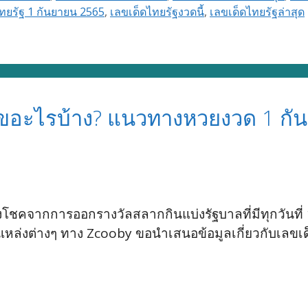
ทยรัฐ 1 กันยายน 2565
,
เลขเด็ดไทยรัฐงวดนี้
,
เลขเด็ดไทยรัฐล่าสุด
ีเลขอะไรบ้าง? แนวทางหวยงวด 1 ก
ี่ยงโชคจากการออกรางวัลสลากกินแบ่งรัฐบาลที่มีทุกวันท
ล่งต่างๆ ทาง Zcooby ขอนำเสนอข้อมูลเกี่ยวกับเลขเด็ด 1/