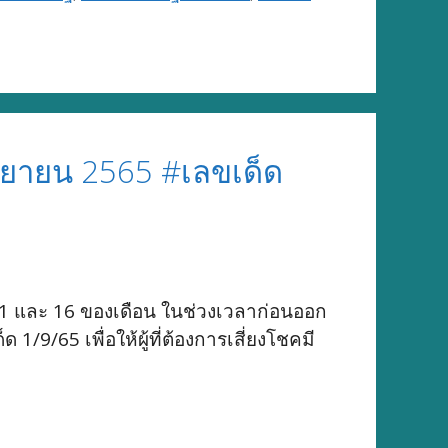
ันยายน 2565 #เลขเด็ด
ี่ 1 และ 16 ของเดือน ในช่วงเวลาก่อนออก
9/65 เพื่อให้ผู้ที่ต้องการเสี่ยงโชคมี