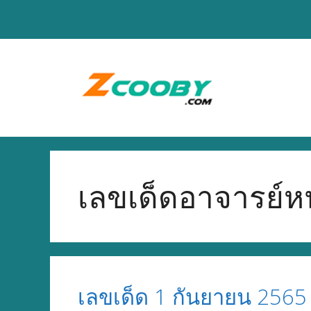
Skip
to
content
เลขเด็ดอาจารย์หน
เลขเด็ด 1 กันยายน 2565