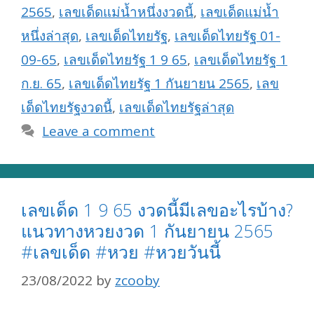
2565
,
เลขเด็ดแม่น้ำหนึ่งงวดนี้
,
เลขเด็ดแม่น้ำ
หนึ่งล่าสุด
,
เลขเด็ดไทยรัฐ
,
เลขเด็ดไทยรัฐ 01-
09-65
,
เลขเด็ดไทยรัฐ 1 9 65
,
เลขเด็ดไทยรัฐ 1
ก.ย. 65
,
เลขเด็ดไทยรัฐ 1 กันยายน 2565
,
เลข
เด็ดไทยรัฐงวดนี้
,
เลขเด็ดไทยรัฐล่าสุด
Leave a comment
เลขเด็ด 1 9 65 งวดนี้มีเลขอะไรบ้าง?
แนวทางหวยงวด 1 กันยายน 2565
#เลขเด็ด #หวย #หวยวันนี้
23/08/2022
by
zcooby