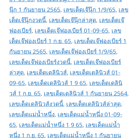
นุ๊ก 1 กันยายน 2565
,
เลขเด็ดเจ๊นุ๊ก 1/9/65
,
เลข
เด็ดเจ๊นุ๊กงวดนี้
,
เลขเด็ดเจ๊นุ๊กล่าสุด
,
เลขเด็ดเจ๊
ฟองเบียร์
,
เลขเด็ดเจ๊ฟองเบียร์ 01-09-65
,
เลข
เด็ดเจ๊ฟองเบียร์ 1 ก.ย. 65
,
เลขเด็ดเจ๊ฟองเบียร์ 1
กันยายน 2565
,
เลขเด็ดเจ๊ฟองเบียร์ 1/9/65
,
เลขเด็ดเจ๊ฟองเบียร์งวดนี้
,
เลขเด็ดเจ๊ฟองเบียร์
ล่าสุด
,
เลขเด็ดเดลินิวส์
,
เลขเด็ดเดลินิวส์ 01-
09-65
,
เลขเด็ดเดลินิวส์ 1 9 65
,
เลขเด็ดเดลินิ
วส์ 1 ก.ย. 65
,
เลขเด็ดเดลินิวส์ 1 กันยายน 2564
,
เลขเด็ดเดลินิวส์งวดนี้
,
เลขเด็ดเดลินิวส์ล่าสุด
,
เลขเด็ดแม่น้ำหนึ่ง
,
เลขเด็ดแม่น้ำหนึ่ง 01-09-
65
,
เลขเด็ดแม่น้ำหนึ่ง 1 9 65
,
เลขเด็ดแม่น้ำ
หนึ่ง 1 ก.ย. 65
,
เลขเด็ดแม่น้ำหนึ่ง 1 กันยายน