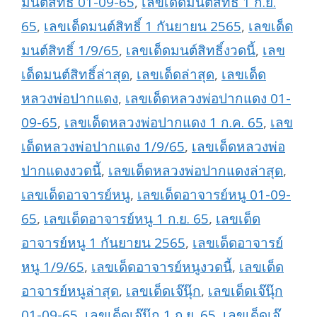
มนต์สิทธิ์ 01-09-65
,
เลขเด็ดมนต์สิทธิ์ 1 ก.ย.
65
,
เลขเด็ดมนต์สิทธิ์ 1 กันยายน 2565
,
เลขเด็ด
มนต์สิทธิ์ 1/9/65
,
เลขเด็ดมนต์สิทธิ์งวดนี้
,
เลข
เด็ดมนต์สิทธิ์ล่าสุด
,
เลขเด็ดล่าสุด
,
เลขเด็ด
หลวงพ่อปากแดง
,
เลขเด็ดหลวงพ่อปากแดง 01-
09-65
,
เลขเด็ดหลวงพ่อปากแดง 1 ก.ค. 65
,
เลข
เด็ดหลวงพ่อปากแดง 1/9/65
,
เลขเด็ดหลวงพ่อ
ปากแดงงวดนี้
,
เลขเด็ดหลวงพ่อปากแดงล่าสุด
,
เลขเด็ดอาจารย์หนู
,
เลขเด็ดอาจารย์หนู 01-09-
65
,
เลขเด็ดอาจารย์หนู 1 ก.ย. 65
,
เลขเด็ด
อาจารย์หนู 1 กันยายน 2565
,
เลขเด็ดอาจารย์
หนู 1/9/65
,
เลขเด็ดอาจารย์หนูงวดนี้
,
เลขเด็ด
อาจารย์หนูล่าสุด
,
เลขเด็ดเจ๊นุ๊ก
,
เลขเด็ดเจ๊นุ๊ก
01-09-65
,
เลขเด็ดเจ๊นุ๊ก 1 ก.ย. 65
,
เลขเด็ดเจ๊