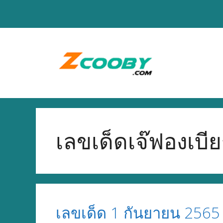
Skip
to
content
เลขเด็ดเจ๊ฟองเบีย
เลขเด็ด 1 กันยายน 2565