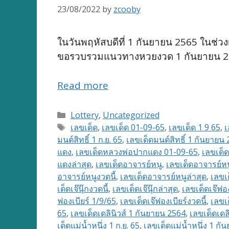
23/08/2022
by
zcooby
ในวันพฤหัสบดีที่ 1 กันยายน 2565 ในช่
ขอรวบรวมแนวทางหวยงวด 1 กันยายน 256
Read more
Categories
Lottery
,
Uncategorized
Tags
เลขเด็ด
,
เลขเด็ด 01-09-65
,
เลขเด็ด 1 9 65
,
เ
มนต์สิทธิ์ 1 ก.ย. 65
,
เลขเด็ดมนต์สิทธิ์ 1 กันยายน
แดง
,
เลขเด็ดหลวงพ่อปากแดง 01-09-65
,
เลขเด็
แดงล่าสุด
,
เลขเด็ดอาจารย์หนู
,
เลขเด็ดอาจารย์ห
อาจารย์หนูงวดนี้
,
เลขเด็ดอาจารย์หนูล่าสุด
,
เลขเด
เด็ดเจ๊นุ๊กงวดนี้
,
เลขเด็ดเจ๊นุ๊กล่าสุด
,
เลขเด็ดเจ๊ฟอง
ฟองเบียร์ 1/9/65
,
เลขเด็ดเจ๊ฟองเบียร์งวดนี้
,
เลขเด
65
,
เลขเด็ดเดลินิวส์ 1 กันยายน 2564
,
เลขเด็ดเดลิ
เด็ดแม่น้ำหนึ่ง 1 ก.ย. 65
,
เลขเด็ดแม่น้ำหนึ่ง 1 ก