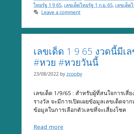
ไทยรัฐ 1 9 65
,
เลขเด็ดไทยรัฐ 1 ก.ย. 65
,
เลขเด็ดไ
Leave a comment
เลขเด็ด 1 9 65 งวดนี้ม
#หวย #หวยวันนี้
23/08/2022
by
zcooby
เลขเด็ด 1/9/65 : สำหรับผู้ที่สนใจการเส
รางวัล จะมีการเปิดเผยข้อมูลเลขเด็ดจากแห
ข้อมูลในการเลือกตัวเลขที่จะเสี่ยงโชค
Read more