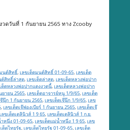
งวดวันที่ 1 กันยายน 2565 ทาง Zcooby
นต์สิทธิ์
,
เลขเด็ดมนต์สิทธิ์ 01-09-65
,
เลขเด็ด
์สิทธิ์ล่าสุด
,
เลขเด็ดล่าสุด
,
เลขเด็ดหลวงพ่อปาก
เด็ดหลวงพ่อปากแดงงวดนี้
,
เลขเด็ดหลวงพ่อปาก
กันยายน 2565
,
เลขเด็ดอาจารย์หนู 1/9/65
,
เลขเด็ด
จ๊นุ๊ก 1 กันยายน 2565
,
เลขเด็ดเจ๊นุ๊ก 1/9/65
,
เลข
5
,
เลขเด็ดเจ๊ฟองเบียร์ 1 กันยายน 2565
,
เลขเด็ดเจ๊
เลขเด็ดเดลินิวส์ 1 9 65
,
เลขเด็ดเดลินิวส์ 1 ก.ย.
้ำหนึ่ง 01-09-65
,
เลขเด็ดแม่น้ำหนึ่ง 1 9 65
,
เลข
เด็ดไทยรัฐ
,
เลขเด็ดไทยรัฐ 01-09-65
,
เลขเด็ด