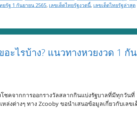
ทยรัฐ 1 กันยายน 2565
,
เลขเด็ดไทยรัฐงวดนี้
,
เลขเด็ดไทยรัฐล่าสุด
ีเลขอะไรบ้าง? แนวทางหวยงวด 1 ก
ี่ยงโชคจากการออกรางวัลสลากกินแบ่งรัฐบาลที่มีทุกวันท
ล่งต่างๆ ทาง Zcooby ขอนำเสนอข้อมูลเกี่ยวกับเลขเด็ด 1/