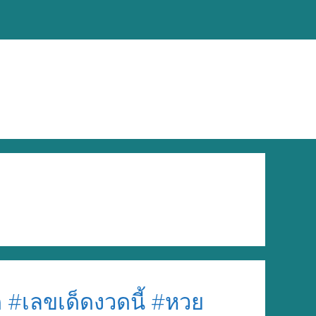
 #เลขเด็ดงวดนี้ #หวย