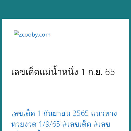
Skip
to
content
เลขเด็ดแม่น้ำหนึ่ง 1 ก.ย. 65
เลขเด็ด 1 กันยายน 2565 แนวทาง
หวยงวด 1/9/65 #เลขเด็ด #เลข