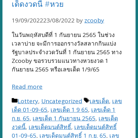
เด็ดงวดนี้ #หวย
19/09/2022
23/08/2022
by
zcooby
ในวันพฤหัสบดีที่ 1 กันยายน 2565 ในช่วง
เวลาบ่าย จะมีการออกรางวัลสลากกินแบ่ง
รัฐบาลประจำงวดวันที่ 1 กันยายน 2565 ทาง
Zcooby ขอรวบรวมแนวทางหวยงวด 1
กันยายน 2565 หรือเลขเด็ด 1/9/65
Read more
Categories
Tags
Lottery
,
Uncategorized
เลขเด็ด
,
เลข
เด็ด 01-09-65
,
เลขเด็ด 1 9 65
,
เลขเด็ด 1
ก.ย. 65
,
เลขเด็ด 1 กันยายน 2565
,
เลขเด็ด
งวดนี้
,
เลขเด็ดมนต์สิทธิ์
,
เลขเด็ดมนต์สิทธิ์
01-09-65
,
เลขเด็ดมนต์สิทธิ์ 1 ก.ย. 65
,
เลข