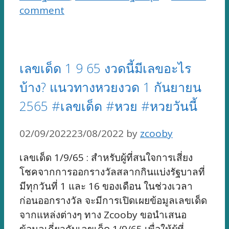
comment
เลขเด็ด 1 9 65 งวดนี้มีเลขอะไร
บ้าง? แนวทางหวยงวด 1 กันยายน
2565 #เลขเด็ด #หวย #หวยวันนี้
02/09/2022
23/08/2022
by
zcooby
เลขเด็ด 1/9/65 : สำหรับผู้ที่สนใจการเสี่ยง
โชคจากการออกรางวัลสลากกินแบ่งรัฐบาลที่
มีทุกวันที่ 1 และ 16 ของเดือน ในช่วงเวลา
ก่อนออกรางวัล จะมีการเปิดเผยข้อมูลเลขเด็ด
จากแหล่งต่างๆ ทาง Zcooby ขอนำเสนอ
ข้อมูลเกี่ยวกับเลขเด็ด 1/9/65 เพื่อให้ผู้ที่