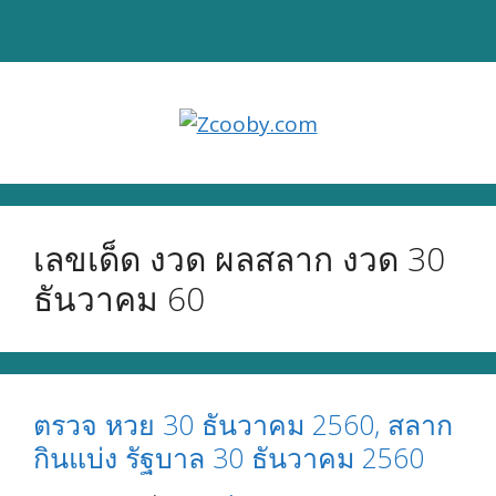
Skip
to
content
เลขเด็ด งวด ผลสลาก งวด 30
ธันวาคม 60
ตรวจ หวย 30 ธันวาคม 2560, สลาก
กินแบ่ง รัฐบาล 30 ธันวาคม 2560