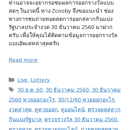
ท่านอาจจะอยากรอชมผลการออกรางวัลแบบ
สดๆ ในงวดนี้ ทาง Zcooby จึงขอแนะนำ ช่อง
ทางการชมถ่ายทอดสดการออกสลากกินแบ่ง
รัฐบาลประจำงวด 30 ธันวาคม 2560 มาฝาก
ครับ เพื่อให้คุณได้ติดตามข้อมูลการออกรางวัล
แบบอัพเดทล่าสุดครับ
Read more
Categories
Live
,
Lottery
Tags
30 ธ.ค. 60
,
30 ธันวาคม 2560
,
30 ธันวาคม
2560 หวยออกอะไร
,
30/12/60 หวยออกอะไร
,
งวดล่าสุด
,
ดูหวยออก
,
ดูออนไลน์
,
ตรวจผลสลาก
กินแบ่งรัฐบาล
,
ตรวจรางวัล 30 ธันวาคม 2560
,
ตรวจหวย
,
ตรวจหวยออนไลน์
,
ถ่ายทอดสดหวย
,