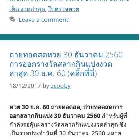
เด็ด งวดล่าสุด
,
ใบตรวจหวย
Leave a comment
ถ่ายทอดสดหวย 30 ธันวาคม 2560
การออกรางวัลสลากกินแบ่งงวด
ล่าสุด 30 ธ.ค. 60 (คลิ้กที่นี่)
18/12/2017
by
zcooby
หวย 30 ธ.ค. 60 ถ่ายทอดสด, ถ่ายทอดสดการ
ออกสลากกินแบ่ง 30 ธันวาคม 2560
สำหรับผู้ที่
กำลังรอลุ้นผลรางวัลสลากกินแบ่งงวดล่าสุด ซึ่ง
เป็นงวดประจำวันที่ 30 ธันวาคม 2560 หลาย