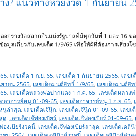
รบ้าง? แนวทางหวยงวด 1 กันยายน 2
รออกรางวัลสลากกินแบ่งรัฐบาลที่มีทุกวันที่ 1 และ 16 
ลเกี่ยวกับเลขเด็ด 1/9/65 เพื่อให้ผู้ที่ต้องการเสี่ยงโ
 65
,
เลขเด็ด 1 ก.ย. 65
,
เลขเด็ด 1 กันยายน 2565
,
เลขเด
กันยายน 2565
,
เลขเด็ดมนต์สิทธิ์ 1/9/65
,
เลขเด็ดมนต์สิทธิ
-65
,
เลขเด็ดหลวงพ่อปากแดง 1 ก.ค. 65
,
เลขเด็ดหลวงพ
็ดอาจารย์หนู 01-09-65
,
เลขเด็ดอาจารย์หนู 1 ก.ย. 65
,
นูล่าสุด
,
เลขเด็ดเจ๊นุ๊ก
,
เลขเด็ดเจ๊นุ๊ก 01-09-65
,
เลขเด็
สุด
,
เลขเด็ดเจ๊ฟองเบียร์
,
เลขเด็ดเจ๊ฟองเบียร์ 01-09-65
,
ฟองเบียร์งวดนี้
,
เลขเด็ดเจ๊ฟองเบียร์ล่าสุด
,
เลขเด็ดเดลินิ
นยายน 2564
,
เลขเด็ดเดลินิวส์งวดนี้
,
เลขเด็ดเดลินิวส์ล่าสุ