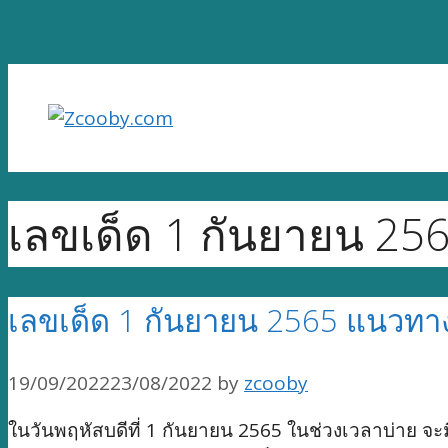
Skip
to
content
เลขเด็ด 1 กันยายน 25
เลขเด็ด 1 กันยายน 2565 แนวทาง
19/09/2022
23/08/2022
by
zcooby
ในวันพฤหัสบดีที่ 1 กันยายน 2565 ในช่วงเวลาบ่าย