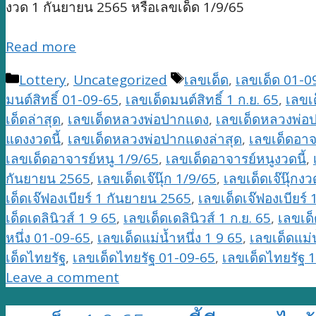
งวด 1 กันยายน 2565 หรือเลขเด็ด 1/9/65
Read more
Categories
Tags
Lottery
,
Uncategorized
เลขเด็ด
,
เลขเด็ด 01-0
มนต์สิทธิ์ 01-09-65
,
เลขเด็ดมนต์สิทธิ์ 1 ก.ย. 65
,
เลขเ
เด็ดล่าสุด
,
เลขเด็ดหลวงพ่อปากแดง
,
เลขเด็ดหลวงพ่อ
แดงงวดนี้
,
เลขเด็ดหลวงพ่อปากแดงล่าสุด
,
เลขเด็ดอาจ
เลขเด็ดอาจารย์หนู 1/9/65
,
เลขเด็ดอาจารย์หนูงวดนี้
,
กันยายน 2565
,
เลขเด็ดเจ๊นุ๊ก 1/9/65
,
เลขเด็ดเจ๊นุ๊กงวด
เด็ดเจ๊ฟองเบียร์ 1 กันยายน 2565
,
เลขเด็ดเจ๊ฟองเบียร์ 
เด็ดเดลินิวส์ 1 9 65
,
เลขเด็ดเดลินิวส์ 1 ก.ย. 65
,
เลขเด็
หนึ่ง 01-09-65
,
เลขเด็ดแม่น้ำหนึ่ง 1 9 65
,
เลขเด็ดแม่น
เด็ดไทยรัฐ
,
เลขเด็ดไทยรัฐ 01-09-65
,
เลขเด็ดไทยรัฐ 1
Leave a comment