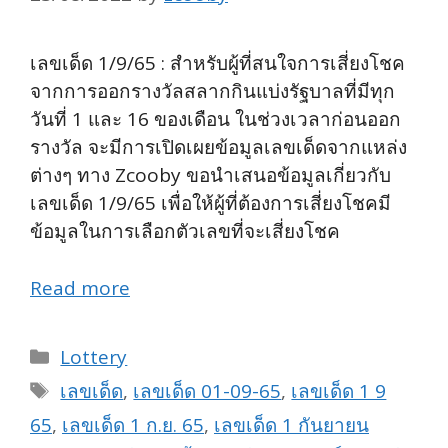
เลขเด็ด 1/9/65 : สำหรับผู้ที่สนใจการเสี่ยงโชค
จากการออกรางวัลสลากกินแบ่งรัฐบาลที่มีทุก
วันที่ 1 และ 16 ของเดือน ในช่วงเวลาก่อนออก
รางวัล จะมีการเปิดเผยข้อมูลเลขเด็ดจากแหล่ง
ต่างๆ ทาง Zcooby ขอนำเสนอข้อมูลเกี่ยวกับ
เลขเด็ด 1/9/65 เพื่อให้ผู้ที่ต้องการเสี่ยงโชคมี
ข้อมูลในการเลือกตัวเลขที่จะเสี่ยงโชค
Read more
Categories
Lottery
Tags
เลขเด็ด
,
เลขเด็ด 01-09-65
,
เลขเด็ด 1 9
65
,
เลขเด็ด 1 ก.ย. 65
,
เลขเด็ด 1 กันยายน