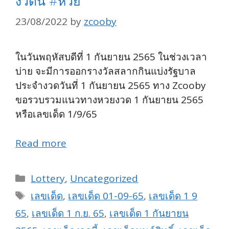
งวดนี้ #หวย
23/08/2022
by
zcooby
ในวันพฤหัสบดีที่ 1 กันยายน 2565 ในช่วงเวลา
บ่าย จะมีการออกรางวัลสลากกินแบ่งรัฐบาล
ประจำงวดวันที่ 1 กันยายน 2565 ทาง Zcooby
ขอรวบรวมแนวทางหวยงวด 1 กันยายน 2565
หรือเลขเด็ด 1/9/65
Read more
Categories
Lottery
,
Uncategorized
Tags
เลขเด็ด
,
เลขเด็ด 01-09-65
,
เลขเด็ด 1 9
65
,
เลขเด็ด 1 ก.ย. 65
,
เลขเด็ด 1 กันยายน