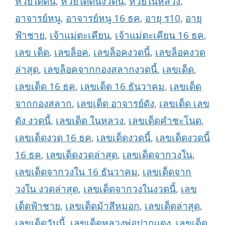
หวยใต้ดิน
,
หวยใต้ดินงวดนี้
,
หวยในหลวง
,
อาจารย์หนู
,
อาจารย์หนู 16 ธค
,
อายุ ร10
,
อายุ
ฟ้าชาย
,
เจ้าแม่ตะเคียน
,
เจ้าแม่ตะเคียน 16 ธค
,
เลข เด็ด
,
เลขล็อค
,
เลขล็อคงวดนี้
,
เลขล็อคงวด
ล่าสุด
,
เลขล็อคจากกองสลากงวดนี้
,
เลขเด็ด
,
เลขเด็ด 16 ธค
,
เลขเด็ด 16 ธันวาคม
,
เลขเด็ด
จากกองสลาก
,
เลขเด็ด อาจารย์ดัง
,
เลขเด็ด เลข
ดัง งวดนี้
,
เลขเด็ด ในหลวง
,
เลขเด็ดคำชะโนด
,
เลขเด็ดงวด 16 ธค
,
เลขเด็ดงวดนี้
,
เลขเด็ดงวดนี้
16 ธค
,
เลขเด็ดงวดล่าสุด
,
เลขเด็ดจากวงใน
,
เลขเด็ดจากวงใน 16 ธันวาคม
,
เลขเด็ดจาก
วงใน งวดล่าสุด
,
เลขเด็ดจากวงในงวดนี้
,
เลข
เด็ดฟ้าชาย
,
เลขเด็ดม้าสีหมอก
,
เลขเด็ดล่าสุด
,
เลขเด็ดวันนี้
,
เลขเด็ดหลวงพ่อปากแดง
,
เลขเด็ด