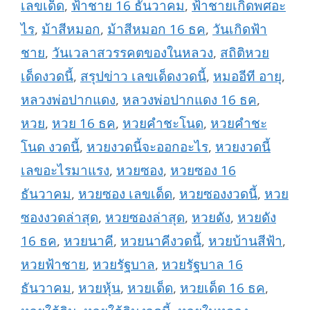
เลขเด็ด
,
ฟ้าชาย 16 ธันวาคม
,
ฟ้าชายเกิดพศอะ
ไร
,
ม้าสีหมอก
,
ม้าสีหมอก 16 ธค
,
วันเกิดฟ้า
ชาย
,
วันเวลาสวรรคตของในหลวง
,
สถิติหวย
เด็ดงวดนี้
,
สรุปข่าว เลขเด็ดงวดนี้
,
หมออีที อายุ
,
หลวงพ่อปากแดง
,
หลวงพ่อปากแดง 16 ธค
,
หวย
,
หวย 16 ธค
,
หวยคำชะโนด
,
หวยคำชะ
โนด งวดนี้
,
หวยงวดนี้จะออกอะไร
,
หวยงวดนี้
เลขอะไรมาแรง
,
หวยซอง
,
หวยซอง 16
ธันวาคม
,
หวยซอง เลขเด็ด
,
หวยซองงวดนี้
,
หวย
ซองงวดล่าสุด
,
หวยซองล่าสุด
,
หวยดัง
,
หวยดัง
16 ธค
,
หวยนาคี
,
หวยนาคีงวดนี้
,
หวยบ้านสีฟ้า
,
หวยฟ้าชาย
,
หวยรัฐบาล
,
หวยรัฐบาล 16
ธันวาคม
,
หวยหุ้น
,
หวยเด็ด
,
หวยเด็ด 16 ธค
,