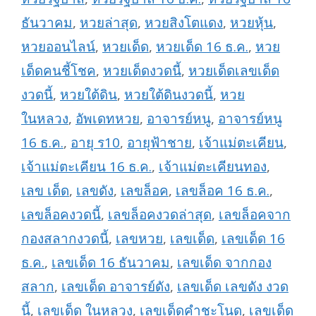
ธันวาคม
,
หวยล่าสุด
,
หวยสิงโตแดง
,
หวยหุ้น
,
หวยออนไลน์
,
หวยเด็ด
,
หวยเด็ด 16 ธ.ค.
,
หวย
เด็ดคนชี้โชค
,
หวยเด็ดงวดนี้
,
หวยเด็ดเลขเด็ด
งวดนี้
,
หวยใต้ดิน
,
หวยใต้ดินงวดนี้
,
หวย
ในหลวง
,
อัพเดทหวย
,
อาจารย์หนู
,
อาจารย์หนู
16 ธ.ค.
,
อายุ ร10
,
อายุฟ้าชาย
,
เจ้าแม่ตะเคียน
,
เจ้าแม่ตะเคียน 16 ธ.ค.
,
เจ้าแม่ตะเคียนทอง
,
เลข เด็ด
,
เลขดัง
,
เลขล็อค
,
เลขล็อค 16 ธ.ค.
,
เลขล็อคงวดนี้
,
เลขล็อคงวดล่าสุด
,
เลขล็อคจาก
กองสลากงวดนี้
,
เลขหวย
,
เลขเด็ด
,
เลขเด็ด 16
ธ.ค.
,
เลขเด็ด 16 ธันวาคม
,
เลขเด็ด จากกอง
สลาก
,
เลขเด็ด อาจารย์ดัง
,
เลขเด็ด เลขดัง งวด
นี้
,
เลขเด็ด ในหลวง
,
เลขเด็ดคำชะโนด
,
เลขเด็ด