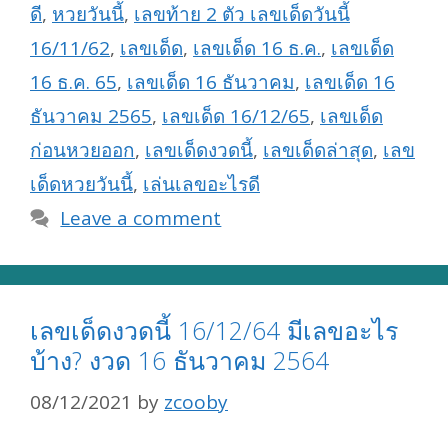
ดี
,
หวยวันนี้
,
เลขท้าย 2 ตัว เลขเด็ดวันนี้
16/11/62
,
เลขเด็ด
,
เลขเด็ด 16 ธ.ค.
,
เลขเด็ด
16 ธ.ค. 65
,
เลขเด็ด 16 ธันวาคม
,
เลขเด็ด 16
ธันวาคม 2565
,
เลขเด็ด 16/12/65
,
เลขเด็ด
ก่อนหวยออก
,
เลขเด็ดงวดนี้
,
เลขเด็ดล่าสุด
,
เลข
เด็ดหวยวันนี้
,
เล่นเลขอะไรดี
Leave a comment
เลขเด็ดงวดนี้ 16/12/64 มีเลขอะไร
บ้าง? งวด 16 ธันวาคม 2564
08/12/2021
by
zcooby