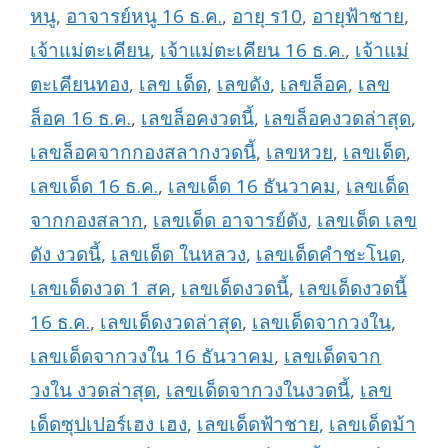
หนู
,
อาจารย์หนู 16 ธ.ค.
,
อายุ ร10
,
อายุฟ้าชาย
,
เจ้าแม่ตะเคียน
,
เจ้าแม่ตะเคียน 16 ธ.ค.
,
เจ้าแม่
ตะเคียนทอง
,
เลข เด็ด
,
เลขดัง
,
เลขล็อค
,
เลข
ล็อค 16 ธ.ค.
,
เลขล็อคงวดนี้
,
เลขล็อคงวดล่าสุด
,
เลขล็อคจากกองสลากงวดนี้
,
เลขหวย
,
เลขเด็ด
,
เลขเด็ด 16 ธ.ค.
,
เลขเด็ด 16 ธันวาคม
,
เลขเด็ด
จากกองสลาก
,
เลขเด็ด อาจารย์ดัง
,
เลขเด็ด เลข
ดัง งวดนี้
,
เลขเด็ด ในหลวง
,
เลขเด็ดคำชะโนด
,
เลขเด็ดงวด 1 สค
,
เลขเด็ดงวดนี้
,
เลขเด็ดงวดนี้
16 ธ.ค.
,
เลขเด็ดงวดล่าสุด
,
เลขเด็ดจากวงใน
,
เลขเด็ดจากวงใน 16 ธันวาคม
,
เลขเด็ดจาก
วงใน งวดล่าสุด
,
เลขเด็ดจากวงในงวดนี้
,
เลข
เด็ดซุปเปอร์เฮง เฮง
,
เลขเด็ดฟ้าชาย
,
เลขเด็ดม้า