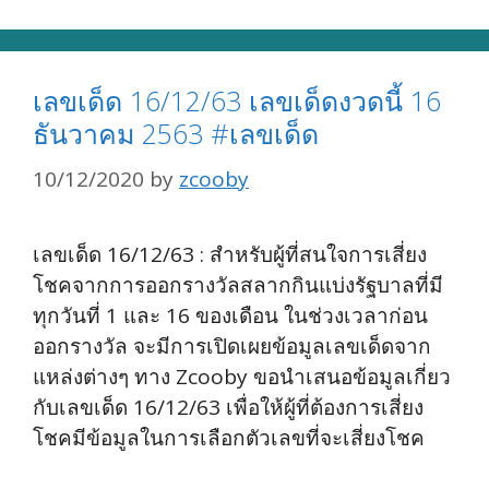
เลขเด็ด 16/12/63 เลขเด็ดงวดนี้ 16
ธันวาคม 2563 #เลขเด็ด
10/12/2020
by
zcooby
เลขเด็ด 16/12/63 : สำหรับผู้ที่สนใจการเสี่ยง
โชคจากการออกรางวัลสลากกินแบ่งรัฐบาลที่มี
ทุกวันที่ 1 และ 16 ของเดือน ในช่วงเวลาก่อน
ออกรางวัล จะมีการเปิดเผยข้อมูลเลขเด็ดจาก
แหล่งต่างๆ ทาง Zcooby ขอนำเสนอข้อมูลเกี่ยว
กับเลขเด็ด 16/12/63 เพื่อให้ผู้ที่ต้องการเสี่ยง
โชคมีข้อมูลในการเลือกตัวเลขที่จะเสี่ยงโชค