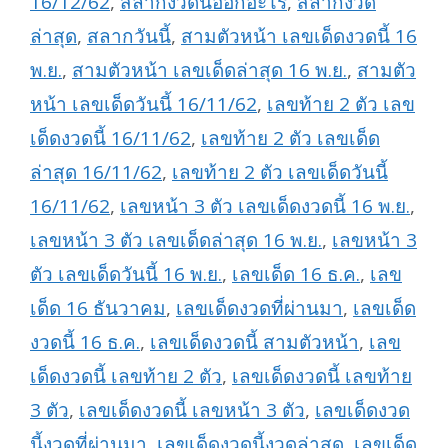
16/12/62
,
สลากงวดนี้ออกอะไร
,
สลากงวด
ล่าสุด
,
สลากวันนี้
,
สามตัวหน้า เลขเด็ดงวดนี้ 16
พ.ย.
,
สามตัวหน้า เลขเด็ดล่าสุด 16 พ.ย.
,
สามตัว
หน้า เลขเด็ดวันนี้ 16/11/62
,
เลขท้าย 2 ตัว เลข
เด็ดงวดนี้ 16/11/62
,
เลขท้าย 2 ตัว เลขเด็ด
ล่าสุด 16/11/62
,
เลขท้าย 2 ตัว เลขเด็ดวันนี้
16/11/62
,
เลขหน้า 3 ตัว เลขเด็ดงวดนี้ 16 พ.ย.
,
เลขหน้า 3 ตัว เลขเด็ดล่าสุด 16 พ.ย.
,
เลขหน้า 3
ตัว เลขเด็ดวันนี้ 16 พ.ย.
,
เลขเด็ด 16 ธ.ค.
,
เลข
เด็ด 16 ธันวาคม
,
เลขเด็ดงวดที่ผ่านมา
,
เลขเด็ด
งวดนี้ 16 ธ.ค.
,
เลขเด็ดงวดนี้ สามตัวหน้า
,
เลข
เด็ดงวดนี้ เลขท้าย 2 ตัว
,
เลขเด็ดงวดนี้ เลขท้าย
3 ตัว
,
เลขเด็ดงวดนี้ เลขหน้า 3 ตัว
,
เลขเด็ดงวด
นี้งวดที่ผ่านมา
,
เลขเด็ดงวดนี้งวดล่าสุด
,
เลขเด็ด