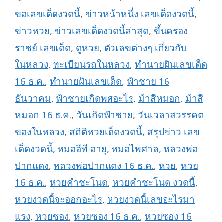
ขอเลขเด็ดงวดนี้
,
ข่าวหน้าหนึ่ง เลขเด็ดงวดนี้
,
ข่าวหวย
,
ข่าวเลขเด็ดงวดนี้ล่าสุด
,
ขึ้นครอง
ราชย์ เลขเด็ด
,
ดูหวย
,
ตัวเลขต่างๆ เกี่ยวกับ
ในหลวง
,
ทะเบียนรถในหลวง
,
ทำนายฝันเลขเด็ด
16 ธ.ค.
,
ทํานายฝันเลขเด็ด
,
ฟ้าชาย 16
ธันวาคม
,
ฟ้าชายเกิดพศอะไร
,
ม้าสีหมอก
,
ม้าสี
หมอก 16 ธ.ค.
,
วันเกิดฟ้าชาย
,
วันเวลาสวรรคต
ของในหลวง
,
สถิติหวยเด็ดงวดนี้
,
สรุปข่าว เลข
เด็ดงวดนี้
,
หมออีที อายุ
,
หมอไพศาล
,
หลวงพ่อ
ปากแดง
,
หลวงพ่อปากแดง 16 ธ.ค.
,
หวย
,
หวย
16 ธ.ค.
,
หวยคำชะโนด
,
หวยคำชะโนด งวดนี้
,
หวยงวดนี้จะออกอะไร
,
หวยงวดนี้เลขอะไรมา
แรง
,
หวยซอง
,
หวยซอง 16 ธ.ค.
,
หวยซอง 16