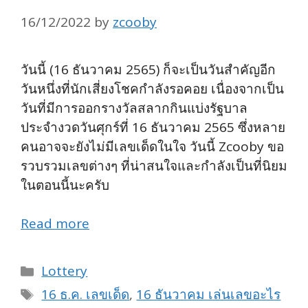
16/12/2022
by
zcooby
วันนี้ (16 ธันวาคม 2565) ก็จะเป็นวันสำคัญอีก
วันหนึ่งที่นักเสี่ยงโชคกำลังรอคอย เนื่องจากเป็น
วันที่มีการออกรางวัลสลากกินแบ่งรัฐบาล
ประจำงวดวันศุกร์ที่ 16 ธันวาคม 2565 ซึ่งหลาย
คนอาจจะยังไม่มีเลขเด็ดในใจ วันนี้ Zcooby ขอ
รวบรวมเลขต่างๆ ที่น่าสนใจและกำลังเป็นที่นิยม
ในตอนนี้นะครับ
Read more
Categories
Lottery
Tags
16 ธ.ค. เลขเด็ด
,
16 ธันวาคม เล่นเลขอะไร