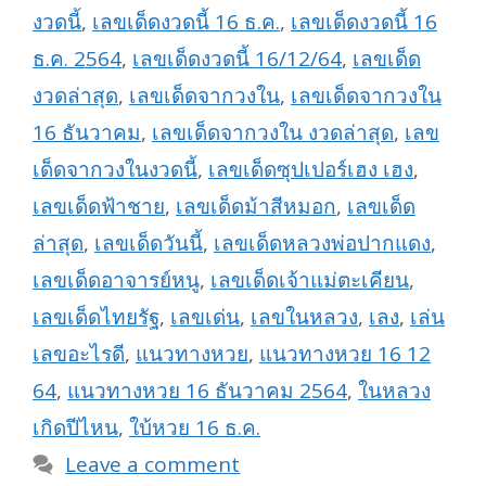
งวดนี้
,
เลขเด็ดงวดนี้ 16 ธ.ค.
,
เลขเด็ดงวดนี้ 16
ธ.ค. 2564
,
เลขเด็ดงวดนี้ 16/12/64
,
เลขเด็ด
งวดล่าสุด
,
เลขเด็ดจากวงใน
,
เลขเด็ดจากวงใน
16 ธันวาคม
,
เลขเด็ดจากวงใน งวดล่าสุด
,
เลข
เด็ดจากวงในงวดนี้
,
เลขเด็ดซุปเปอร์เฮง เฮง
,
เลขเด็ดฟ้าชาย
,
เลขเด็ดม้าสีหมอก
,
เลขเด็ด
ล่าสุด
,
เลขเด็ดวันนี้
,
เลขเด็ดหลวงพ่อปากแดง
,
เลขเด็ดอาจารย์หนู
,
เลขเด็ดเจ้าแม่ตะเคียน
,
เลขเด็ดไทยรัฐ
,
เลขเด่น
,
เลขในหลวง
,
เลง
,
เล่น
เลขอะไรดี
,
แนวทางหวย
,
แนวทางหวย 16 12
64
,
แนวทางหวย 16 ธันวาคม 2564
,
ในหลวง
เกิดปีไหน
,
ใบ้หวย 16 ธ.ค.
Leave a comment