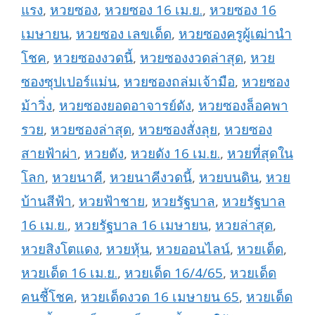
แรง
,
หวยซอง
,
หวยซอง 16 เม.ย.
,
หวยซอง 16
เมษายน
,
หวยซอง เลขเด็ด
,
หวยซองครูผู้เฒ่านำ
โชค
,
หวยซองงวดนี้
,
หวยซองงวดล่าสุด
,
หวย
ซองซุปเปอร์แม่น
,
หวยซองถล่มเจ้ามือ
,
หวยซอง
ม้าวิ่ง
,
หวยซองยอดอาจารย์ดัง
,
หวยซองล็อคพา
รวย
,
หวยซองล่าสุด
,
หวยซองสั่งลุย
,
หวยซอง
สายฟ้าผ่า
,
หวยดัง
,
หวยดัง 16 เม.ย.
,
หวยที่สุดใน
โลก
,
หวยนาคี
,
หวยนาคีงวดนี้
,
หวยบนดิน
,
หวย
บ้านสีฟ้า
,
หวยฟ้าชาย
,
หวยรัฐบาล
,
หวยรัฐบาล
16 เม.ย.
,
หวยรัฐบาล 16 เมษายน
,
หวยล่าสุด
,
หวยสิงโตแดง
,
หวยหุ้น
,
หวยออนไลน์
,
หวยเด็ด
,
หวยเด็ด 16 เม.ย.
,
หวยเด็ด 16/4/65
,
หวยเด็ด
คนชี้โชค
,
หวยเด็ดงวด 16 เมษายน 65
,
หวยเด็ด