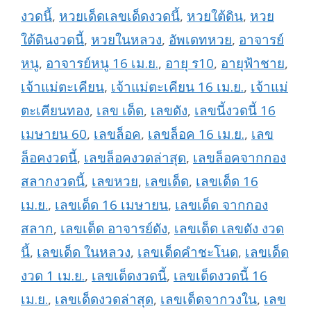
งวดนี้
,
หวยเด็ดเลขเด็ดงวดนี้
,
หวยใต้ดิน
,
หวย
ใต้ดินงวดนี้
,
หวยในหลวง
,
อัพเดทหวย
,
อาจารย์
หนู
,
อาจารย์หนู 16 เม.ย.
,
อายุ ร10
,
อายุฟ้าชาย
,
เจ้าแม่ตะเคียน
,
เจ้าแม่ตะเคียน 16 เม.ย.
,
เจ้าแม่
ตะเคียนทอง
,
เลข เด็ด
,
เลขดัง
,
เลขนี้งวดนี้ 16
เมษายน 60
,
เลขล็อค
,
เลขล็อค 16 เม.ย.
,
เลข
ล็อคงวดนี้
,
เลขล็อคงวดล่าสุด
,
เลขล็อคจากกอง
สลากงวดนี้
,
เลขหวย
,
เลขเด็ด
,
เลขเด็ด 16
เม.ย.
,
เลขเด็ด 16 เมษายน
,
เลขเด็ด จากกอง
สลาก
,
เลขเด็ด อาจารย์ดัง
,
เลขเด็ด เลขดัง งวด
นี้
,
เลขเด็ด ในหลวง
,
เลขเด็ดคำชะโนด
,
เลขเด็ด
งวด 1 เม.ย.
,
เลขเด็ดงวดนี้
,
เลขเด็ดงวดนี้ 16
เม.ย.
,
เลขเด็ดงวดล่าสุด
,
เลขเด็ดจากวงใน
,
เลข