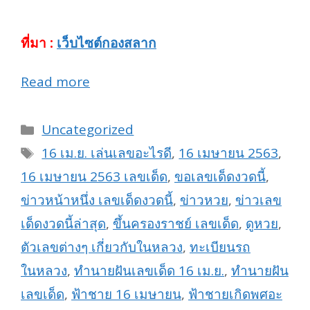
ที่มา :
เว็บไซต์กองสลาก
Read more
Categories
Uncategorized
Tags
16 เม.ย. เล่นเลขอะไรดี
,
16 เมษายน 2563
,
16 เมษายน 2563 เลขเด็ด
,
ขอเลขเด็ดงวดนี้
,
ข่าวหน้าหนึ่ง เลขเด็ดงวดนี้
,
ข่าวหวย
,
ข่าวเลข
เด็ดงวดนี้ล่าสุด
,
ขึ้นครองราชย์ เลขเด็ด
,
ดูหวย
,
ตัวเลขต่างๆ เกี่ยวกับในหลวง
,
ทะเบียนรถ
ในหลวง
,
ทำนายฝันเลขเด็ด 16 เม.ย.
,
ทํานายฝัน
เลขเด็ด
,
ฟ้าชาย 16 เมษายน
,
ฟ้าชายเกิดพศอะ