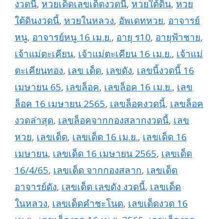
งวดนี้
,
หวยเด็ดเลขเด็ดงวดนี้
,
หวยใต้ดิน
,
หวย
ใต้ดินงวดนี้
,
หวยในหลวง
,
อัพเดทหวย
,
อาจารย์
หนู
,
อาจารย์หนู 16 เม.ย.
,
อายุ ร10
,
อายุฟ้าชาย
,
เจ้าแม่ตะเคียน
,
เจ้าแม่ตะเคียน 16 เม.ย.
,
เจ้าแม่
ตะเคียนทอง
,
เลข เด็ด
,
เลขดัง
,
เลขนี้งวดนี้ 16
เมษายน 65
,
เลขล็อค
,
เลขล็อค 16 เม.ย.
,
เลข
ล็อค 16 เมษายน 2565
,
เลขล็อคงวดนี้
,
เลขล็อค
งวดล่าสุด
,
เลขล็อคจากกองสลากงวดนี้
,
เลข
หวย
,
เลขเด็ด
,
เลขเด็ด 16 เม.ย.
,
เลขเด็ด 16
เมษายน
,
เลขเด็ด 16 เมษายน 2565
,
เลขเด็ด
16/4/65
,
เลขเด็ด จากกองสลาก
,
เลขเด็ด
อาจารย์ดัง
,
เลขเด็ด เลขดัง งวดนี้
,
เลขเด็ด
ในหลวง
,
เลขเด็ดคำชะโนด
,
เลขเด็ดงวด 16