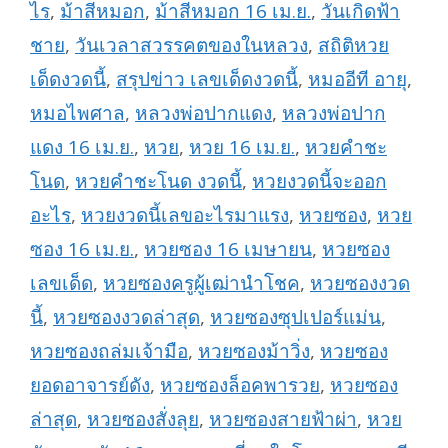
ไร
,
ม้าสีหมอก
,
ม้าสีหมอก 16 เม.ย.
,
วันเกิดฟ้า
ชาย
,
วันเวลาสวรรคตของในหลวง
,
สถิติหวย
เด็ดงวดนี้
,
สรุปข่าว เลขเด็ดงวดนี้
,
หมออีที อายุ
,
หมอไพศาล
,
หลวงพ่อปากแดง
,
หลวงพ่อปาก
แดง 16 เม.ย.
,
หวย
,
หวย 16 เม.ย.
,
หวยคำชะ
โนด
,
หวยคำชะโนด งวดนี้
,
หวยงวดนี้จะออก
อะไร
,
หวยงวดนี้เลขอะไรมาแรง
,
หวยซอง
,
หวย
ซอง 16 เม.ย.
,
หวยซอง 16 เมษายน
,
หวยซอง
เลขเด็ด
,
หวยซองครูผู้เฒ่านำโชค
,
หวยซองงวด
นี้
,
หวยซองงวดล่าสุด
,
หวยซองซุปเปอร์แม่น
,
หวยซองถล่มเจ้ามือ
,
หวยซองม้าวิ่ง
,
หวยซอง
ยอดอาจารย์ดัง
,
หวยซองล็อคพารวย
,
หวยซอง
ล่าสุด
,
หวยซองสั่งลุย
,
หวยซองสายฟ้าผ่า
,
หวย