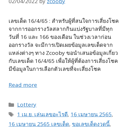
02/04/2022
by
zcooby
เลขเด็ด 16/4/65 : สำหรับผู้ที่สนใจการเสี่ยงโชค
จากการออกรางวัลสลากกินแบ่งรัฐบาลที่มีทุก
วันที่ 16 และ 166 ของเดือน ในช่วงเวลาก่อน
ออกรางวัล จะมีการเปิดเผยข้อมูลเลขเด็ดจาก
แหล่งต่างๆ ทาง Zcooby ขอนำเสนอข้อมูลเกี่ยว
กับเลขเด็ด 16/4/65 เพื่อให้ผู้ที่ต้องการเสี่ยงโชค
มีข้อมูลในการเลือกตัวเลขที่จะเสี่ยงโชค
Read more
Categories
Lottery
Tags
1 เม.ย. เล่นเลขอะไรดี
,
16 เมษายน 2565
,
16 เมษายน 2565 เลขเด็ด
,
ขอเลขเด็ดงวดนี้
,