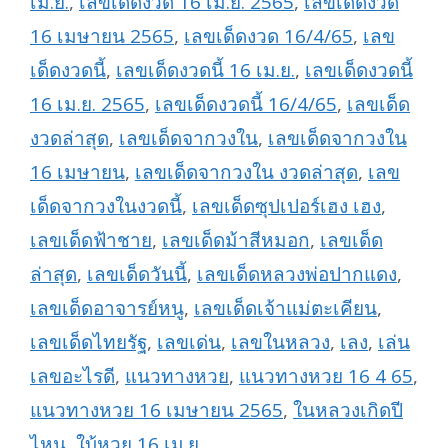
เม.ย.
,
เลขเด็ดงวด 16 เม.ย. 2565
,
เลขเด็ดงวด
16 เมษายน 2565
,
เลขเด็ดงวด 16/4/65
,
เลข
เด็ดงวดนี้
,
เลขเด็ดงวดนี้ 16 เม.ย.
,
เลขเด็ดงวดนี้
16 เม.ย. 2565
,
เลขเด็ดงวดนี้ 16/4/65
,
เลขเด็ด
งวดล่าสุด
,
เลขเด็ดจากวงใน
,
เลขเด็ดจากวงใน
16 เมษายน
,
เลขเด็ดจากวงใน งวดล่าสุด
,
เลข
เด็ดจากวงในงวดนี้
,
เลขเด็ดซุปเปอร์เฮง เฮง
,
เลขเด็ดฟ้าชาย
,
เลขเด็ดม้าสีหมอก
,
เลขเด็ด
ล่าสุด
,
เลขเด็ดวันนี้
,
เลขเด็ดหลวงพ่อปากแดง
,
เลขเด็ดอาจารย์หนู
,
เลขเด็ดเจ้าแม่ตะเคียน
,
เลขเด็ดไทยรัฐ
,
เลขเด่น
,
เลขในหลวง
,
เลง
,
เล่น
เลขอะไรดี
,
แนวทางหวย
,
แนวทางหวย 16 4 65
,
แนวทางหวย 16 เมษายน 2565
,
ในหลวงเกิดปี
ไหน
,
ใบ้หวย 16 เม.ย.