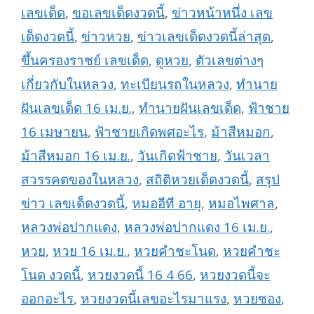
เลขเด็ด
,
ขอเลขเด็ดงวดนี้
,
ข่าวหน้าหนึ่ง เลข
เด็ดงวดนี้
,
ข่าวหวย
,
ข่าวเลขเด็ดงวดนี้ล่าสุด
,
ขึ้นครองราชย์ เลขเด็ด
,
ดูหวย
,
ตัวเลขต่างๆ
เกี่ยวกับในหลวง
,
ทะเบียนรถในหลวง
,
ทำนาย
ฝันเลขเด็ด 16 เม.ย.
,
ทํานายฝันเลขเด็ด
,
ฟ้าชาย
16 เมษายน
,
ฟ้าชายเกิดพศอะไร
,
ม้าสีหมอก
,
ม้าสีหมอก 16 เม.ย.
,
วันเกิดฟ้าชาย
,
วันเวลา
สวรรคตของในหลวง
,
สถิติหวยเด็ดงวดนี้
,
สรุป
ข่าว เลขเด็ดงวดนี้
,
หมออีที อายุ
,
หมอไพศาล
,
หลวงพ่อปากแดง
,
หลวงพ่อปากแดง 16 เม.ย.
,
หวย
,
หวย 16 เม.ย.
,
หวยคำชะโนด
,
หวยคำชะ
โนด งวดนี้
,
หวยงวดนี้ 16 4 66
,
หวยงวดนี้จะ
ออกอะไร
,
หวยงวดนี้เลขอะไรมาแรง
,
หวยซอง
,