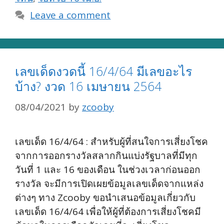
Leave a comment
เลขเด็ดงวดนี้ 16/4/64 มีเลขอะไร
บ้าง? งวด 16 เมษายน 2564
08/04/2021
by
zcooby
เลขเด็ด 16/4/64 : สำหรับผู้ที่สนใจการเสี่ยงโชค
จากการออกรางวัลสลากกินแบ่งรัฐบาลที่มีทุก
วันที่ 1 และ 16 ของเดือน ในช่วงเวลาก่อนออก
รางวัล จะมีการเปิดเผยข้อมูลเลขเด็ดจากแหล่ง
ต่างๆ ทาง Zcooby ขอนำเสนอข้อมูลเกี่ยวกับ
เลขเด็ด 16/4/64 เพื่อให้ผู้ที่ต้องการเสี่ยงโชคมี