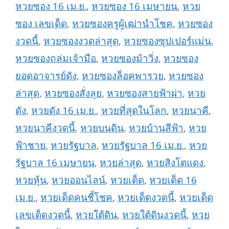
หวยซอง 16 เม.ย.
,
หวยซอง 16 เมษายน
,
หวย
ซอง เลขเด็ด
,
หวยซองครูผู้เฒ่านำโชค
,
หวยซอง
งวดนี้
,
หวยซองงวดล่าสุด
,
หวยซองซุปเปอร์แม่น
,
หวยซองถล่มเจ้ามือ
,
หวยซองม้าวิ่ง
,
หวยซอง
ยอดอาจารย์ดัง
,
หวยซองล็อคพารวย
,
หวยซอง
ล่าสุด
,
หวยซองสั่งลุย
,
หวยซองสายฟ้าผ่า
,
หวย
ดัง
,
หวยดัง 16 เม.ย.
,
หวยที่สุดในโลก
,
หวยนาคี
,
หวยนาคีงวดนี้
,
หวยบนดิน
,
หวยบ้านสีฟ้า
,
หวย
ฟ้าชาย
,
หวยรัฐบาล
,
หวยรัฐบาล 16 เม.ย.
,
หวย
รัฐบาล 16 เมษายน
,
หวยล่าสุด
,
หวยสิงโตแดง
,
หวยหุ้น
,
หวยออนไลน์
,
หวยเด็ด
,
หวยเด็ด 16
เม.ย.
,
หวยเด็ดคนชี้โชค
,
หวยเด็ดงวดนี้
,
หวยเด็ด
เลขเด็ดงวดนี้
,
หวยใต้ดิน
,
หวยใต้ดินงวดนี้
,
หวย