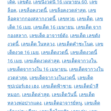
เด็ด
,
เลขดัง
,
เลขนี้งวดนี้ 16 เมษายน 60
,
เลข
ล็อค
,
เลขล็อคงวดนี้
,
เลขล็อคงวดล่าสุด
,
เลข
ล็อคจากกองสลากงวดนี้
,
เลขหวย
,
เลขเด็ด
,
เลข
เด็ด 16 เมย
,
เลขเด็ด 16 เมษายน
,
เลขเด็ด จาก
กองสลาก
,
เลขเด็ด อาจารย์ดัง
,
เลขเด็ด เลขดัง
งวดนี้
,
เลขเด็ด ในหลวง
,
เลขเด็ดคำชะโนด
,
เลข
เด็ดงวด 16 เมย
,
เลขเด็ดงวดนี้
,
เลขเด็ดงวดนี้
16 เมย
,
เลขเด็ดงวดล่าสุด
,
เลขเด็ดจากวงใน
,
เลขเด็ดจากวงใน 16 เมษายน
,
เลขเด็ดจากวงใน
งวดล่าสุด
,
เลขเด็ดจากวงในงวดนี้
,
เลขเด็ด
ซุปเปอร์เฮง เฮง
,
เลขเด็ดฟ้าชาย
,
เลขเด็ดม้าสี
หมอก
,
เลขเด็ดล่าสุด
,
เลขเด็ดวันนี้
,
เลขเด็ด
หลวงพ่อปากแดง
,
เลขเด็ดอาจารย์หนู
,
เลขเด็ด