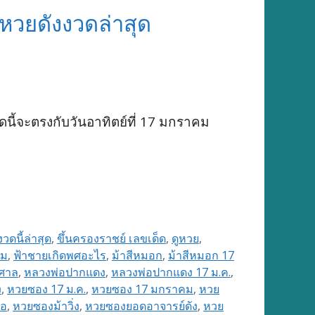
(หวยดังงวดล่าสุด
นี้จะตรงกับวันอาทิตย์ที่ 17 มกราคม
วดนี้ล่าสุด
,
ขึ้นครองราชย์ เลขเด็ด
,
ดูหวย
,
คม
,
ฟ้าชายเกิดพศอะไร
,
ม้าสีหมอก
,
ม้าสีหมอก 17
ศาล
,
หลวงพ่อปากแดง
,
หลวงพ่อปากแดง 17 ม.ค.
,
ง
,
หวยซอง 17 ม.ค.
,
หวยซอง 17 มกราคม
,
หวย
ือ
,
หวยซองม้าวิ่ง
,
หวยซองยอดอาจารย์ดัง
,
หวย