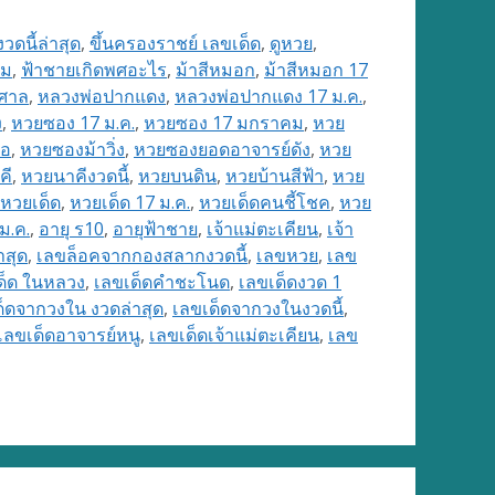
วดนี้ล่าสุด
,
ขึ้นครองราชย์ เลขเด็ด
,
ดูหวย
,
คม
,
ฟ้าชายเกิดพศอะไร
,
ม้าสีหมอก
,
ม้าสีหมอก 17
ศาล
,
หลวงพ่อปากแดง
,
หลวงพ่อปากแดง 17 ม.ค.
,
ง
,
หวยซอง 17 ม.ค.
,
หวยซอง 17 มกราคม
,
หวย
ือ
,
หวยซองม้าวิ่ง
,
หวยซองยอดอาจารย์ดัง
,
หวย
คี
,
หวยนาคีงวดนี้
,
หวยบนดิน
,
หวยบ้านสีฟ้า
,
หวย
หวยเด็ด
,
หวยเด็ด 17 ม.ค.
,
หวยเด็ดคนชี้โชค
,
หวย
ม.ค.
,
อายุ ร10
,
อายุฟ้าชาย
,
เจ้าแม่ตะเคียน
,
เจ้า
าสุด
,
เลขล็อคจากกองสลากงวดนี้
,
เลขหวย
,
เลข
ด็ด ในหลวง
,
เลขเด็ดคำชะโนด
,
เลขเด็ดงวด 1
็ดจากวงใน งวดล่าสุด
,
เลขเด็ดจากวงในงวดนี้
,
เลขเด็ดอาจารย์หนู
,
เลขเด็ดเจ้าแม่ตะเคียน
,
เลข