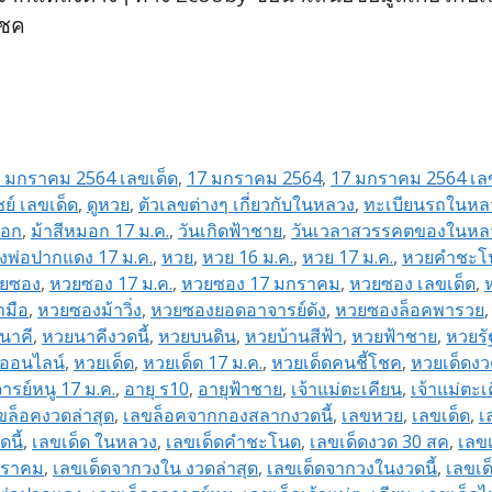
โชค
 มกราคม 2564 เลขเด็ด
,
17 มกราคม 2564
,
17 มกราคม 2564 เล
ย์ เลขเด็ด
,
ดูหวย
,
ตัวเลขต่างๆ เกี่ยวกับในหลวง
,
ทะเบียนรถในหล
มอก
,
ม้าสีหมอก 17 ม.ค.
,
วันเกิดฟ้าชาย
,
วันเวลาสวรรคตของในหล
งพ่อปากแดง 17 ม.ค.
,
หวย
,
หวย 16 ม.ค.
,
หวย 17 ม.ค.
,
หวยคำชะโ
ยซอง
,
หวยซอง 17 ม.ค.
,
หวยซอง 17 มกราคม
,
หวยซอง เลขเด็ด
,
ามือ
,
หวยซองม้าวิ่ง
,
หวยซองยอดอาจารย์ดัง
,
หวยซองล็อคพารวย
นาคี
,
หวยนาคีงวดนี้
,
หวยบนดิน
,
หวยบ้านสีฟ้า
,
หวยฟ้าชาย
,
หวยร
ออนไลน์
,
หวยเด็ด
,
หวยเด็ด 17 ม.ค.
,
หวยเด็ดคนชี้โชค
,
หวยเด็ดงวด
ารย์หนู 17 ม.ค.
,
อายุ ร10
,
อายุฟ้าชาย
,
เจ้าแม่ตะเคียน
,
เจ้าแม่ตะเ
ขล็อคงวดล่าสุด
,
เลขล็อคจากกองสลากงวดนี้
,
เลขหวย
,
เลขเด็ด
,
เ
ดนี้
,
เลขเด็ด ในหลวง
,
เลขเด็ดคำชะโนด
,
เลขเด็ดงวด 30 สค
,
เลขเ
กราคม
,
เลขเด็ดจากวงใน งวดล่าสุด
,
เลขเด็ดจากวงในงวดนี้
,
เลขเด