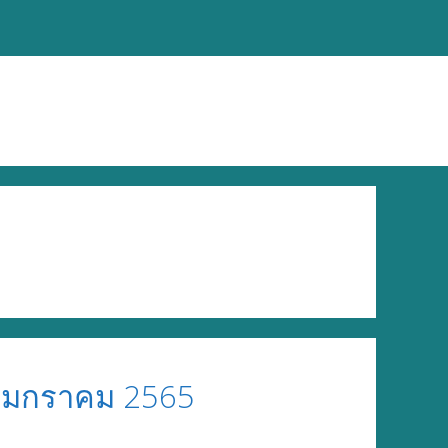
7 มกราคม 2565