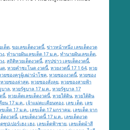
ขเด็ด
,
ขอเลขเด็ดงวดนี้
,
ข่าวหน้าหนึ่ง เลขเด็ดงวด
วง
,
ทำนายฝันเลขเด็ด 17 ม.ค.
,
ทํานายฝันเลขเด็ด
,
วง
,
สถิติหวยเด็ดงวดนี้
,
สรุปข่าว เลขเด็ดงวดนี้
,
นด
,
หวยคำชะโนด งวดนี้
,
หวยงวดนี้ 17 1 64
,
หวย
หวยซองครูผู้เฒ่านำโชค
,
หวยซองงวดนี้
,
หวยซอง
,
หวยซองล่าสุด
,
หวยซองสั่งลุย
,
หวยซองสายฟ้า
ัฐบาล
,
หวยรัฐบาล 17 ม.ค.
,
หวยรัฐบาล 17
นี้
,
หวยเด็ดเลขเด็ดงวดนี้
,
หวยใต้ดิน
,
หวยใต้ดิน
คียน 17 ม.ค.
,
เจ้าแม่ตะเคียนทอง
,
เลข เด็ด
,
เลข
ลขเด็ด 17 ม.ค.
,
เลขเด็ด 17 มกราคม
,
เลขเด็ด จาก
ด็ดงวดนี้
,
เลขเด็ดงวดนี้ 17 ม.ค.
,
เลขเด็ดงวด
็ดซุปเปอร์เฮง เฮง
,
เลขเด็ดฟ้าชาย
,
เลขเด็ดม้าสี