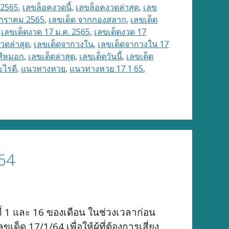
 2565
,
เลขล็อคงวดนี้
,
เลขล็อคงวดล่าสุด
,
เลข
มกราคม 2565
,
เลขเด็ด จากกองสลาก
,
เลขเด็ด
,
เลขเด็ดงวด 17 ม.ค. 2565
,
เลขเด็ดงวด 17
วดล่าสุด
,
เลขเด็ดจากวงใน
,
เลขเด็ดจากวงใน 17
าสีหมอก
,
เลขเด็ดล่าสุด
,
เลขเด็ดวันนี้
,
เลขเด็ด
ะไรดี
,
แนวทางหวย
,
แนวทางหวย 17 1 65
,
564
ี่ 1 และ 16 ของเดือน ในช่วงเวลาก่อน
ด 17/1/64 เพื่อให้ผู้ที่ต้องการเสี่ยง